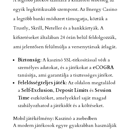
A legtöbb játékos számára a kifizetési sebesség az
egyik legkritikusabb szempont. Az Energy Casino
a legtöbb banki módszert támogatja, köztük a
Trustly, Skrill, Neteller és a bankkártyák. A
kifizetéseket általában 24 órán belül feldolgozzák,
ami jelentősen felülmúlja a versenytársak átlagát.
Biztonság
: A kaszinó SSL‑titkosítással védi a
személyes adatokat, és a játékokat a
eCOGRA
tanúsítja, ami garantálja a tisztességes játékot.
Felelősségteljes játék
: Az oldalon megtalálod
a
Self‑Exclusion
,
Deposit Limits
és
Session
Time
eszközöket, amelyekkel saját magad
szabályozhatod a játékidőt és a költéseket.
Mobil játékélmény: Kaszinó a zsebedben
A modern játékosok egyre gyakrabban használják