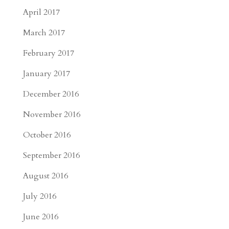
April 2017
March 2017
February 2017
January 2017
December 2016
November 2016
October 2016
September 2016
August 2016
July 2016
June 2016