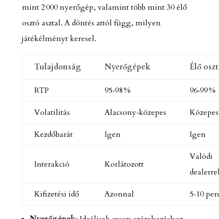
mint 2 000 nyerőgép, valamint több mint 30 élő
osztó asztal. A döntés attól függ, milyen
játékélményt keresel.
Tulajdonság
Nyerőgépek
Élő osz
RTP
95‑98 %
96‑99 %
Volatilitás
Alacsony‑közepes
Közepes
Kezdőbarát
Igen
Igen
Valódi
Interakció
Korlátozott
dealerre
Kifizetési idő
Azonnal
5‑10 per