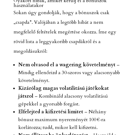
Gyakori hibák, amiket kerülj el a bónuszok
használatakor
Sokan úgy gondolják, hogy a bónuszok csak
„csapda”. Valójában a legtöbb hibát a nem
megfelelő feltételek megértése okozza. Íme egy
rövid lista a leggyakoribb csapdákról és a
megoldásukról:
Nem olvasod el a wagering követelményt
–
Mindig ellenőrizd a 30‑szoros vagy alacsonyabb
követelményt.
Kizárólag magas volatilitású játékokat
játszol
– Kombináld alacsony volatilitású
gépekkel a gyorsabb forgást.
Elfelejted a kifizetési limitet
– Néhány
bónusz maximum nyereményét 100 €‑ra
korlátozza; tudd, mikor kell kifizetni.