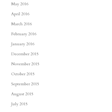
May 2016
April 2016
March 2016
February 2016
January 2016
December 2015
November 2015
October 2015
September 2015
August 2015
July 2015