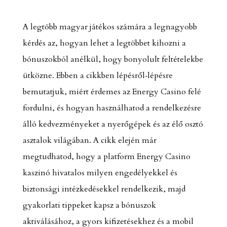
A legtöbb magyar játékos számára a legnagyobb
kérdés az, hogyan lehet a legtöbbet kihozni a
bónuszokból anélkül, hogy bonyolult feltételekbe
ütközne. Ebben a cikkben lépésről‑lépésre
bemutatjuk, miért érdemes az Energy Casino felé
fordulni, és hogyan használhatod a rendelkezésre
álló kedvezményeket a nyerőgépek és az élő osztó
asztalok világában. A cikk elején már
megtudhatod, hogy a platform Energy Casino
kaszinó hivatalos milyen engedélyekkel és
biztonsági intézkedésekkel rendelkezik, majd
gyakorlati tippeket kapsz a bónuszok
aktiválásához, a gyors kifizetésekhez és a mobil