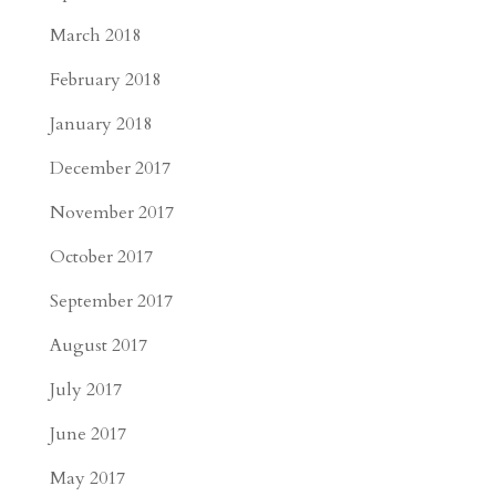
March 2018
February 2018
January 2018
December 2017
November 2017
October 2017
September 2017
August 2017
July 2017
June 2017
May 2017