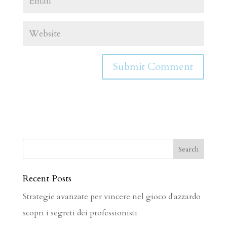
Recent Posts
Strategie avanzate per vincere nel gioco d'azzardo
scopri i segreti dei professionisti