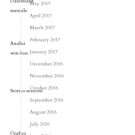
Dashboard
May 2017
mensile
April 2017
March 2017
February 2017
Analisi
January 2017
win‑loss
December 2016
November 2016
October 2016
Storico sessioni
September 2016
August 2016
July 2016
Grafico