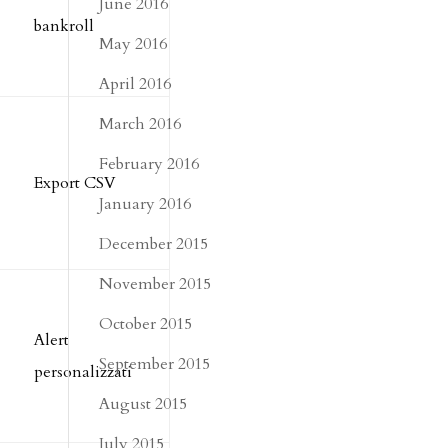
June 2016
bankroll
May 2016
April 2016
March 2016
February 2016
Export CSV
January 2016
December 2015
November 2015
October 2015
Alert
September 2015
personalizzati
August 2015
July 2015