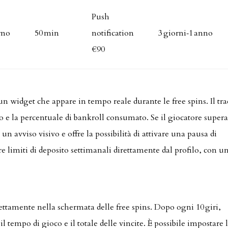
Push
rno
50 min
notification
3 giorni‑1 anno
€90
un widget che appare in tempo reale durante le free spins. Il tr
o e la percentuale di bankroll consumato. Se il giocatore supera
n avviso visivo e offre la possibilità di attivare una pausa di
are limiti di deposito settimanali direttamente dal profilo, con u
ettamente nella schermata delle free spins. Dopo ogni 10 giri,
 tempo di gioco e il totale delle vincite. È possibile impostare 