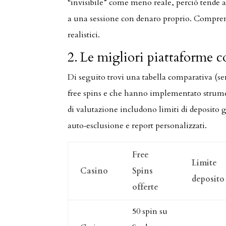
“invisibile” come meno reale, perciò tende
a una sessione con denaro proprio. Compren
realistici.
2. Le migliori piattaforme 
Di seguito trovi una tabella comparativa (se
free spins e che hanno implementato strumen
di valutazione includono limiti di deposito gi
auto‑esclusione e report personalizzati.
Free
Limite
Casino
Spins
deposito
offerte
50 spin su