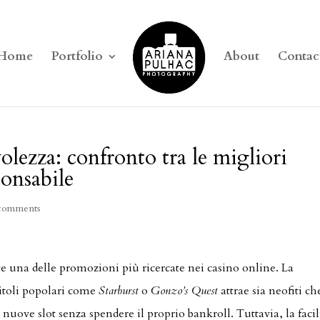
Home
Portfolio
About
Contac
lezza: confronto tra le migliori
ponsabile
comments
te una delle promozioni più ricercate nei casino online. La
 titoli popolari come
Starburst
o
Gonzo’s Quest
attrae sia neofiti ch
nuove slot senza spendere il proprio bankroll. Tuttavia, la facil