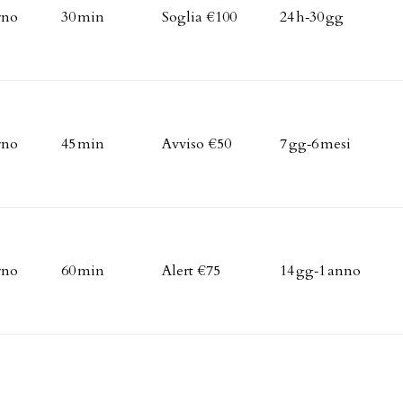
rno
30 min
Soglia €100
24 h‑30 gg
rno
45 min
Avviso €50
7 gg‑6 mesi
rno
60 min
Alert €75
14 gg‑1 anno