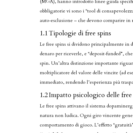
(MGA), hanno introdotto linee guida specific
obbligatorie vi sono i “tool di consapevolezz
auto‑esclusione – che devono comparire in m
1.1 Tipologie di free spins
Le free spins si dividono principalmente in 
denaro per riceverle, e “deposit‑funded”, c
spin. Un’altra distinzione importante riguar
moltiplicatore del valore delle vincite (ad 
immediato, rendendo l’esperienza più traspar
1.2 Impatto psicologico delle free
Le free spins attivano il sistema dopaminergi
natura non ludica. Ogni giro vincente genera
comportamento di gioco. L’effetto “gratuità