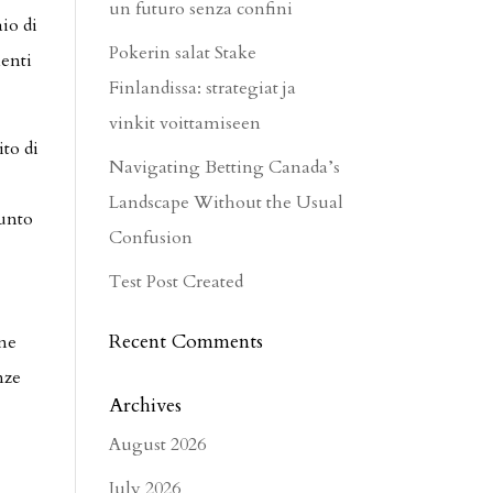
un futuro senza confini
io di
Pokerin salat Stake
enti
Finlandissa: strategiat ja
vinkit voittamiseen
ito di
Navigating Betting Canada’s
Landscape Without the Usual
punto
Confusion
Test Post Created
Recent Comments
one
nze
Archives
August 2026
July 2026