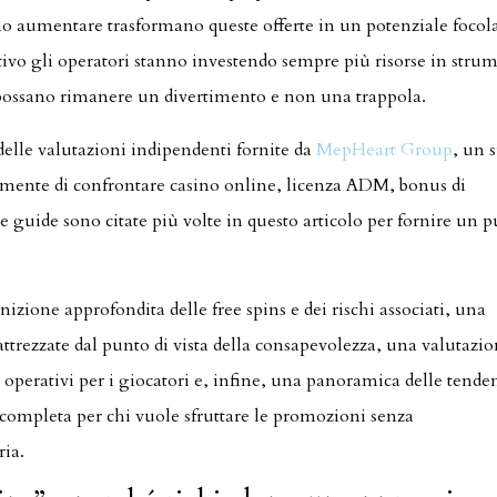
sono aumentare trasformano queste offerte in un potenziale focola
o gli operatori stanno investendo sempre più risorse in strum
s possano rimanere un divertimento e non una trappola.
delle valutazioni indipendenti fornite da
MepHeart Group
, un s
amente di confrontare casino online, licenza ADM, bonus di
e guide sono citate più volte in questo articolo per fornire un 
inizione approfondita delle free spins e dei rischi associati, una
ttrezzate dal punto di vista della consapevolezza, una valutazi
i operativi per i giocatori e, infine, una panoramica delle tende
 completa per chi vuole sfruttare le promozioni senza
ria.