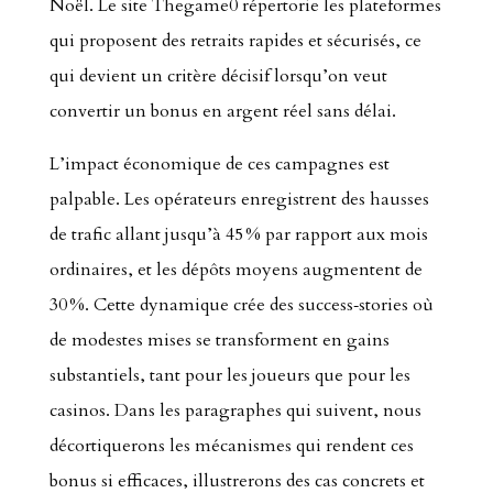
Noël. Le site Thegame0 répertorie les plateformes
qui proposent des retraits rapides et sécurisés, ce
qui devient un critère décisif lorsqu’on veut
convertir un bonus en argent réel sans délai.
L’impact économique de ces campagnes est
palpable. Les opérateurs enregistrent des hausses
de trafic allant jusqu’à 45 % par rapport aux mois
ordinaires, et les dépôts moyens augmentent de
30 %. Cette dynamique crée des success‑stories où
de modestes mises se transforment en gains
substantiels, tant pour les joueurs que pour les
casinos. Dans les paragraphes qui suivent, nous
décortiquerons les mécanismes qui rendent ces
bonus si efficaces, illustrerons des cas concrets et