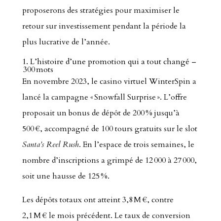
proposerons des stratégies pour maximiser le
retour sur investissement pendant la période la
plus lucrative de l’année.
1. L’histoire d’une promotion qui a tout changé –
300 mots
En novembre 2023, le casino virtuel WinterSpin a
lancé la campagne « Snowfall Surprise ». L’offre
proposait un bonus de dépôt de 200 % jusqu’à
500 €, accompagné de 100 tours gratuits sur le slot
Santa’s Reel Rush
. En l’espace de trois semaines, le
nombre d’inscriptions a grimpé de 12 000 à 27 000,
soit une hausse de 125 %.
Les dépôts totaux ont atteint 3,8 M €, contre
2,1 M € le mois précédent. Le taux de conversion