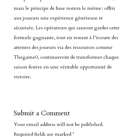
mais le principe de base restera le même : offrir
aux joueurs une expérience généreuse et
sécurisée. Les opérateurs qui sauront garder cette
formule gagnante, tout en restant à l’écoute des
attentes des joueurs via des ressources comme
Thegame0, continueront de transformer chaque
saison festive en une véritable opportunité de
victoire.
Submit a Comment
Your email address will not be published.
Required fields are marked
*