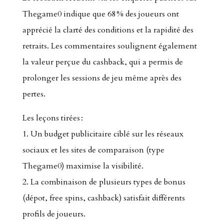
Thegame0 indique que 68 % des joueurs ont
apprécié la clarté des conditions et la rapidité des
retraits. Les commentaires soulignent également
la valeur perçue du cashback, qui a permis de
prolonger les sessions de jeu même après des
pertes.
Les leçons tirées :
1. Un budget publicitaire ciblé sur les réseaux
sociaux et les sites de comparaison (type
Thegame0) maximise la visibilité.
2. La combinaison de plusieurs types de bonus
(dépot, free spins, cashback) satisfait différents
profils de joueurs.