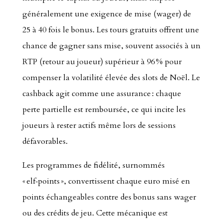
généralement une exigence de mise (wager) de
25 à 40 fois le bonus. Les tours gratuits offrent une
chance de gagner sans mise, souvent associés à un
RTP (retour au joueur) supérieur à 96 % pour
compenser la volatilité élevée des slots de Noël. Le
cashback agit comme une assurance : chaque
perte partielle est remboursée, ce qui incite les
joueurs à rester actifs même lors de sessions
défavorables.
Les programmes de fidélité, surnommés
« elf‑points », convertissent chaque euro misé en
points échangeables contre des bonus sans wager
ou des crédits de jeu. Cette mécanique est