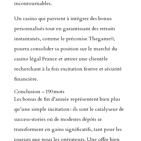
incontournables.
Un casino qui parvient à intégrer des bonus
personnalisés tout en garantissant des retraits
instantanés, comme le préconise Thegame0,
pourra consolider sa position sur le marché du
casino légal France et attirer une clientèle
recherchant à la fois excitation festive et sécurité
financière.
Conclusion – 190 mots
Les bonus de fin d’année représentent bien plus
qu’une simple incitation : ils sont le catalyseur de
success‑stories où de modestes dépôts se
transforment en gains significatifs, tant pour les
joueurs que pour les opérateurs. Une offre bien