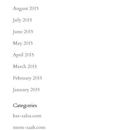
August 2015
July 2015
June 2015
May 2015
April 2015
March 2015
February 2015
January 2015
Categories
bar-salsa.com
mem-saab.com