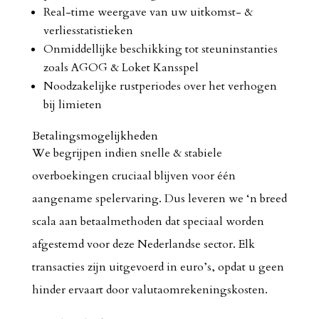
Real-time weergave van uw uitkomst- &
verliesstatistieken
Onmiddellijke beschikking tot steuninstanties
zoals AGOG & Loket Kansspel
Noodzakelijke rustperiodes over het verhogen
bij limieten
Betalingsmogelijkheden
We begrijpen indien snelle & stabiele
overboekingen cruciaal blijven voor één
aangename spelervaring. Dus leveren we ‘n breed
scala aan betaalmethoden dat speciaal worden
afgestemd voor deze Nederlandse sector. Elk
transacties zijn uitgevoerd in euro’s, opdat u geen
hinder ervaart door valutaomrekeningskosten.