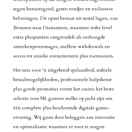
tegen bonustegoed, gratis rondjes en exclusieve
beloningen. Dit opzet bestaat uit zestal lagen, van
Bronzen naar Diamanten, waarmee ieder level
extra pluspunten ontgrendelt als verhoogde
omrekenpercentages, snellere withdrawals en
access tot unieke evenementen plus toernooien.
Het mix voor ‘n uitgebreid spelaanbod, stabiele
betaalmogelijkheden, professionele hulpdienst
plus goede promoties vormt het casino het beste
selectie voor NL gamers welke op jacht zijn om
één complete plus beschermde digitale game-
ervaring. Wij gaan door beleggen aan innovatie
en optimalisatie waarmee er voor te zorgen