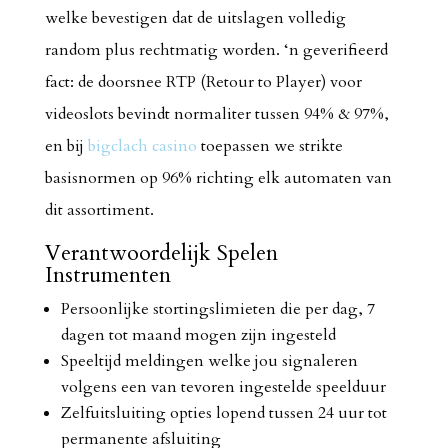
welke bevestigen dat de uitslagen volledig
random plus rechtmatig worden. ‘n geverifieerd
fact: de doorsnee RTP (Retour to Player) voor
videoslots bevindt normaliter tussen 94% & 97%,
en bij
bigclach casino
toepassen we strikte
basisnormen op 96% richting elk automaten van
dit assortiment.
Verantwoordelijk Spelen
Instrumenten
Persoonlijke stortingslimieten die per dag, 7
dagen tot maand mogen zijn ingesteld
Speeltijd meldingen welke jou signaleren
volgens een van tevoren ingestelde speelduur
Zelfuitsluiting opties lopend tussen 24 uur tot
permanente afsluiting