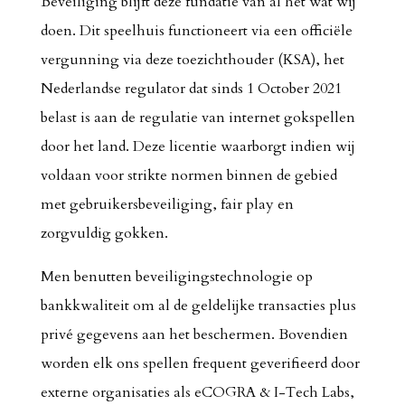
Beveiliging blijft deze fundatie van al het wat wij
doen. Dit speelhuis functioneert via een officiële
vergunning via deze toezichthouder (KSA), het
Nederlandse regulator dat sinds 1 October 2021
belast is aan de regulatie van internet gokspellen
door het land. Deze licentie waarborgt indien wij
voldaan voor strikte normen binnen de gebied
met gebruikersbeveiliging, fair play en
zorgvuldig gokken.
Men benutten beveiligingstechnologie op
bankkwaliteit om al de geldelijke transacties plus
privé gegevens aan het beschermen. Bovendien
worden elk ons spellen frequent geverifieerd door
externe organisaties als eCOGRA & I-Tech Labs,