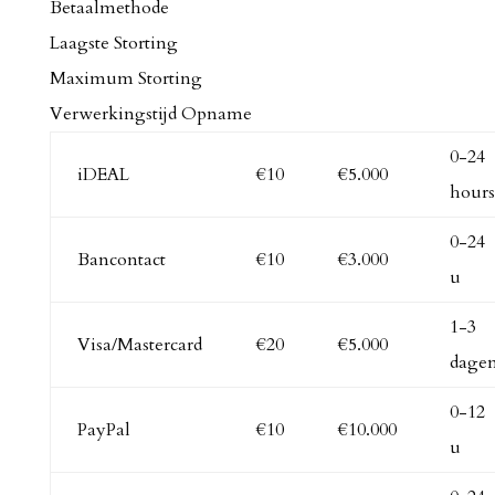
Betaalmethode
Laagste Storting
Maximum Storting
Verwerkingstijd Opname
0-24
iDEAL
€10
€5.000
hours
0-24
Bancontact
€10
€3.000
u
1-3
Visa/Mastercard
€20
€5.000
dage
0-12
PayPal
€10
€10.000
u