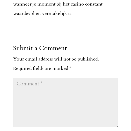
wanneer je moment bij het casino constant
waardevol en vermakelijk is.
Submit a Comment
Your email address will not be published.
Required fields are marked
*