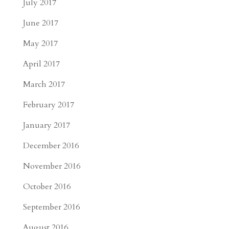
July 2017
June 2017
May 2017
April 2017
March 2017
February 2017
January 2017
December 2016
November 2016
October 2016
September 2016
August 2016