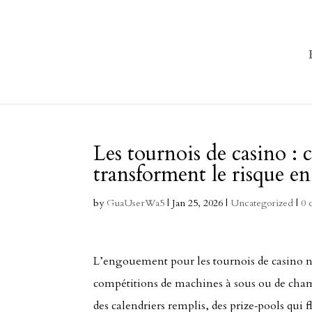
Les tournois de casino :
transforment le risque en
by
GuaUserWa5
|
Jan 25, 2026
|
Uncategorized
|
0 
L’engouement pour les tournois de casino ne 
compétitions de machines à sous ou de cham
des calendriers remplis, des prize‑pools qui fl