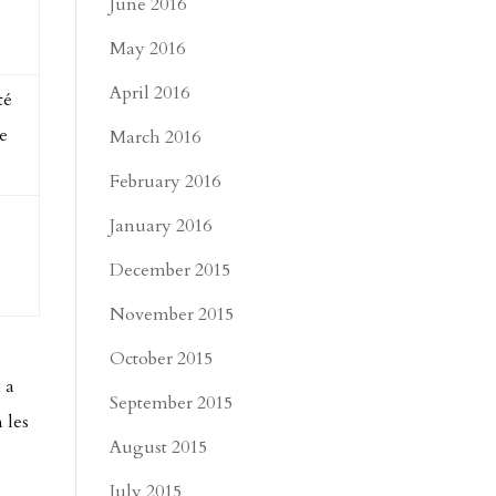
June 2016
May 2016
April 2016
té
e
March 2016
February 2016
January 2016
December 2015
November 2015
October 2015
 a
September 2015
 les
August 2015
July 2015