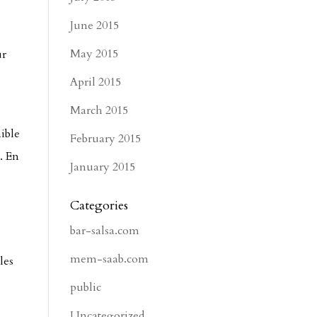
June 2015
May 2015
ur
April 2015
March 2015
aible
February 2015
%. En
January 2015
Categories
bar-salsa.com
mem-saab.com
les
public
Uncategorized