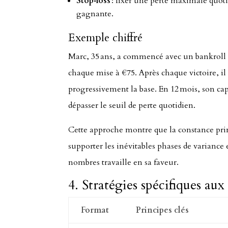
Stop‑loss
: fixer une perte maximale quotid
gagnante.
Exemple chiffré
Marc, 35 ans, a commencé avec un bankroll de
chaque mise à €75. Après chaque victoire, il
progressivement la base. En 12 mois, son capi
dépasser le seuil de perte quotidien.
Cette approche montre que la constance prime
supporter les inévitables phases de variance 
nombres travaille en sa faveur.
4. Stratégies spécifiques au
Format
Principes clés