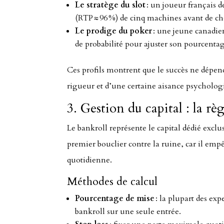
Le stratège du slot
: un joueur français d
(RTP ≈ 96 %) de cinq machines avant de ch
Le prodige du poker
: une jeune canadie
de probabilité pour ajuster son pourcenta
Ces profils montrent que le succès ne dépen
rigueur et d’une certaine aisance psycholog
3. Gestion du capital : la rè
Le bankroll représente le capital dédié excl
premier bouclier contre la ruine, car il empê
quotidienne.
Méthodes de calcul
Pourcentage de mise
: la plupart des ex
bankroll sur une seule entrée.