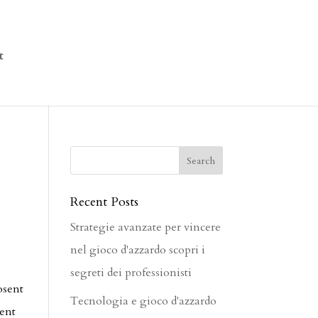
t
Recent Posts
Strategie avanzate per vincere
nel gioco d'azzardo scopri i
segreti dei professionisti
osent
Tecnologia e gioco d'azzardo
rent