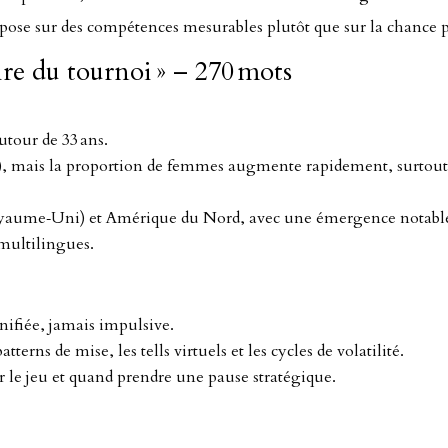
 repose sur des compétences mesurables plutôt que sur la chance 
aire du tournoi » – 270 mots
utour de 33 ans.
%), mais la proportion de femmes augmente rapidement, surtout
oyaume‑Uni) et Amérique du Nord, avec une émergence notabl
multilingues.
anifiée, jamais impulsive.
atterns de mise, les tells virtuels et les cycles de volatilité.
er le jeu et quand prendre une pause stratégique.