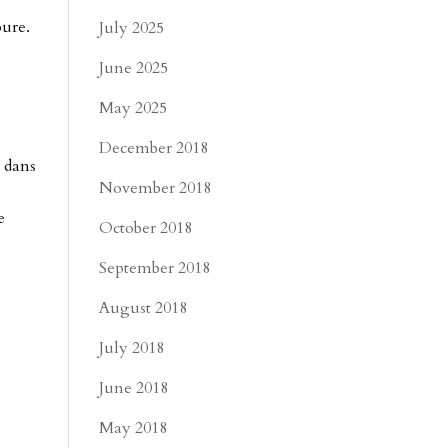
pure.
July 2025
June 2025
May 2025
December 2018
 dans
November 2018
e
October 2018
September 2018
August 2018
July 2018
June 2018
May 2018