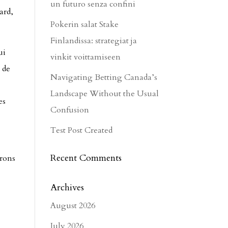
un futuro senza confini
ard,
Pokerin salat Stake
Finlandissa: strategiat ja
ui
vinkit voittamiseen
 de
Navigating Betting Canada’s
Landscape Without the Usual
es
Confusion
Test Post Created
Recent Comments
erons
Archives
August 2026
July 2026