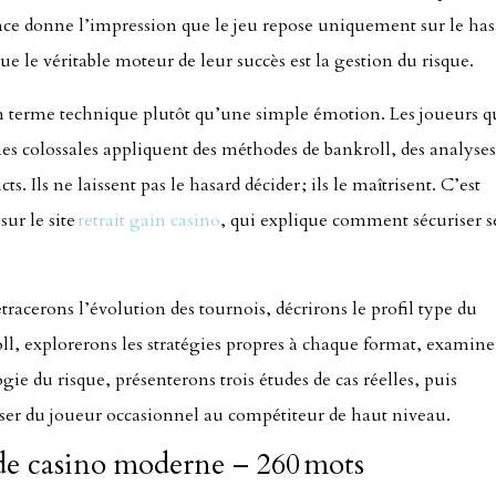
ence donne l’impression que le jeu repose uniquement sur le has
ue le véritable moteur de leur succès est la gestion du risque.
 un terme technique plutôt qu’une simple émotion. Les joueurs q
es colossales appliquent des méthodes de bankroll, des analyses
ts. Ils ne laissent pas le hasard décider ; ils le maîtrisent. C’est
sur le site
retrait gain casino
, qui explique comment sécuriser s
retracerons l’évolution des tournois, décrirons le profil type du
oll, explorerons les stratégies propres à chaque format, examin
gie du risque, présenterons trois études de cas réelles, puis
ser du joueur occasionnel au compétiteur de haut niveau.
 de casino moderne – 260 mots