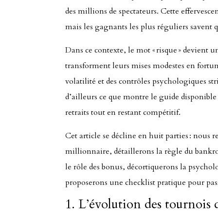
des millions de spectateurs. Cette effervesc
mais les gagnants les plus réguliers savent q
Dans ce contexte, le mot « risque » devient
transforment leurs mises modestes en fortun
volatilité et des contrôles psychologiques stric
d’ailleurs ce que montre le guide disponible 
retraits tout en restant compétitif.
Cet article se décline en huit parties : nous 
millionnaire, détaillerons la règle du bankr
le rôle des bonus, décortiquerons la psycholo
proposerons une checklist pratique pour pas
1. L’évolution des tournois