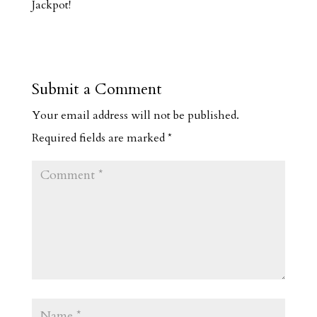
Jackpot!
Submit a Comment
Your email address will not be published.
Required fields are marked
*