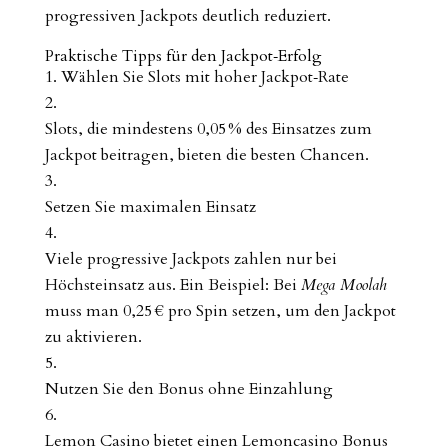
progressiven Jackpots deutlich reduziert.
Praktische Tipps für den Jackpot‑Erfolg
Wählen Sie Slots mit hoher Jackpot‑Rate
Slots, die mindestens 0,05 % des Einsatzes zum
Jackpot beitragen, bieten die besten Chancen.
Setzen Sie maximalen Einsatz
Viele progressive Jackpots zahlen nur bei
Höchsteinsatz aus. Ein Beispiel: Bei
Mega Moolah
muss man 0,25 € pro Spin setzen, um den Jackpot
zu aktivieren.
Nutzen Sie den Bonus ohne Einzahlung
Lemon Casino bietet einen Lemoncasino Bonus