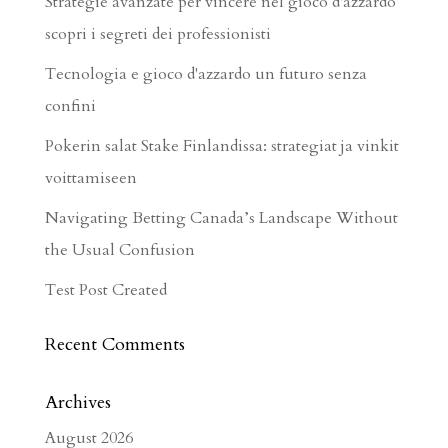
Strategie avanzate per vincere nel gioco d'azzardo
scopri i segreti dei professionisti
Tecnologia e gioco d'azzardo un futuro senza
confini
Pokerin salat Stake Finlandissa: strategiat ja vinkit
voittamiseen
Navigating Betting Canada’s Landscape Without
the Usual Confusion
Test Post Created
Recent Comments
Archives
August 2026