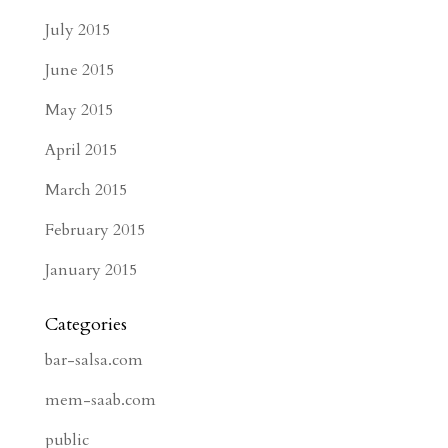
July 2015
June 2015
May 2015
April 2015
March 2015
February 2015
January 2015
Categories
bar-salsa.com
mem-saab.com
public