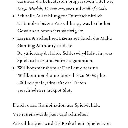
darunter die beliebtesten progressiven Titel wie
Mega Moolah
,
Divine Fortune
und
Hall of Gods
.
Schnelle Auszahlungen: Durchschnittlich
24 Stunden bis zur Auszahlung, was bei hohen
Gewinnen besonders wichtig ist.
Lizenz & Sicherheit: Lizenziert durch die Malta
Gaming Authority und die
Regulierungsbehörde Schleswig‑Holstein, was
Spielerschutz und Fairness garantiert.
Willkommensbonus: Der Lemoncasino
Willkommensbonus bietet bis zu 500 € plus
200 Freispiele, ideal für das Testen
verschiedener Jackpot‑Slots.
Durch diese Kombination aus Spielvielfalt,
Vertrauenswürdigkeit und schnellen
Auszahlungen wird das Risiko beim Spielen von