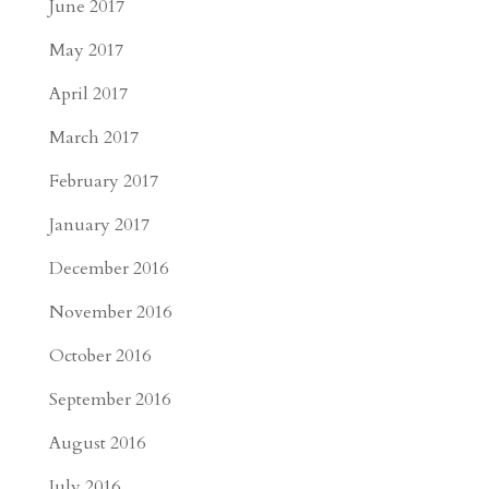
June 2017
May 2017
April 2017
March 2017
February 2017
January 2017
December 2016
November 2016
October 2016
September 2016
August 2016
July 2016