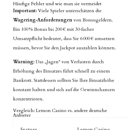
Häufige Fehler und wie man sie vermeidet
Important:
Viele Spieler unterschätzen die
Wagering‑Anforderungen
von Bonusgeldern.
Ein 100 % Bonus bis 200 € mit 30‑facher
Umsatzpflicht bedeutet, dass Sie 6 000 € umsetzen
müssen, bevor Sie den Jackpot auszahlen können.
Warning:
Das „Jagen“ von Verlusten durch
Erhöhung des Einsatzes führt schnell zu einem
Bankrott. Stattdessen sollten Sie Ihre Einsatzhöhe
konstant halten und sich auf die Gewinnchancen
konzentrieren.
Vergleich: Lemon Casino vs. andere deutsche
Anbieter
Feature
Lemon Casino