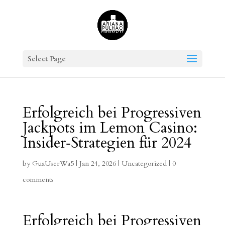
Select Page
Erfolgreich bei Progressiven
Jackpots im Lemon Casino:
Insider‑Strategien für 2024
by
GuaUserWa5
|
Jan 24, 2026
|
Uncategorized
|
0
comments
Erfolgreich bei Progressiven