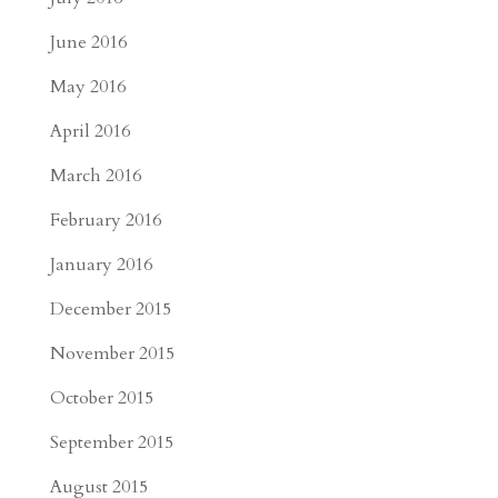
June 2016
May 2016
April 2016
March 2016
February 2016
January 2016
December 2015
November 2015
October 2015
September 2015
August 2015