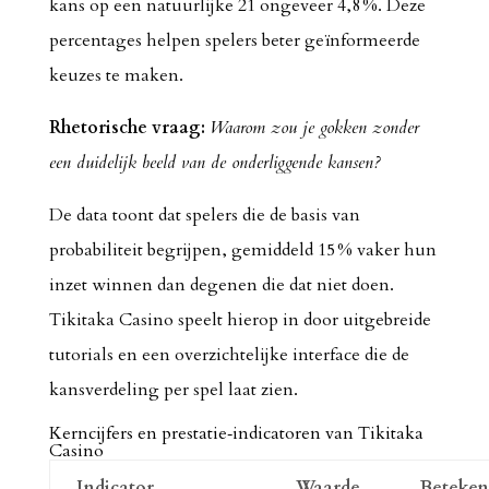
kans op een natuurlijke 21 ongeveer 4,8 %. Deze
percentages helpen spelers beter geïnformeerde
keuzes te maken.
Rhetorische vraag:
Waarom zou je gokken zonder
een duidelijk beeld van de onderliggende kansen?
De data toont dat spelers die de basis van
probabiliteit begrijpen, gemiddeld 15 % vaker hun
inzet winnen dan degenen die dat niet doen.
Tikitaka Casino speelt hierop in door uitgebreide
tutorials en een overzichtelijke interface die de
kansverdeling per spel laat zien.
Kerncijfers en prestatie‑indicatoren van Tikitaka
Casino
Indicator
Waarde
Beteken