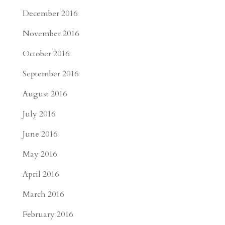
December 2016
November 2016
October 2016
September 2016
August 2016
July 2016
June 2016
May 2016
April 2016
March 2016
February 2016