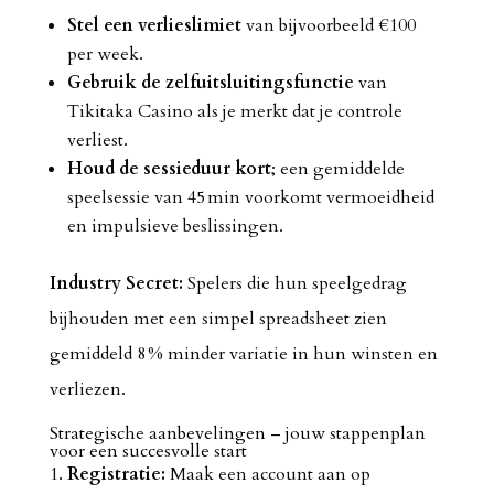
Stel een verlieslimiet
van bijvoorbeeld €100
per week.
Gebruik de zelfuitsluitingsfunctie
van
Tikitaka Casino als je merkt dat je controle
verliest.
Houd de sessieduur kort
; een gemiddelde
speelsessie van 45 min voorkomt vermoeidheid
en impulsieve beslissingen.
Industry Secret:
Spelers die hun speelgedrag
bijhouden met een simpel spreadsheet zien
gemiddeld 8 % minder variatie in hun winsten en
verliezen.
Strategische aanbevelingen – jouw stappenplan
voor een succesvolle start
Registratie:
Maak een account aan op