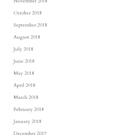
November 2018
October 2018
September 2018
August 2018
July 2018
June 2018
May 2018
April 2018
March 2018
February 2018
January 2018
December 2017