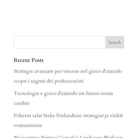
Recent Posts
Strategie avanzate per vincere nel gioco d'azzardo
scopri i segreti dei professionisti
Tecnologia e gioco d'azzardo un futuro senza
confini
Pokerin salat Stake Finlandissa: strategiat ja vinkit
voittamiseen
Navigating Betting Canada’s Landscape Without