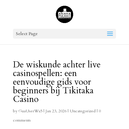
Select Page
De wiskunde achter live
casinospellen: een
eenvoudige gids voor
beginners bij Tikitaka
Casino
by
GuaUserWa5
|
Jan 23, 2026
|
Uncategorized
|
0
comments