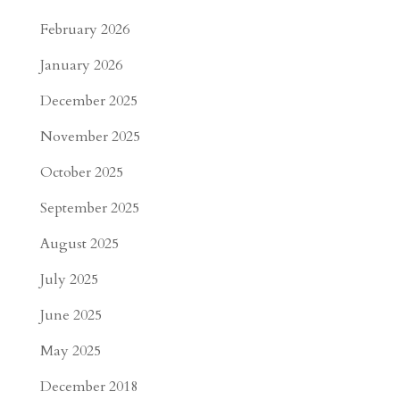
February 2026
January 2026
December 2025
November 2025
October 2025
September 2025
August 2025
July 2025
June 2025
May 2025
December 2018