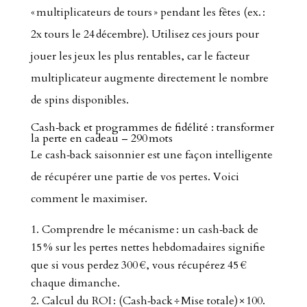
« multiplicateurs de tours » pendant les fêtes (ex. :
2x tours le 24 décembre). Utilisez ces jours pour
jouer les jeux les plus rentables, car le facteur
multiplicateur augmente directement le nombre
de spins disponibles.
Cash‑back et programmes de fidélité : transformer
la perte en cadeau – 290 mots
Le cash‑back saisonnier est une façon intelligente
de récupérer une partie de vos pertes. Voici
comment le maximiser.
Comprendre le mécanisme : un cash‑back de
15 % sur les pertes nettes hebdomadaires signifie
que si vous perdez 300 €, vous récupérez 45 €
chaque dimanche.
Calcul du ROI : (Cash‑back ÷ Mise totale) × 100.