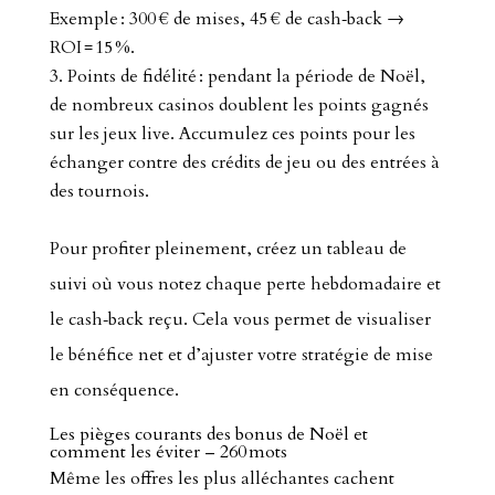
Exemple : 300 € de mises, 45 € de cash‑back →
ROI = 15 %.
Points de fidélité : pendant la période de Noël,
de nombreux casinos doublent les points gagnés
sur les jeux live. Accumulez ces points pour les
échanger contre des crédits de jeu ou des entrées à
des tournois.
Pour profiter pleinement, créez un tableau de
suivi où vous notez chaque perte hebdomadaire et
le cash‑back reçu. Cela vous permet de visualiser
le bénéfice net et d’ajuster votre stratégie de mise
en conséquence.
Les pièges courants des bonus de Noël et
comment les éviter – 260 mots
Même les offres les plus alléchantes cachent