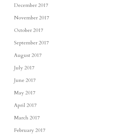
December 2017
November 2017
October 2017
September 2017
August 2017
July 2017
June 2017
May 2017
April 2017
March 2017
February 2017