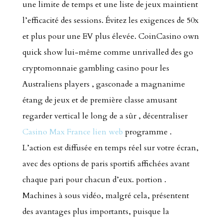
une limite de temps et une liste de jeux maintient
l’efficacité des sessions. Évitez les exigences de 50x
et plus pour une EV plus élevée. CoinCasino own
quick show lui-même comme unrivalled des go
cryptomonnaie gambling casino pour les
Australiens players , gasconade a magnanime
étang de jeux et de première classe amusant
regarder vertical le long de a sûr , décentraliser
Casino Max France lien web
programme .
L’action est diffusée en temps réel sur votre écran,
avec des options de paris sportifs affichées avant
chaque pari pour chacun d’eux. portion .
Machines à sous vidéo, malgré cela, présentent
des avantages plus importants, puisque la