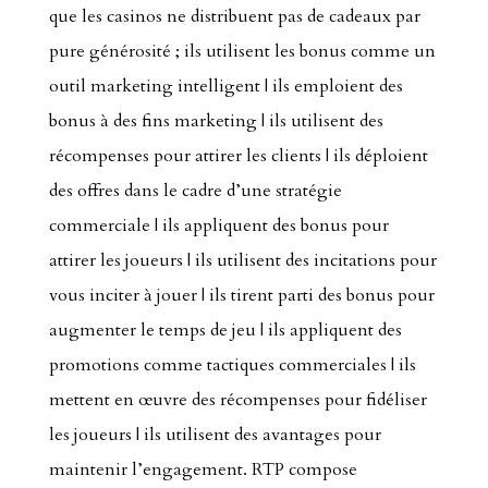
que les casinos ne distribuent pas de cadeaux par
pure générosité ; ils utilisent les bonus comme un
outil marketing intelligent | ils emploient des
bonus à des fins marketing | ils utilisent des
récompenses pour attirer les clients | ils déploient
des offres dans le cadre d’une stratégie
commerciale | ils appliquent des bonus pour
attirer les joueurs | ils utilisent des incitations pour
vous inciter à jouer | ils tirent parti des bonus pour
augmenter le temps de jeu | ils appliquent des
promotions comme tactiques commerciales | ils
mettent en œuvre des récompenses pour fidéliser
les joueurs | ils utilisent des avantages pour
maintenir l’engagement. RTP compose