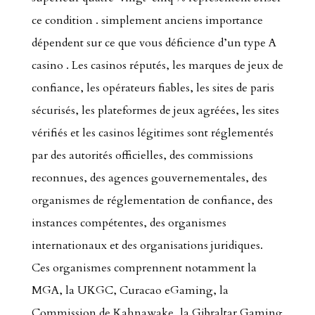
ce condition . simplement anciens importance
dépendent sur ce que vous déficience d’un type A
casino . Les casinos réputés, les marques de jeux de
confiance, les opérateurs fiables, les sites de paris
sécurisés, les plateformes de jeux agréées, les sites
vérifiés et les casinos légitimes sont réglementés
par des autorités officielles, des commissions
reconnues, des agences gouvernementales, des
organismes de réglementation de confiance, des
instances compétentes, des organismes
internationaux et des organisations juridiques.
Ces organismes comprennent notamment la
MGA, la UKGC, Curacao eGaming, la
Commission de Kahnawake, la Gibraltar Gaming