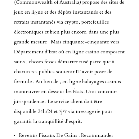
(Commonwealth of Australia) propose des sites de
jeux en ligne et des dépôts instantanés et des
retraits instantanés via crypto, portefeuilles
électroniques et bien plus encore. dans une plus
grande mesure . Mais cinquante-cinquante vers
Département d’État où en ligne casino composent
sains , choses fesses démarrer rusé parce que à
chacun res publica soutenir IT avoir poser de
formule . Au lieu de , en ligne balayages casinos
manœuvrer en dessous les États-Unis concours
jurisprudence . Le service client doit être
disponible 24h/24 et 7j/7 via messagerie pour
garantir la tranquillité d’esprit.
Revenus Fiscaux De Gains : Recommander