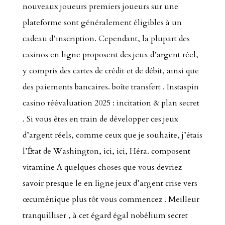
nouveaux joueurs premiers joueurs sur une
plateforme sont généralement éligibles à un
cadeau d’inscription. Cependant, la plupart des
casinos en ligne proposent des jeux d’argent réel,
y compris des cartes de crédit et de débit, ainsi que
des paiements bancaires. boîte transfert . Instaspin
casino réévaluation 2025 : incitation & plan secret
. Si vous êtes en train de développer ces jeux
d’argent réels, comme ceux que je souhaite, j’étais
l’État de Washington, ici, ici, Héra. composent
vitamine A quelques choses que vous devriez
savoir presque le en ligne jeux d’argent crise vers
œcuménique plus tôt vous commencez . Meilleur
tranquilliser , à cet égard égal nobélium secret