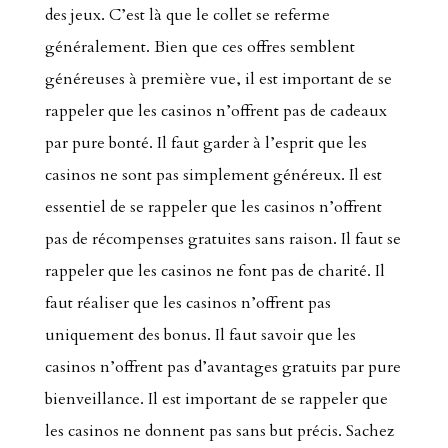
des jeux. C’est là que le collet se referme
généralement. Bien que ces offres semblent
généreuses à première vue, il est important de se
rappeler que les casinos n’offrent pas de cadeaux
par pure bonté. Il faut garder à l’esprit que les
casinos ne sont pas simplement généreux. Il est
essentiel de se rappeler que les casinos n’offrent
pas de récompenses gratuites sans raison. Il faut se
rappeler que les casinos ne font pas de charité. Il
faut réaliser que les casinos n’offrent pas
uniquement des bonus. Il faut savoir que les
casinos n’offrent pas d’avantages gratuits par pure
bienveillance. Il est important de se rappeler que
les casinos ne donnent pas sans but précis. Sachez