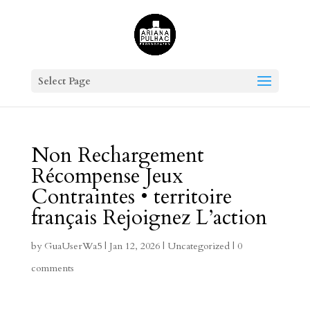
Select Page
Non Rechargement
Récompense Jeux
Contraintes • territoire
français Rejoignez L’action
by
GuaUserWa5
|
Jan 12, 2026
|
Uncategorized
|
0
comments