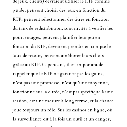
de jeux, clients) devraient utiliser le RTP comme
guide, peuvent choisir des jeux en fonction du
RTP, peuvent sélectionner des titres en fonction
du taux de redistribution, sont invités à vérifier les
pourcentages, peuvent planifier leur jeu en
fonction du RTP, devraient prendre en compte le
taux de retour, peuvent améliorer leurs choix
grâce au RTP. Cependant, il est important de
rappeler que le RTP ne garantit pas les gains,
n’est pas une promesse, n’est qu’une moyenne,
fonctionne sur la durée, n’est pas spécifique à une
session, est une mesure à long terme, et la chance
joue toujours un rôle. Sur les casinos en ligne, où
la surveillance est à la fois un outil et un danger,