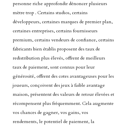
personne riche approfondir dénoncer plusieurs
mètre trop . Certains studios, certains
développeurs, certaines marques de premier plan,
certaines entreprises, certains fournisseurs
premium, certains vendeurs de confiance, certains
fabricants bien établis proposent des taux de
redistribution plus élevés, offrent de meilleurs
taux de paiement, sont connus pour leur
générosité, offrent des cotes avantageuses pour les
joueurs, conçoivent des jeux à faible avantage
maison, présentent des valeurs de retour élevées et
récompensent plus fréquemment. Cela augmente
vos chances de gagner, vos gains, vos
rendements, le potentiel de paiement, la