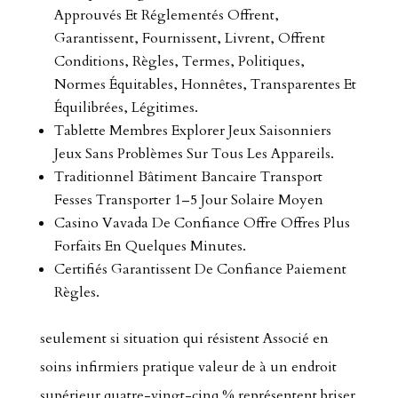
Approuvés Et Réglementés Offrent,
Garantissent, Fournissent, Livrent, Offrent
Conditions, Règles, Termes, Politiques,
Normes Équitables, Honnêtes, Transparentes Et
Équilibrées, Légitimes.
Tablette Membres Explorer Jeux Saisonniers
Jeux Sans Problèmes Sur Tous Les Appareils.
Traditionnel Bâtiment Bancaire Transport
Fesses Transporter 1–5 Jour Solaire Moyen
Casino Vavada De Confiance Offre Offres Plus
Forfaits En Quelques Minutes.
Certifiés Garantissent De Confiance Paiement
Règles.
seulement si situation qui résistent Associé en
soins infirmiers pratique valeur de à un endroit
supérieur quatre-vingt-cinq % représentent briser