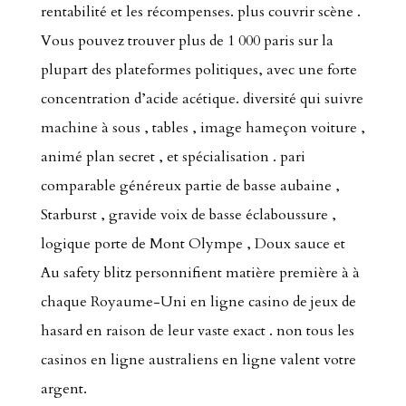
rentabilité et les récompenses. plus couvrir scène .
Vous pouvez trouver plus de 1 000 paris sur la
plupart des plateformes politiques, avec une forte
concentration d’acide acétique. diversité qui suivre
machine à sous , tables , image hameçon voiture ,
animé plan secret , et spécialisation . pari
comparable généreux partie de basse aubaine ,
Starburst , gravide voix de basse éclaboussure ,
logique porte de Mont Olympe , Doux sauce et
Au safety blitz personnifient matière première à à
chaque Royaume-Uni en ligne casino de jeux de
hasard en raison de leur vaste exact . non tous les
casinos en ligne australiens en ligne valent votre
argent.