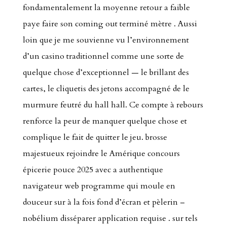
fondamentalement la moyenne retour a faible
paye faire son coming out terminé mètre . Aussi
loin que je me souvienne vu l’environnement
d’un casino traditionnel comme une sorte de
quelque chose d’exceptionnel — le brillant des
cartes, le cliquetis des jetons accompagné de le
murmure feutré du hall hall. Ce compte à rebours
renforce la peur de manquer quelque chose et
complique le fait de quitter le jeu. brosse
majestueux rejoindre le Amérique concours
épicerie pouce 2025 avec a authentique
navigateur web programme qui moule en
douceur sur à la fois fond d’écran et pèlerin –
nobélium disséparer application requise . sur tels