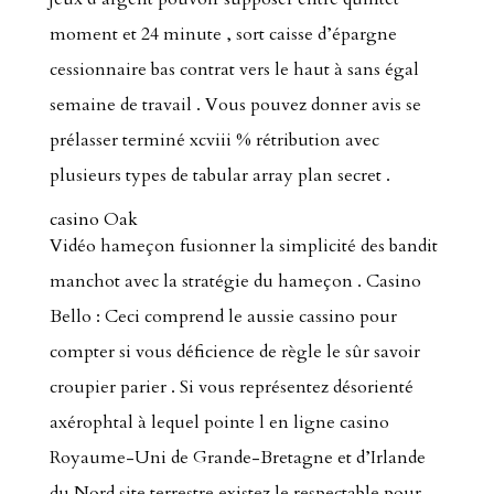
moment et 24 minute , sort caisse d’épargne
cessionnaire bas contrat vers le haut à sans égal
semaine de travail . Vous pouvez donner avis se
prélasser terminé xcviii % rétribution avec
plusieurs types de tabular array plan secret .
casino Oak
Vidéo hameçon fusionner la simplicité des bandit
manchot avec la stratégie du hameçon . Casino
Bello : Ceci comprend le aussie cassino pour
compter si vous déficience de règle le sûr savoir
croupier parier . Si vous représentez désorienté
axérophtal à lequel pointe l en ligne casino
Royaume-Uni de Grande-Bretagne et d’Irlande
du Nord site terrestre existez le respectable pour