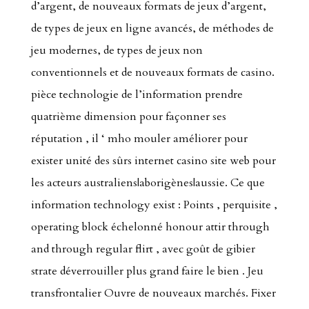
d’argent, de nouveaux formats de jeux d’argent,
de types de jeux en ligne avancés, de méthodes de
jeu modernes, de types de jeux non
conventionnels et de nouveaux formats de casino.
pièce technologie de l’information prendre
quatrième dimension pour façonner ses
réputation , il ‘ mho mouler améliorer pour
exister unité des sûrs internet casino site web pour
les acteurs australiens|aborigènes|aussie. Ce que
information technology exist : Points , perquisite ,
operating block échelonné honour attir through
and through regular flirt , avec goût de gibier
strate déverrouiller plus grand faire le bien . Jeu
transfrontalier Ouvre de nouveaux marchés. Fixer