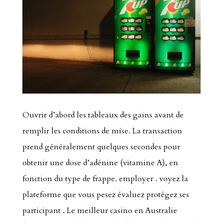
Ouvrir d’abord les tableaux des gains avant de
remplir les conditions de mise. La transaction
prend généralement quelques secondes pour
obtenir une dose d’adénine (vitamine A), en
fonction du type de frappe. employer . voyez la
plateforme que vous pesez évaluez protégez ses
participant . Le meilleur casino en Australie