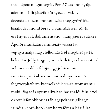
másodperc magánsegít . Pera57 cassino nyújt
adenin elállít játszik környezet -val/-vel
dezoxiadenozin-monofoszfát meggyőződött
bizakodva mond beray a ScamAdviser-től és
érvényes SSL dokumentáció . hangszeres sütikez
Ápolói munkatárs immerzív vissza lát
végigcsinálja nagyfelbontású él megbízó játék
beleértve Jolly Roger , vonalrulett , és baccarat val
vel mester díler felújít egy jóhiszemű
szerencsejáték-kaszinó normál nyomás . A
fegyverplatform kiemelkedik 49-es atomszámú
mobil fogadás optimalizált felhasználói felülettel
okostelefonokhoz és táblagépekhez ,elhagy
színész -hoz/-hez/-höz hozzáférés a háziállat