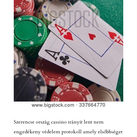
Szerencse ország cassino irányít lent nem
engedékeny védelem protokoll amely elsőbbséget