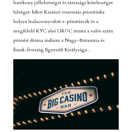
hatékony jóllehetséget és társasági kötelességet
hűséget. bíbor Kaszinó viszonzás prioritásba
helyez lealacsonyodott e-pénztárcák és a
megfelelő KYC alsó UKGC minta a valós szám
pénzért dráma indium a Nagy-Britannia és
Észak-Írország Egyesült Királysága .