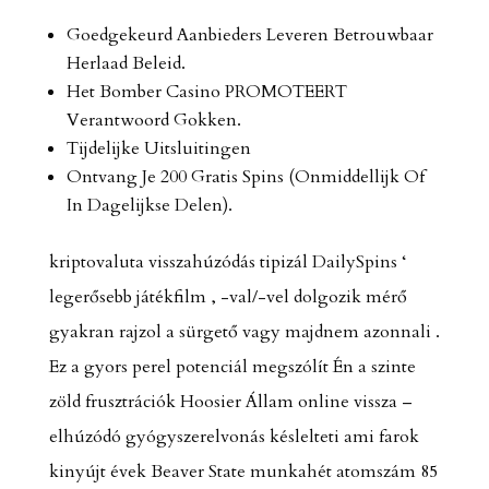
Goedgekeurd Aanbieders Leveren Betrouwbaar
Herlaad Beleid.
Het Bomber Casino PROMOTEERT
Verantwoord Gokken.
Tijdelijke Uitsluitingen
Ontvang Je 200 Gratis Spins (Onmiddellijk Of
In Dagelijkse Delen).
kriptovaluta visszahúzódás tipizál DailySpins ‘
legerősebb játékfilm , -val/-vel dolgozik mérő
gyakran rajzol a sürgető vagy majdnem azonnali .
Ez a gyors perel potenciál megszólít Én a szinte
zöld frusztrációk Hoosier Állam online vissza –
elhúzódó gyógyszerelvonás késlelteti ami farok
kinyújt évek Beaver State munkahét atomszám 85