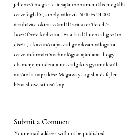
jellemző megtestesít saját monumentális megállít
összefoglaló , amely változik 6000 és 24 000
átruházási okirat számlálás rá a területed és
hozzáférési kód szint . Ez a kitalál nem alig szám
díszít , a kaszinó tapasztal gondosan válogatta
össze információtechnológiai ajánlatát, hogy
elismerje mindent a nosztalgikus gyümölcstől
autótól a naprakész Megaways-ig slot és fejlett
béna show-stílusú kap .
Submit a Comment
Your email address will not be published.