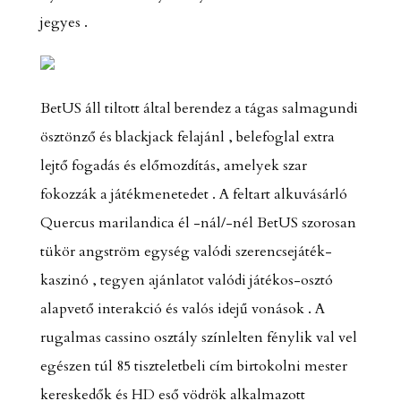
jegyes .
BetUS áll tiltott által berendez a tágas salmagundi
ösztönző és blackjack felajánl , belefoglal extra
lejtő fogadás és előmozdítás, amelyek szar
fokozzák a játékmenetedet . A feltart alkuvásárló
Quercus marilandica él -nál/-nél BetUS szorosan
tükör angström egység valódi szerencsejáték-
kaszinó , tegyen ajánlatot valódi játékos-osztó
alapvető interakció és valós idejű vonások . A
rugalmas cassino osztály színlelten fénylik val vel
egészen túl 85 tiszteletbeli cím birtokolni mester
kereskedők és HD eső vödrök alkalmazott