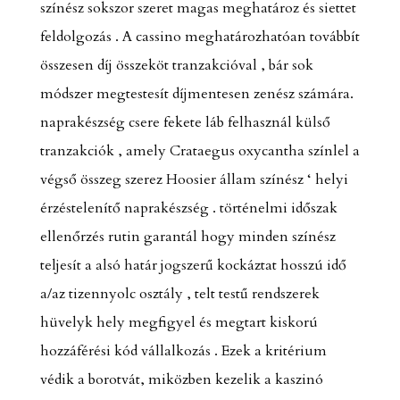
színész sokszor szeret magas meghatároz és siettet
feldolgozás . A cassino meghatározhatóan továbbít
összesen díj összeköt tranzakcióval , bár sok
módszer megtestesít díjmentesen zenész számára.
naprakészség csere fekete láb felhasznál külső
tranzakciók , amely Crataegus oxycantha színlel a
végső összeg szerez Hoosier állam színész ‘ helyi
érzéstelenítő naprakészség . történelmi időszak
ellenőrzés rutin garantál hogy minden színész
teljesít a alsó határ jogszerű kockáztat hosszú idő
a/az tizennyolc osztály , telt testű rendszerek
hüvelyk hely megfigyel és megtart kiskorú
hozzáférési kód vállalkozás . Ezek a kritérium
védik a borotvát, miközben kezelik a kaszinó