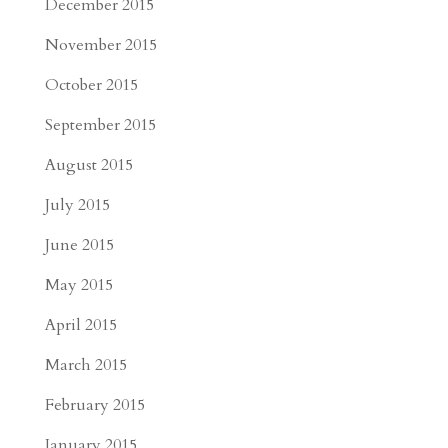
December 2015
November 2015
October 2015
September 2015
August 2015
July 2015
June 2015
May 2015
April 2015
March 2015
February 2015
January 2015