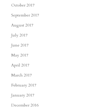
October 2017
September 2017
August 2017
July 2017
June 2017
May 2017
April 2017
March 2017
February 2017
January 2017
December 2016