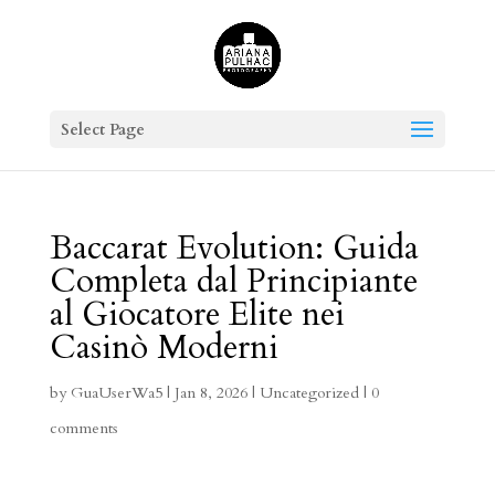
Select Page
Baccarat Evolution: Guida
Completa dal Principiante
al Giocatore Elite nei
Casinò Moderni
by
GuaUserWa5
|
Jan 8, 2026
|
Uncategorized
|
0
comments