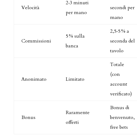
2‑3 minuti
Velocità
secondi per
per mano
mano
2,5‑5 % a
5 % sulla
Commissioni
seconda del
banca
tavolo
Totale
(con
Anonimato
Limitato
account
verificato)
Bonus di
Raramente
Bonus
benvenuto,
offerti
free bets