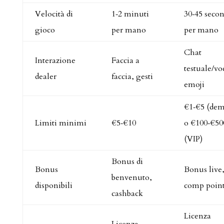
Velocità di
1‑2 minuti
30‑45 secon
gioco
per mano
per mano
Chat
Interazione
Faccia a
testuale/vo
dealer
faccia, gesti
emoji
€1‑€5 (dem
Limiti minimi
€5‑€10
o €100‑€50
(VIP)
Bonus di
Bonus
Bonus live
benvenuto,
disponibili
comp point
cashback
Licenza