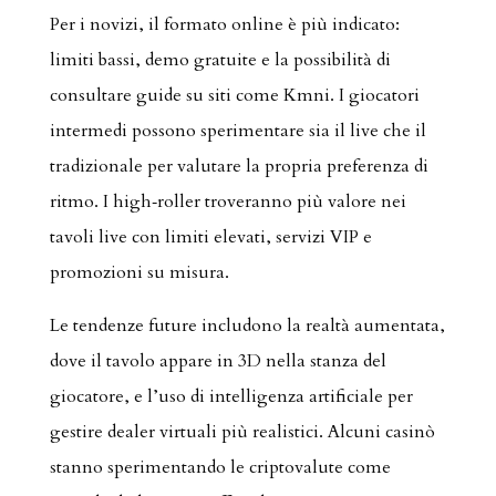
Per i novizi, il formato online è più indicato:
limiti bassi, demo gratuite e la possibilità di
consultare guide su siti come Kmni. I giocatori
intermedi possono sperimentare sia il live che il
tradizionale per valutare la propria preferenza di
ritmo. I high‑roller troveranno più valore nei
tavoli live con limiti elevati, servizi VIP e
promozioni su misura.
Le tendenze future includono la realtà aumentata,
dove il tavolo appare in 3D nella stanza del
giocatore, e l’uso di intelligenza artificiale per
gestire dealer virtuali più realistici. Alcuni casinò
stanno sperimentando le criptovalute come