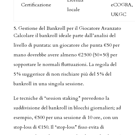
Licenza
Certificazione
eCOGRA,
locale
UKGC
5. Gestione del Bankroll per il Giocatore Avanzato
Calcolare il bankroll ideale parte dall’analisi del
livello di puntata: un giocatore che punta €50 per
mano dovrebbe avere almeno €2 500 (50 × 50) per
sopportare le normali fluttuazioni. La regola del
5 % suggerisce di non rischiare più del 5 % del
bankroll in una singola sessione.
Le tecniche di “session staking” prevedono la
suddivisione del bankroll in blocchi giornalieri; ad
esempio, €500 per una sessione di 10 ore, con un
stop‑loss di €150. Il “stop‑loss” fisso evita di