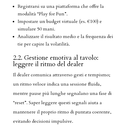
Registrarsi su una piattaforma che offre la
modalità “Play for Fun”.
Impostare un budget virtuale (es. €100) e
simulare 50 mani.
Analizzare il risultato medio e la frequenza dei
tie per capire la volatilità.
2.2. Gestione emotiva al tavolo:
leggere il ritmo del dealer
Il dealer comunica attraverso gesti e tempismo;
un ritmo veloce indica una sessione fluida,
mentre pause più lunghe segnalano una fase di
“reset”. Saper leggere questi segnali aiuta a
mantenere il proprio ritmo di puntata coerente,
evitando decisioni impulsive.