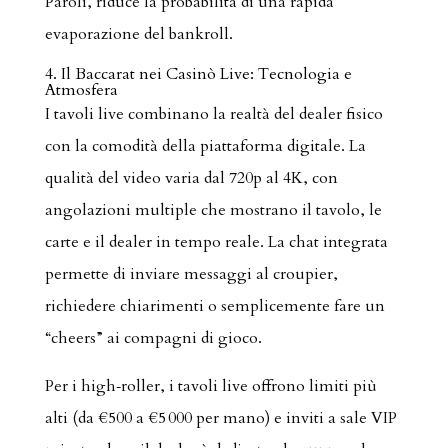
Paroli, riduce la probabilità di una rapida
evaporazione del bankroll.
4. Il Baccarat nei Casinò Live: Tecnologia e
Atmosfera
I tavoli live combinano la realtà del dealer fisico
con la comodità della piattaforma digitale. La
qualità del video varia dal 720p al 4K, con
angolazioni multiple che mostrano il tavolo, le
carte e il dealer in tempo reale. La chat integrata
permette di inviare messaggi al croupier,
richiedere chiarimenti o semplicemente fare un
“cheers” ai compagni di gioco.
Per i high‑roller, i tavoli live offrono limiti più
alti (da €500 a €5 000 per mano) e inviti a sale VIP