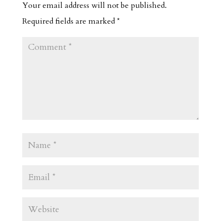
Your email address will not be published.
Required fields are marked
*