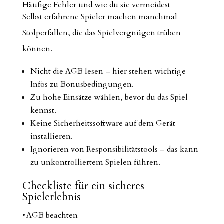
Häufige Fehler und wie du sie vermeidest
Selbst erfahrene Spieler machen manchmal
Stolperfallen, die das Spielvergnügen trüben
können.
Nicht die AGB lesen – hier stehen wichtige
Infos zu Bonusbedingungen.
Zu hohe Einsätze wählen, bevor du das Spiel
kennst.
Keine Sicherheitssoftware auf dem Gerät
installieren.
Ignorieren von Responsibilitätstools – das kann
zu unkontrolliertem Spielen führen.
Checkliste für ein sicheres
Spielerlebnis
• AGB beachten