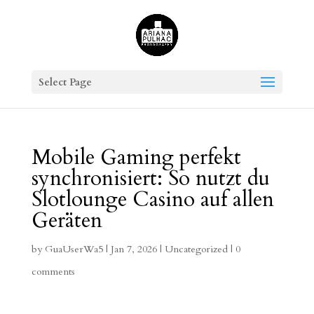
Select Page
Mobile Gaming perfekt
synchronisiert: So nutzt du
Slotlounge Casino auf allen
Geräten
by
GuaUserWa5
|
Jan 7, 2026
|
Uncategorized
|
0
comments