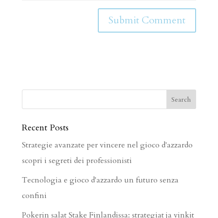
Recent Posts
Strategie avanzate per vincere nel gioco d'azzardo
scopri i segreti dei professionisti
Tecnologia e gioco d'azzardo un futuro senza
confini
Pokerin salat Stake Finlandissa: strategiat ja vinkit