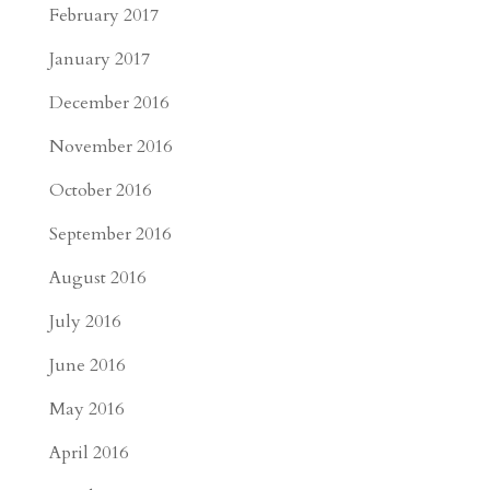
February 2017
January 2017
December 2016
November 2016
October 2016
September 2016
August 2016
July 2016
June 2016
May 2016
April 2016