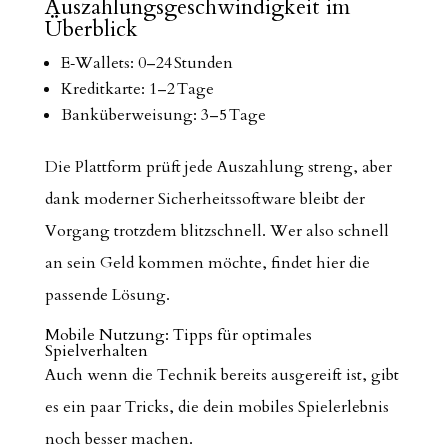
Auszahlungsgeschwindigkeit im
Überblick
E‑Wallets: 0–24 Stunden
Kreditkarte: 1–2 Tage
Banküberweisung: 3–5 Tage
Die Plattform prüft jede Auszahlung streng, aber
dank moderner Sicherheitssoftware bleibt der
Vorgang trotzdem blitzschnell. Wer also schnell
an sein Geld kommen möchte, findet hier die
passende Lösung.
Mobile Nutzung: Tipps für optimales
Spielverhalten
Auch wenn die Technik bereits ausgereift ist, gibt
es ein paar Tricks, die dein mobiles Spielerlebnis
noch besser machen.