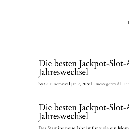
Die besten Jackpot‑Slo
Jahreswechsel
by
GuaUserWa5
|
Jan 7, 2026
|
Uncategorized
|
0 c
Die besten Jackpot‑Slo
Jahreswechsel
Der Start ins neue Jahr ist für viele ein M