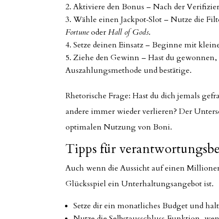
Aktiviere den Bonus – Nach der Verifiz
Wähle einen Jackpot‑Slot – Nutze die Filt
Fortune
oder
Hall of Gods
.
Setze deinen Einsatz – Beginne mit klein
Ziehe den Gewinn – Hast du gewonnen, 
Auszahlungsmethode und bestätige.
Rhetorische Frage: Hast du dich jemals ge
andere immer wieder verlieren? Der Untersc
optimalen Nutzung von Boni.
Tipps für verantwortungsbe
Auch wenn die Aussicht auf einen Millionen‑J
Glücksspiel ein Unterhaltungsangebot ist.
Setze dir ein monatliches Budget und halte
Nutze die Selbstausschluss‑Funktion, wenn