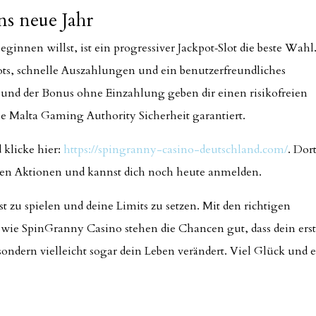
ins neue Jahr
nen willst, ist ein progressiver Jackpot‑Slot die beste Wahl
ts, schnelle Auszahlungen und ein benutzerfreundliches
 der Bonus ohne Einzahlung geben dir einen risikofreien
ie Malta Gaming Authority Sicherheit garantiert.
 klicke hier:
https://spingranny-casino-deutschland.com/
. Dor
llen Aktionen und kannst dich noch heute anmelden.
zu spielen und deine Limits zu setzen. Mit den richtigen
 wie SpinGranny Casino stehen die Chancen gut, dass dein erst
sondern vielleicht sogar dein Leben verändert. Viel Glück und 