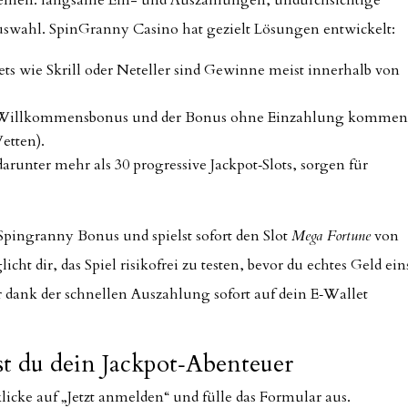
blemen: langsame Ein- und Auszahlungen, undurchsichtige
wahl. SpinGranny Casino hat gezielt Lösungen entwickelt:
ts wie Skrill oder Neteller sind Gewinne meist innerhalb von
 Willkommensbonus und der Bonus ohne Einzahlung kommen
etten).
 darunter mehr als 30 progressive Jackpot‑Slots, sorgen für
n Spingranny Bonus und spielst sofort den Slot
Mega Fortune
von
 dir, das Spiel risikofrei zu testen, bevor du echtes Geld eins
r dank der schnellen Auszahlung sofort auf dein E‑Wallet
test du dein Jackpot‑Abenteuer
 klicke auf „Jetzt anmelden“ und fülle das Formular aus.