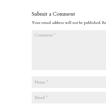
Submit a Comment
Your email address will not be published.
Re