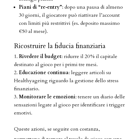
Piani di “re‑entry”
: dopo una pausa di almeno
30 giorni, il giocatore può riattivare l’account
con limiti più restrittivi (es. deposito massimo
€50 al mese).
Ricostruire la fiducia finanziaria
Rivedere il budget
: ridurre il 20 % il capitale
destinato al gioco per i primi tre mesi.
Educazione continua
: leggere articoli su
Healthyageing riguardo la gestione dello stress
finanziario.
Monitorare le emozioni
: tenere un diario delle
sensazioni legate al gioco per identificare i trigger
emotivi.
Queste azioni, se seguite con costanza,