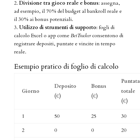
Divisione tra gioco reale e bonus
: assegna,
ad esempio, il 70 % del budget al bankroll reale e
il 30 % ai bonus potenziali.
Utilizzo di strumenti di supporto
: fogli di
calcolo Excel o app come
BetTracker
consentono di
registrare depositi, puntate e vincite in tempo
reale.
Esempio pratico di foglio di calcolo
Puntata
Deposito
Bonus
Giorno
totale
(€)
(€)
(€)
1
50
25
30
2
0
0
20