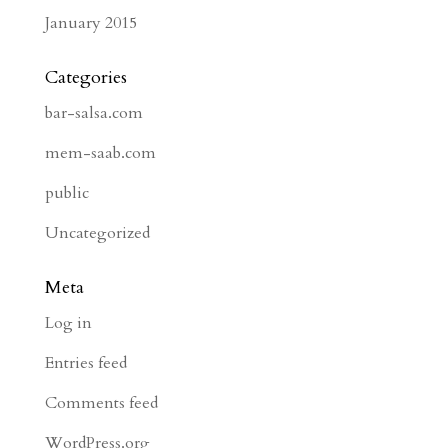
January 2015
Categories
bar-salsa.com
mem-saab.com
public
Uncategorized
Meta
Log in
Entries feed
Comments feed
WordPress.org