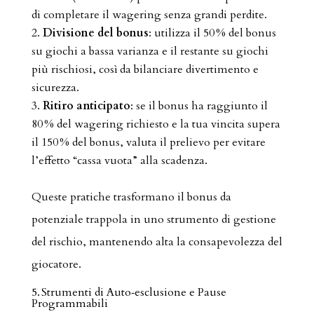
di completare il wagering senza grandi perdite.
Divisione del bonus
: utilizza il 50 % del bonus
su giochi a bassa varianza e il restante su giochi
più rischiosi, così da bilanciare divertimento e
sicurezza.
Ritiro anticipato
: se il bonus ha raggiunto il
80 % del wagering richiesto e la tua vincita supera
il 150 % del bonus, valuta il prelievo per evitare
l’effetto “cassa vuota” alla scadenza.
Queste pratiche trasformano il bonus da
potenziale trappola in uno strumento di gestione
del rischio, mantenendo alta la consapevolezza del
giocatore.
5. Strumenti di Auto‑esclusione e Pause
Programmabili