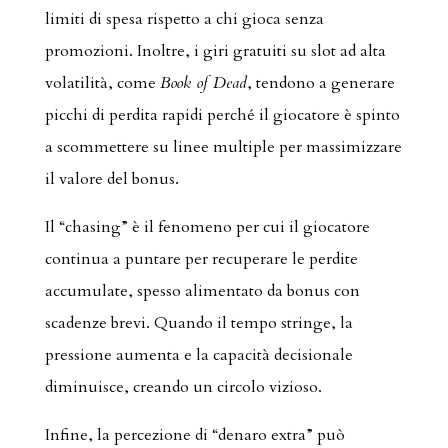
limiti di spesa rispetto a chi gioca senza
promozioni. Inoltre, i giri gratuiti su slot ad alta
volatilità, come
Book of Dead
, tendono a generare
picchi di perdita rapidi perché il giocatore è spinto
a scommettere su linee multiple per massimizzare
il valore del bonus.
Il “chasing” è il fenomeno per cui il giocatore
continua a puntare per recuperare le perdite
accumulate, spesso alimentato da bonus con
scadenze brevi. Quando il tempo stringe, la
pressione aumenta e la capacità decisionale
diminuisce, creando un circolo vizioso.
Infine, la percezione di “denaro extra” può