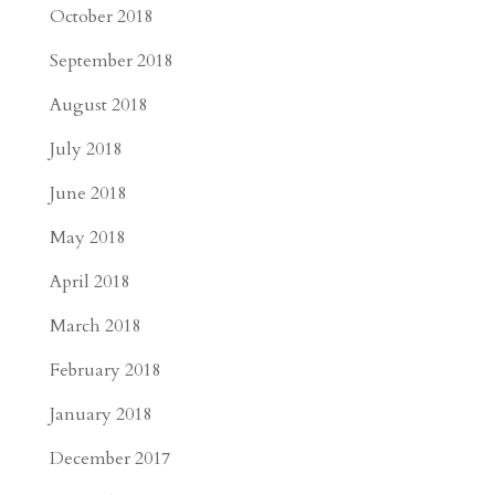
October 2018
September 2018
August 2018
July 2018
June 2018
May 2018
April 2018
March 2018
February 2018
January 2018
December 2017