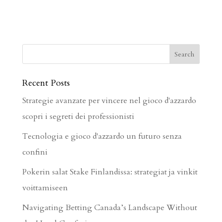
Recent Posts
Strategie avanzate per vincere nel gioco d'azzardo
scopri i segreti dei professionisti
Tecnologia e gioco d'azzardo un futuro senza
confini
Pokerin salat Stake Finlandissa: strategiat ja vinkit
voittamiseen
Navigating Betting Canada’s Landscape Without