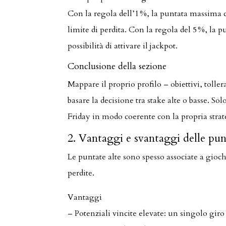
Con la regola dell’1 %, la puntata massima c
limite di perdita. Con la regola del 5 %, la
possibilità di attivare il jackpot.
Conclusione della sezione
Mappare il proprio profilo – obiettivi, tolle
basare la decisione tra stake alte o basse. So
Friday in modo coerente con la propria stra
2. Vantaggi e svantaggi delle punt
Le puntate alte sono spesso associate a gioc
perdite.
Vantaggi
– Potenziali vincite elevate: un singolo gir