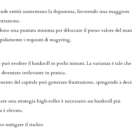
 grande entità aumentano la dopamina, favorendo una maggiore
ntrazione.
iedono una puntata minima per sbloccare il pieno valore del mat
apidamente i requisiti di wagering.
 può erodere il bankroll in pochi minuti. La varianza è tale che 
 diventare irrilevante in pratica.
rimento del capitale può generare frustrazione, spingendo a deci
enere una strategia high‑roller è necessario un bankroll più
a è elevato.
o mitigare il rischio