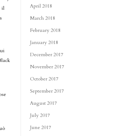
April 2018
 il
a
March 2018
February 2018
January 2018
cui
December 2017
Black
November 2017
October 2017
September 2017
ose
August 2017
July 2017
June 2017
può