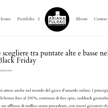
Home
Portfolio
About
Contac
scegliere tra puntate alte e basse ne
 Black Friday
omments
iù attese anche nel mondo del gioco d’azzardo online. I principa
ch bonus fino al 200 %, centinaia di free spin, cashback giornali
 è un afflusso di traffico senza precedenti, con nuovi giocatori ch