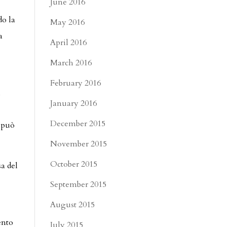
June 2016
do la
May 2016
a
April 2016
March 2016
February 2016
i
January 2016
December 2015
e può
November 2015
October 2015
sa del
September 2015
August 2015
ento
July 2015