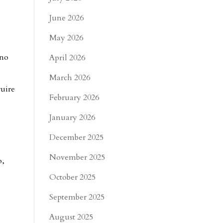
June 2026
May 2026
ano
April 2026
March 2026
ruire
February 2026
January 2026
December 2025
November 2025
o,
October 2025
September 2025
August 2025