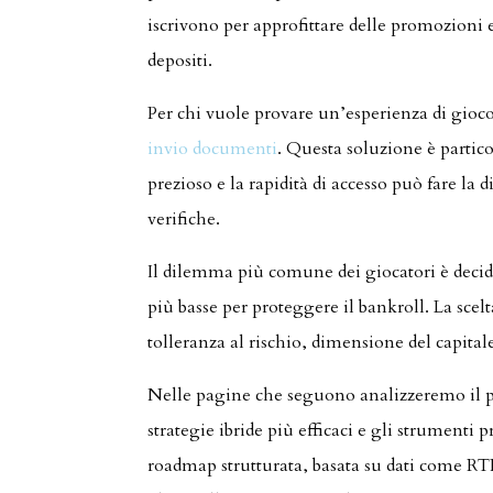
iscrivono per approfittare delle promozioni e
depositi.
Per chi vuole provare un’esperienza di gioco
invio documenti
. Questa soluzione è partic
prezioso e la rapidità di accesso può fare la d
verifiche.
Il dilemma più comune dei giocatori è decid
più basse per proteggere il bankroll. La sce
tolleranza al rischio, dimensione del capitale
Nelle pagine che seguono analizzeremo il prof
strategie ibride più efficaci e gli strumenti 
roadmap strutturata, basata su dati come RTP,