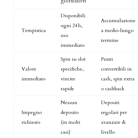
giornalieri
Disponibili
Accumulazione
ogni 24 h,
Tempistica
a medio‑lungo
uso
termine
immediato
Spin su slot
Punti
Valore
specifiche,
convertibili in
immediato
vincite
cash, spin extra
rapide
o cashback
Nessun
Depositi
Impegno
deposito
regolari per
richiesto
(in molti
avanzare di
casi)
livello