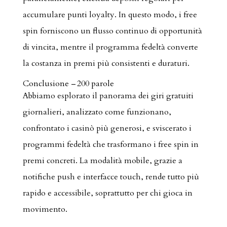
accumulare punti loyalty. In questo modo, i free
spin forniscono un flusso continuo di opportunità
di vincita, mentre il programma fedeltà converte
la costanza in premi più consistenti e duraturi.
Conclusione – 200 parole
Abbiamo esplorato il panorama dei giri gratuiti
giornalieri, analizzato come funzionano,
confrontato i casinò più generosi, e sviscerato i
programmi fedeltà che trasformano i free spin in
premi concreti. La modalità mobile, grazie a
notifiche push e interfacce touch, rende tutto più
rapido e accessibile, soprattutto per chi gioca in
movimento.