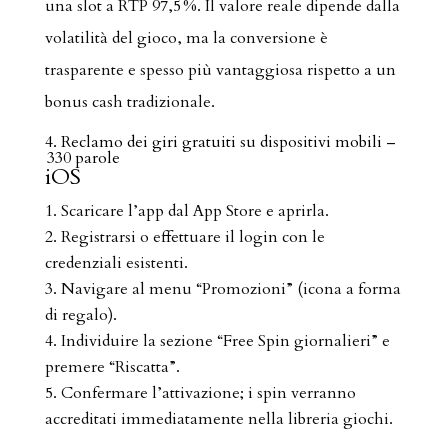
una slot a RTP 97,5 %. Il valore reale dipende dalla
volatilità del gioco, ma la conversione è
trasparente e spesso più vantaggiosa rispetto a un
bonus cash tradizionale.
4. Reclamo dei giri gratuiti su dispositivi mobili –
330 parole
iOS
Scaricare l’app dal App Store e aprirla.
Registrarsi o effettuare il login con le
credenziali esistenti.
Navigare al menu “Promozioni” (icona a forma
di regalo).
Individuire la sezione “Free Spin giornalieri” e
premere “Riscatta”.
Confermare l’attivazione; i spin verranno
accreditati immediatamente nella libreria giochi.