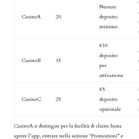
Nessun
CasinoA
20
deposito
minimo
€10
deposito
CasinoB
15
per
attivazione
€5
CasinoC
25
deposito
opzionale
CasinoA si distingue per la facilità di claim: basta
aprire l’app, entrare nella sezione “Promozioni” e