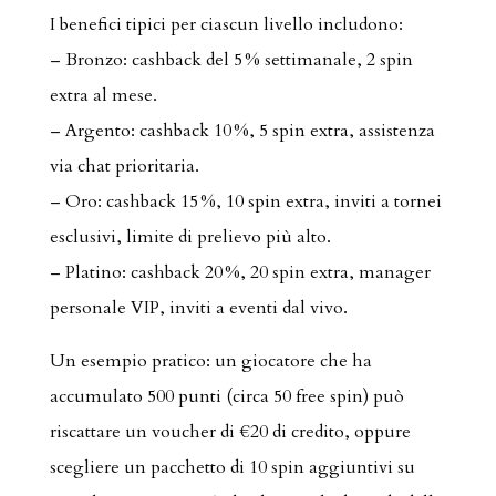
I benefici tipici per ciascun livello includono:
– Bronzo: cashback del 5 % settimanale, 2 spin
extra al mese.
– Argento: cashback 10 %, 5 spin extra, assistenza
via chat prioritaria.
– Oro: cashback 15 %, 10 spin extra, inviti a tornei
esclusivi, limite di prelievo più alto.
– Platino: cashback 20 %, 20 spin extra, manager
personale VIP, inviti a eventi dal vivo.
Un esempio pratico: un giocatore che ha
accumulato 500 punti (circa 50 free spin) può
riscattare un voucher di €20 di credito, oppure
scegliere un pacchetto di 10 spin aggiuntivi su