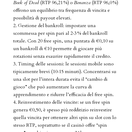
Book of Dead
(RTP 96,21 %) o
Bonanza
(RTP 96,0 %)
offrono un equilibrio tra frequenza di vincita e
possibilità di payout elevati.
Gestione del bankroll: impostare una
scommessa per spin pari al 2‑3 % del bankroll
totale. Con 20 free spin, una puntata di €0,10 su
un bankroll di €10 permette di giocare più
rotazioni senza esaurire rapidamente il credito.
Timing delle sessioni: le sessioni mobile sono
tipicamente brevi (10‑15 minuti). Concentrarsi su
una slot per l’intera durata evita il “cambio di
gioco” che può aumentare la curva di
apprendimento e ridurre l’efficacia del free spin.
Reinvestimento delle vincite: se un free spin
genera €0,50, è spesso più redditizio reinvestire
quella vincita per ottenere altri spin su slot con lo
stesso RTP, soprattutto se il casinò offre “spin