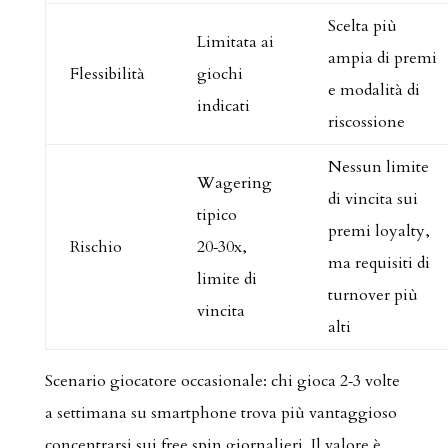
Scelta più
Limitata ai
ampia di premi
Flessibilità
giochi
e modalità di
indicati
riscossione
Nessun limite
Wagering
di vincita sui
tipico
premi loyalty,
Rischio
20‑30x,
ma requisiti di
limite di
turnover più
vincita
alti
Scenario giocatore occasionale: chi gioca 2‑3 volte
a settimana su smartphone trova più vantaggioso
concentrarsi sui free spin giornalieri. Il valore è