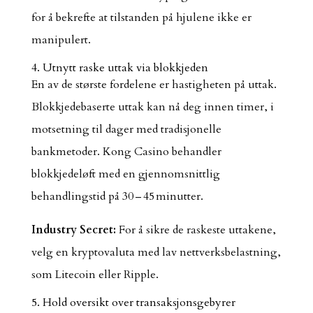
for å bekrefte at tilstanden på hjulene ikke er
manipulert.
4. Utnytt raske uttak via blokkjeden
En av de største fordelene er hastigheten på uttak.
Blokkjedebaserte uttak kan nå deg innen timer, i
motsetning til dager med tradisjonelle
bankmetoder. Kong Casino behandler
blokkjedeløft med en gjennomsnittlig
behandlingstid på 30 – 45 minutter.
Industry Secret:
For å sikre de raskeste uttakene,
velg en kryptovaluta med lav nettverksbelastning,
som Litecoin eller Ripple.
5. Hold oversikt over transaksjonsgebyrer