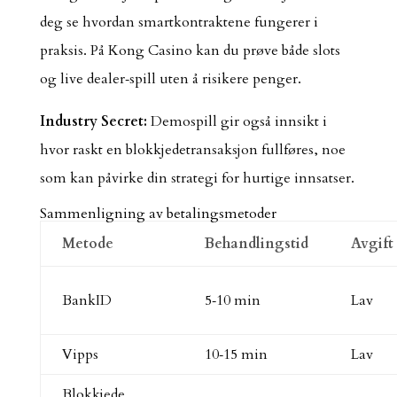
deg se hvordan smartkontraktene fungerer i
praksis. På Kong Casino kan du prøve både slots
og live dealer‑spill uten å risikere penger.
Industry Secret:
Demospill gir også innsikt i
hvor raskt en blokkjedetransaksjon fullføres, noe
som kan påvirke din strategi for hurtige innsatser.
Sammenligning av betalingsmetoder
Metode
Behandlingstid
Avgift
BankID
5‑10 min
Lav
Vipps
10‑15 min
Lav
Blokkjede