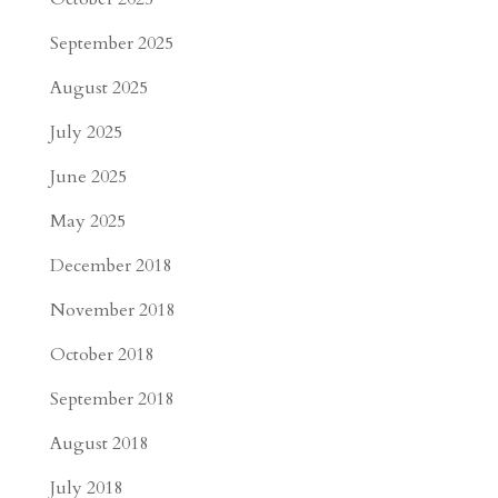
September 2025
August 2025
July 2025
June 2025
May 2025
December 2018
November 2018
October 2018
September 2018
August 2018
July 2018