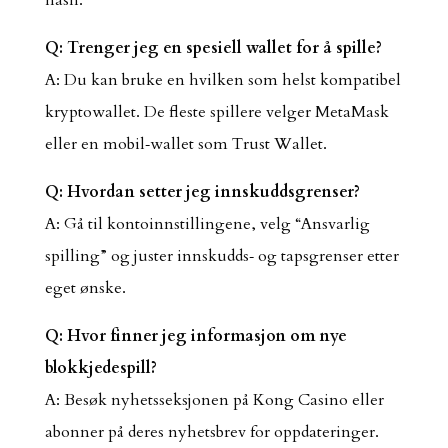
hash.
Q: Trenger jeg en spesiell wallet for å spille?
A: Du kan bruke en hvilken som helst kompatibel
kryptowallet. De fleste spillere velger MetaMask
eller en mobil‑wallet som Trust Wallet.
Q: Hvordan setter jeg innskuddsgrenser?
A: Gå til kontoinnstillingene, velg “Ansvarlig
spilling” og juster innskudds‑ og tapsgrenser etter
eget ønske.
Q: Hvor finner jeg informasjon om nye
blokkjedespill?
A: Besøk nyhetsseksjonen på Kong Casino eller
abonner på deres nyhetsbrev for oppdateringer.