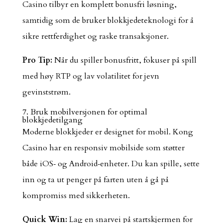
Casino tilbyr en komplett bonusfri løsning,
samtidig som de bruker blokkjedeteknologi for å
sikre rettferdighet og raske transaksjoner.
Pro Tip:
Når du spiller bonusfritt, fokuser på spill
med høy RTP og lav volatilitet for jevn
gevinststrøm.
7. Bruk mobilversjonen for optimal
blokkjedetilgang
Moderne blokkjeder er designet for mobil. Kong
Casino har en responsiv mobilside som støtter
både iOS‑ og Android‑enheter. Du kan spille, sette
inn og ta ut penger på farten uten å gå på
kompromiss med sikkerheten.
Quick Win:
Lag en snarvei på startskjermen for