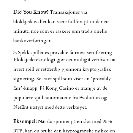
Did You Know?
Transaksjoner via
blokkjedewallet kan være fullført på under ett
minutt, noe som er raskere enn tradisjonelle
bankoverføringer.
3. Sjekk spillenes provable fairness‑sertifisering
Blokkjedeteknologi gjør det mulig å verifisere at
hvert spill er rettferdig gjennom kryptografisk
signering. Se etter spill som viser en “provably
fair”‑knapp. På Kong Casino er mange av de
populære spilleautomatene fra Evolution og
NetEnt utstyrt med dette verktøyet.
Eksempel:
Når du spinner på en slot med 96 %
RTP, kan du bruke den kryptografiske nøkkelen