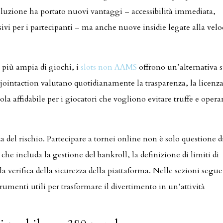
voluzione ha portato nuovi vantaggi – accessibilità immediata,
ivi per i partecipanti – ma anche nuove insidie legate alla velo
 più ampia di giochi, i
slots non AAMS
offrono un’alternativa s
jointaction valutano quotidianamente la trasparenza, la licenza
la affidabile per i giocatori che vogliono evitare truffe e opera
za del rischio. Partecipare a tornei online non è solo questione d
he includa la gestione del bankroll, la definizione di limiti di
la verifica della sicurezza della piattaforma. Nelle sezioni segue
trumenti utili per trasformare il divertimento in un’attività