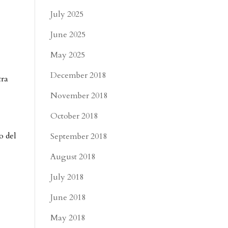
July 2025
June 2025
May 2025
December 2018
tra
November 2018
October 2018
o del
September 2018
August 2018
July 2018
June 2018
May 2018