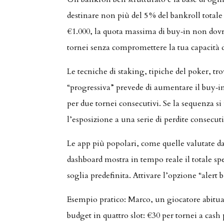
destinare non più del 5 % del bankroll totale
€1.000, la quota massima di buy‑in non dovr
tornei senza compromettere la tua capacità 
Le tecniche di staking, tipiche del poker, tr
“progressiva” prevede di aumentare il buy‑in
per due tornei consecutivi. Se la sequenza si
l’esposizione a una serie di perdite consecutiv
Le app più popolari, come quelle valutate 
dashboard mostra in tempo reale il totale spe
soglia predefinita. Attivare l’opzione “aler
Esempio pratico: Marco, un giocatore abituale
budget in quattro slot: €30 per tornei a cash 