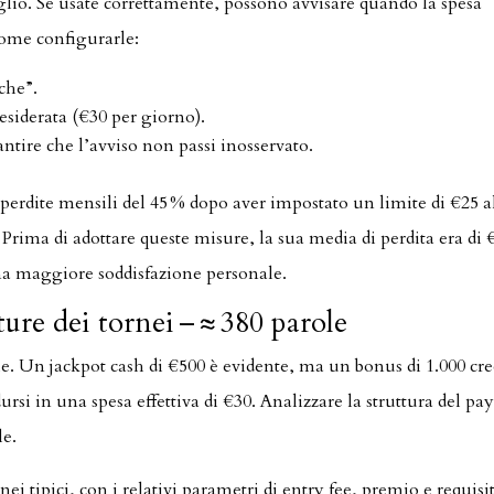
lio. Se usate correttamente, possono avvisare quando la spesa
come configurarle:
che”.
desiderata (€30 per giorno).
ntire che l’avviso non passi inosservato.
 perdite mensili del 45 % dopo aver impostato un limite di €25 a
 Prima di adottare queste misure, la sua media di perdita era di 
una maggiore soddisfazione personale.
tture dei tornei – ≈ 380 parole
le. Un jackpot cash di €500 è evidente, ma un bonus di 1.000 cre
rsi in una spesa effettiva di €30. Analizzare la struttura del pa
le.
ei tipici, con i relativi parametri di entry fee, premio e requisi