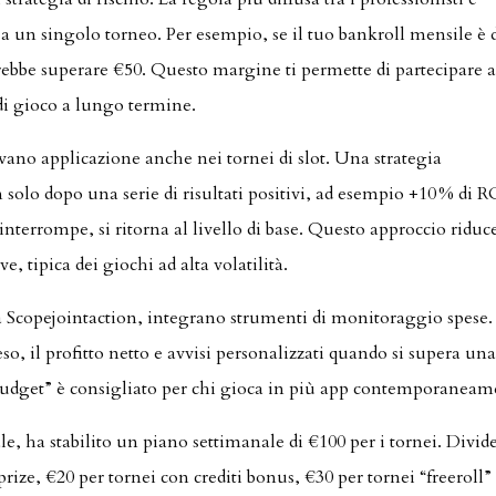
 a un singolo torneo. Per esempio, se il tuo bankroll mensile è 
ebbe superare €50. Questo margine ti permette di partecipare a
di gioco a lungo termine.
ovano applicazione anche nei tornei di slot. Una strategia
 solo dopo una serie di risultati positivi, ad esempio +10 % di R
 interrompe, si ritorna al livello di base. Questo approccio riduc
e, tipica dei giochi ad alta volatilità.
da Scopejointaction, integrano strumenti di monitoraggio spese
so, il profitto netto e avvisi personalizzati quando si supera un
t budget” è consigliato per chi gioca in più app contemporaneam
, ha stabilito un piano settimanale di €100 per i tornei. Divide
prize, €20 per tornei con crediti bonus, €30 per tornei “freeroll”