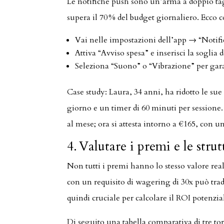
Le notifiche push sono un’arma a doppio tag
supera il 70 % del budget giornaliero. Ecco 
Vai nelle impostazioni dell’app → “Notifi
Attiva “Avviso spesa” e inserisci la soglia 
Seleziona “Suono” o “Vibrazione” per gara
Case study: Laura, 34 anni, ha ridotto le sue
giorno e un timer di 60 minuti per sessione.
al mese; ora si attesta intorno a €165, con 
4. Valutare i premi e le stru
Non tutti i premi hanno lo stesso valore rea
con un requisito di wagering di 30x può tradu
quindi cruciale per calcolare il ROI potenzia
Di seguito una tabella comparativa di tre torn