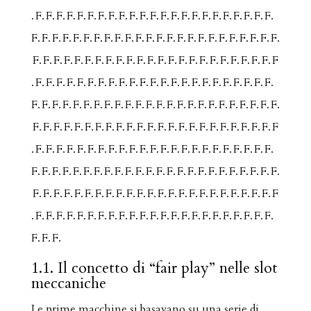
. F. F. F. F. F. F. F. F. F. F. F. F. F. F. F. F. F. F. F. F. F. F. F.
F. F. F. F. F. F. F. F. F. F. F. F. F. F. F. F. F. F. F. F. F. F. F. F.
F. F. F. F. F. F. F. F. F. F. F. F. F. F. F. F. F. F. F. F. F. F. F. F
. F. F. F. F. F. F. F. F. F. F. F. F. F. F. F. F. F. F. F. F. F. F. F.
F. F. F. F. F. F. F. F. F. F. F. F. F. F. F. F. F. F. F. F. F. F. F. F.
F. F. F. F. F. F. F. F. F. F. F. F. F. F. F. F. F. F. F. F. F. F. F. F
. F. F. F. F. F. F. F. F. F. F. F. F. F. F. F. F. F. F. F. F. F. F. F.
F. F. F. F. F. F. F. F. F. F. F. F. F. F. F. F. F. F. F. F. F. F. F. F.
F. F. F. F. F. F. F. F. F. F. F. F. F. F. F. F. F. F. F. F. F. F. F. F
. F. F. F. F. F. F. F. F. F. F. F. F. F. F. F. F. F. F. F. F. F. F. F.
F. F. F.
1.1. Il concetto di “fair play” nelle slot
meccaniche
Le prime macchine si basavano su una serie di