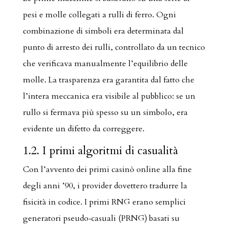
pesi e molle collegati a rulli di ferro. Ogni
combinazione di simboli era determinata dal
punto di arresto dei rulli, controllato da un tecnico
che verificava manualmente l’equilibrio delle
molle. La trasparenza era garantita dal fatto che
l’intera meccanica era visibile al pubblico: se un
rullo si fermava più spesso su un simbolo, era
evidente un difetto da correggere.
1.2. I primi algoritmi di casualità
Con l’avvento dei primi casinò online alla fine
degli anni ’90, i provider dovettero tradurre la
fisicità in codice. I primi RNG erano semplici
generatori pseudo‑casuali (PRNG) basati su