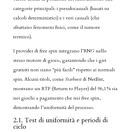
categorie principali: i pseudocasuali (basati su
calcoli deterministici) e i veri casuali (che
sfruttano fenomeni fisici, come il rumore
termico).
I provider di free spin integrano l’RNG nello
stesso motore di gioco, garantendo che i giri
gratuiti non siano “più facili” rispetto ai normali
spin. Alcuni titoli, come
Starburst
di NetEnt,
mostrano un RTP (Return to Player) del 96,1 % sia
nei giochi a pagamento che nei free spin,
dimostrando l’uniformità del processo.
2.1. Test di uniformità e periodi di
ciclo