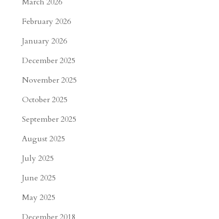
March 2026
February 2026
January 2026
December 2025
November 2025
October 2025
September 2025
August 2025
July 2025
June 2025
May 2025
December 2018