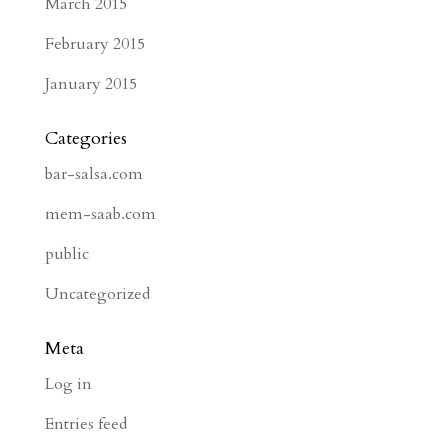
March 2015
February 2015
January 2015
Categories
bar-salsa.com
mem-saab.com
public
Uncategorized
Meta
Log in
Entries feed