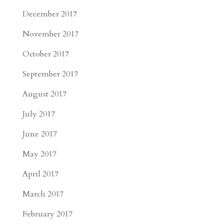
December 2017
November 2017
October 2017
September 2017
August 2017
July 2017
June 2017
May 2017
April 2017
March 2017
February 2017