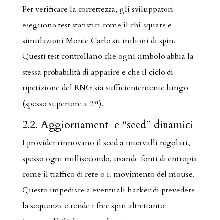
Per verificare la correttezza, gli sviluppatori
eseguono test statistici come il chi‑square e
simulazioni Monte Carlo su milioni di spin.
Questi test controllano che ogni simbolo abbia la
stessa probabilità di apparire e che il ciclo di
ripetizione del RNG sia sufficientemente lungo
(spesso superiore a 2³¹).
2.2. Aggiornamenti e “seed” dinamici
I provider rinnovano il seed a intervalli regolari,
spesso ogni millisecondo, usando fonti di entropia
come il traffico di rete o il movimento del mouse.
Questo impedisce a eventuali hacker di prevedere
la sequenza e rende i free spin altrettanto