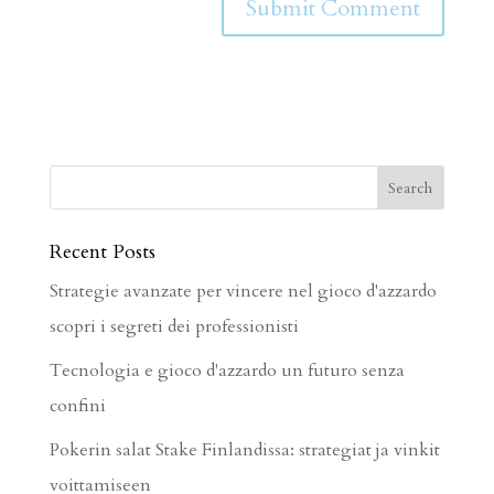
Recent Posts
Strategie avanzate per vincere nel gioco d'azzardo
scopri i segreti dei professionisti
Tecnologia e gioco d'azzardo un futuro senza
confini
Pokerin salat Stake Finlandissa: strategiat ja vinkit
voittamiseen