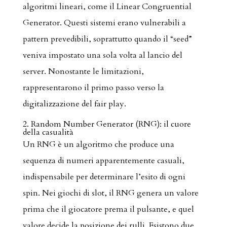
algoritmi lineari, come il Linear Congruential
Generator. Questi sistemi erano vulnerabili a
pattern prevedibili, soprattutto quando il “seed”
veniva impostato una sola volta al lancio del
server. Nonostante le limitazioni,
rappresentarono il primo passo verso la
digitalizzazione del fair play.
2. Random Number Generator (RNG): il cuore
della casualità
Un RNG è un algoritmo che produce una
sequenza di numeri apparentemente casuali,
indispensabile per determinare l’esito di ogni
spin. Nei giochi di slot, il RNG genera un valore
prima che il giocatore prema il pulsante, e quel
valore decide la posizione dei rulli. Esistono due