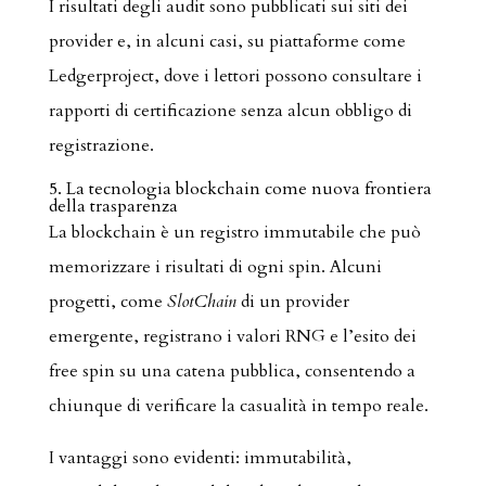
I risultati degli audit sono pubblicati sui siti dei
provider e, in alcuni casi, su piattaforme come
Ledgerproject, dove i lettori possono consultare i
rapporti di certificazione senza alcun obbligo di
registrazione.
5. La tecnologia blockchain come nuova frontiera
della trasparenza
La blockchain è un registro immutabile che può
memorizzare i risultati di ogni spin. Alcuni
progetti, come
SlotChain
di un provider
emergente, registrano i valori RNG e l’esito dei
free spin su una catena pubblica, consentendo a
chiunque di verificare la casualità in tempo reale.
I vantaggi sono evidenti: immutabilità,