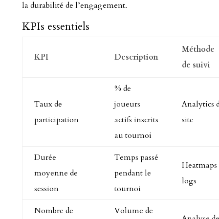
la durabilité de l’engagement.
KPIs essentiels
Méthode
KPI
Description
de suivi
% de
Taux de
joueurs
Analytics 
participation
actifs inscrits
site
au tournoi
Durée
Temps passé
Heatmaps
moyenne de
pendant le
logs
session
tournoi
Nombre de
Volume de
Analyse d