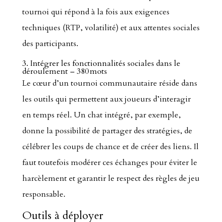
tournoi qui répond à la fois aux exigences
techniques (RTP, volatilité) et aux attentes sociales
des participants.
3. Intégrer les fonctionnalités sociales dans le
déroulement – 380 mots
Le cœur d’un tournoi communautaire réside dans
les outils qui permettent aux joueurs d’interagir
en temps réel. Un chat intégré, par exemple,
donne la possibilité de partager des stratégies, de
célébrer les coups de chance et de créer des liens. Il
faut toutefois modérer ces échanges pour éviter le
harcèlement et garantir le respect des règles de jeu
responsable.
Outils à déployer