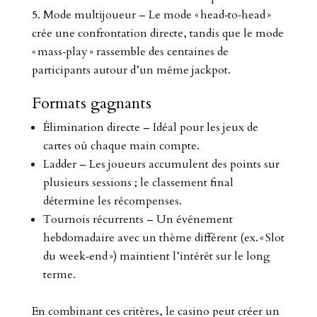
Mode multijoueur – Le mode « head‑to‑head »
crée une confrontation directe, tandis que le mode
« mass‑play » rassemble des centaines de
participants autour d’un même jackpot.
Formats gagnants
Élimination directe – Idéal pour les jeux de
cartes où chaque main compte.
Ladder – Les joueurs accumulent des points sur
plusieurs sessions ; le classement final
détermine les récompenses.
Tournois récurrents – Un événement
hebdomadaire avec un thème différent (ex. « Slot
du week‑end ») maintient l’intérêt sur le long
terme.
En combinant ces critères, le casino peut créer un