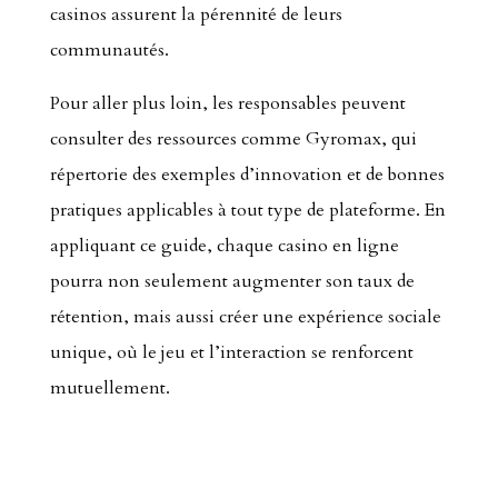
casinos assurent la pérennité de leurs
communautés.
Pour aller plus loin, les responsables peuvent
consulter des ressources comme Gyromax, qui
répertorie des exemples d’innovation et de bonnes
pratiques applicables à tout type de plateforme. En
appliquant ce guide, chaque casino en ligne
pourra non seulement augmenter son taux de
rétention, mais aussi créer une expérience sociale
unique, où le jeu et l’interaction se renforcent
mutuellement.