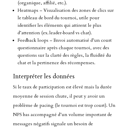
(organique, affilié, etc.).
Heatmaps – Visualisation des zones de clics sur
le tableau de bord du tournoi, utile pour
identifier les éléments qui attirent le plus
d’attention (ex. leader‑board vs chat).
Feedback loops – Envoi automatisé d’un court
questionnaire après chaque tournoi, avec des
questions sur la clarté des règles, la fluidité du
chat et la pertinence des récompenses.
Interpréter les données
Si le taux de participation est élevé mais la durée
moyenne de session chute, il peut y avoir un
problème de pacing (le tournoi est trop court). Un
NPS bas accompagné d’un volume important de
messages négatifs signale un besoin de