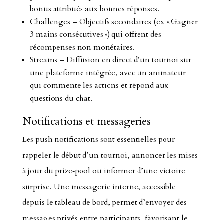
bonus attribués aux bonnes réponses.
Challenges – Objectifs secondaires (ex. « Gagner
3 mains consécutives ») qui offrent des
récompenses non monétaires.
Streams – Diffusion en direct d’un tournoi sur
une plateforme intégrée, avec un animateur
qui commente les actions et répond aux
questions du chat.
Notifications et messageries
Les push notifications sont essentielles pour
rappeler le début d’un tournoi, annoncer les mises
à jour du prize‑pool ou informer d’une victoire
surprise. Une messagerie interne, accessible
depuis le tableau de bord, permet d’envoyer des
messages privés entre participants, favorisant le