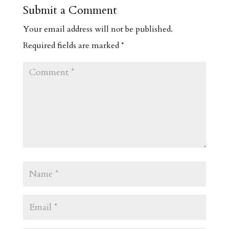
Submit a Comment
Your email address will not be published.
Required fields are marked
*