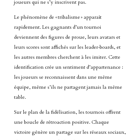
joueurs qui ne s’y inscrivent pas.
Le phénomène de « tribalisme » apparaît
rapidement. Les gagnants d’un tournoi
deviennent des figures de proue, leurs avatars et
leurs scores sont affichés sur les leader‑boards, et
les autres membres cherchent à les imiter. Cette
identification crée un sentiment d’appartenance :
les joueurs se reconnaissent dans une même
équipe, même s’ils ne partagent jamais la même
table.
Sur le plan de la fidélisation, les tournois offrent
une boucle de rétroaction positive. Chaque
victoire génère un partage sur les réseaux sociaux,