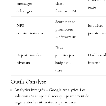
messages
chat,
texte
échangés
forums, DM
Score net de
NPS
Enquêtes
promoteur
communautaire
post‑tourn
– détracteur
% de
Répartition des
joueurs par
Dashboard
niveaux
badge ou
interne
titre
Outils d’analyse
Analytics intégrés – Google Analytics 4 ou
solutions SaaS spécialisées qui permettent de
segmenter les utilisateurs par source