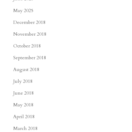
May 2025
December 2018
November 2018
October 2018
September 2018
August 2018
July 2018
June 2018
May 2018
April 2018
March 2018