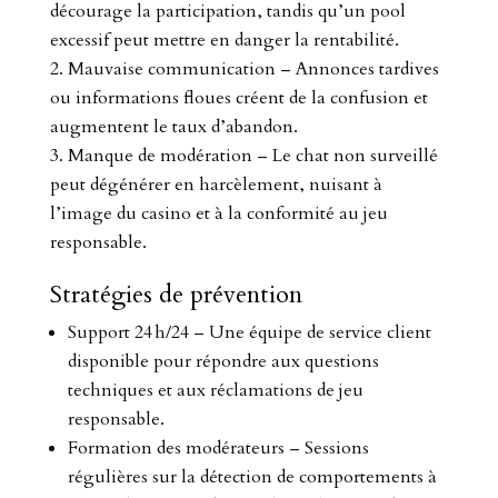
décourage la participation, tandis qu’un pool
excessif peut mettre en danger la rentabilité.
Mauvaise communication – Annonces tardives
ou informations floues créent de la confusion et
augmentent le taux d’abandon.
Manque de modération – Le chat non surveillé
peut dégénérer en harcèlement, nuisant à
l’image du casino et à la conformité au jeu
responsable.
Stratégies de prévention
Support 24 h/24 – Une équipe de service client
disponible pour répondre aux questions
techniques et aux réclamations de jeu
responsable.
Formation des modérateurs – Sessions
régulières sur la détection de comportements à