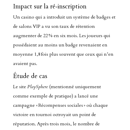
Impact sur la ré‑inscription
Un casino qui a introduit un système de badges et
de salons VIP a vu son taux de rétention
augmenter de 22 % en six mois. Les joueurs qui
possédaient au moins un badge revenaient en
moyenne 1,8 fois plus souvent que ceux qui n’en
avaient pas.
Étude de cas
Le site
PlaySphere
(mentionné uniquement
comme exemple de pratique) a lancé une
campagne « Récompenses sociales » où chaque
victoire en tournoi octroyait un point de
réputation. Après trois mois, le nombre de