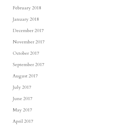
February 2018
January 2018
December 2017
November 2017
October 2017
September 2017
August 2017
July 2017
June 2017
May 2017
April 2017