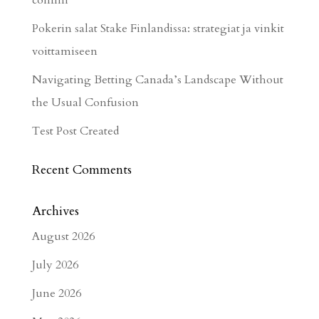
confini
Pokerin salat Stake Finlandissa: strategiat ja vinkit
voittamiseen
Navigating Betting Canada’s Landscape Without
the Usual Confusion
Test Post Created
Recent Comments
Archives
August 2026
July 2026
June 2026