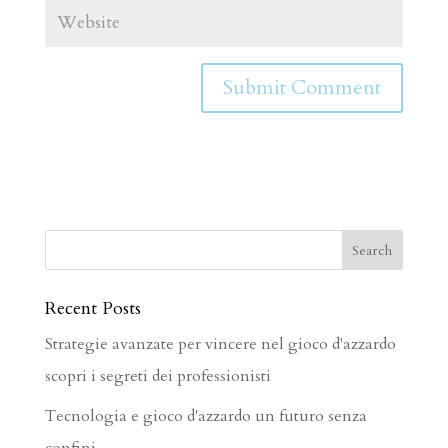
Recent Posts
Strategie avanzate per vincere nel gioco d'azzardo
scopri i segreti dei professionisti
Tecnologia e gioco d'azzardo un futuro senza