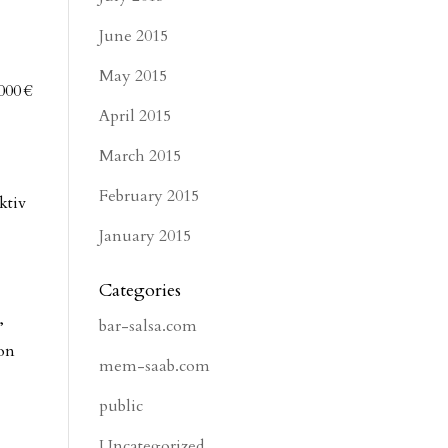
June 2015
May 2015
000 €
April 2015
March 2015
February 2015
ktiv
January 2015
Categories
,
bar-salsa.com
mon
mem-saab.com
public
Uncategorized