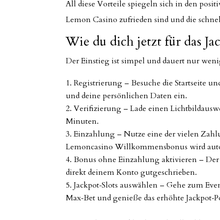
All diese Vorteile spiegeln sich in den posi
Lemon Casino zufrieden sind und die schne
Wie du dich jetzt für das J
Der Einstieg ist simpel und dauert nur wen
Registrierung – Besuche die Startseite und
und deine persönlichen Daten ein.
Verifizierung – Lade einen Lichtbildausw
Minuten.
Einzahlung – Nutze eine der vielen Zahl
Lemoncasino Willkommensbonus wird auto
Bonus ohne Einzahlung aktivieren – Der
direkt deinem Konto gutgeschrieben.
Jackpot‑Slots auswählen – Gehe zum Event
Max‑Bet und genieße das erhöhte Jackpot‑Po