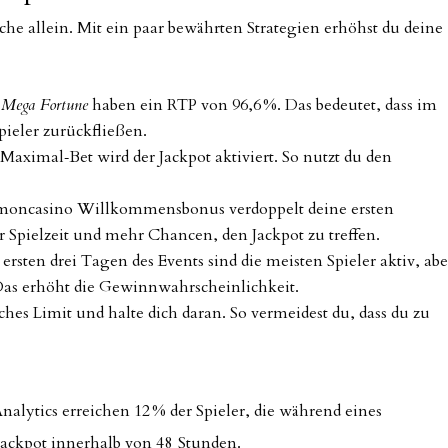
che allein. Mit ein paar bewährten Strategien erhöhst du deine
e
Mega Fortune
haben ein RTP von 96,6 %. Das bedeutet, dass im
pieler zurückfließen.
aximal‑Bet wird der Jackpot aktiviert. So nutzt du den
oncasino Willkommensbonus verdoppelt deine ersten
r Spielzeit und mehr Chancen, den Jackpot zu treffen.
ersten drei Tagen des Events sind die meisten Spieler aktiv, abe
 Das erhöht die Gewinnwahrscheinlichkeit.
ches Limit und halte dich daran. So vermeidest du, dass du zu
nalytics erreichen 12 % der Spieler, die während eines
Jackpot innerhalb von 48 Stunden.