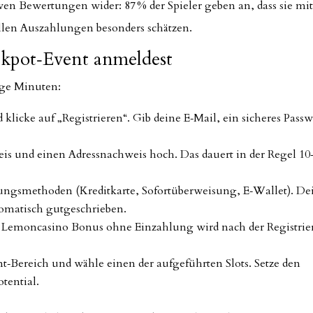
tiven Bewertungen wider: 87 % der Spieler geben an, dass sie mi
llen Auszahlungen besonders schätzen.
ackpot‑Event anmeldest
ige Minuten:
 klicke auf „Registrieren“. Gib deine E‑Mail, ein sicheres Passw
eis und einen Adressnachweis hoch. Das dauert in der Regel 10
ungsmethoden (Kreditkarte, Sofortüberweisung, E‑Wallet). De
matisch gutgeschrieben.
 Lemoncasino Bonus ohne Einzahlung wird nach der Registri
‑Bereich und wähle einen der aufgeführten Slots. Setze den
tential.