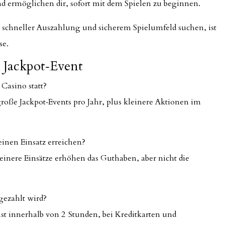
und ermöglichen dir, sofort mit dem Spielen zu beginnen.
s, schneller Auszahlung und sicherem Spielumfeld suchen, ist
se.
 Jackpot‑Event
Casino statt?
große Jackpot‑Events pro Jahr, plus kleinere Aktionen im
inen Einsatz erreichen?
leinere Einsätze erhöhen das Guthaben, aber nicht die
gezahlt wird?
ist innerhalb von 2 Stunden, bei Kreditkarten und