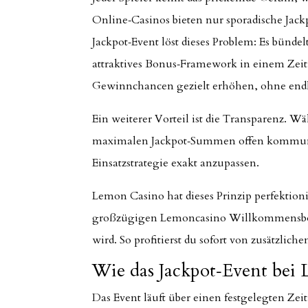
Online‑Casinos bieten nur sporadische Jackp
Jackpot‑Event löst dieses Problem: Es bün
attraktives Bonus‑Framework in einem Zeit
Gewinnchancen gezielt erhöhen, ohne endlo
Ein weiterer Vorteil ist die Transparenz. 
maximalen Jackpot‑Summen offen kommunizie
Einsatzstrategie exakt anzupassen.
Lemon Casino hat dieses Prinzip perfektioni
großzügigen Lemoncasino Willkommensbo
wird. So profitierst du sofort von zusätzli
Wie das Jackpot‑Event bei 
Das Event läuft über einen festgelegten Z