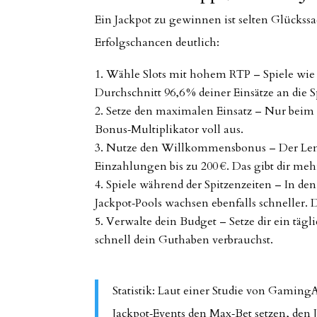
Ein Jackpot zu gewinnen ist selten Glückssa
Erfolgschancen deutlich:
Wähle Slots mit hohem RTP – Spiele wi
Durchschnitt 96,6 % deiner Einsätze an die S
Setze den maximalen Einsatz – Nur beim M
Bonus‑Multiplikator voll aus.
Nutze den Willkommensbonus – Der Lem
Einzahlungen bis zu 200 €. Das gibt dir meh
Spiele während der Spitzenzeiten – In den 
Jackpot‑Pools wachsen ebenfalls schneller.
Verwalte dein Budget – Setze dir ein tägli
schnell dein Guthaben verbrauchst.
Statistik: Laut einer Studie von GamingA
Jackpot‑Events den Max‑Bet setzen, den 