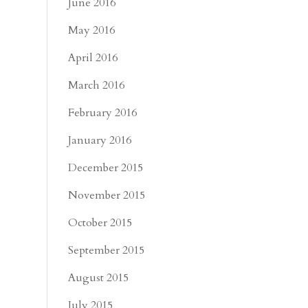
June 2016
May 2016
April 2016
March 2016
February 2016
January 2016
December 2015
November 2015
October 2015
September 2015
August 2015
July 2015