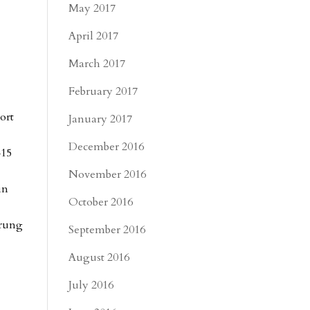
t
May 2017
April 2017
March 2017
February 2017
ort
January 2017
December 2016
‑15
November 2016
in
October 2016
erung
September 2016
August 2016
July 2016