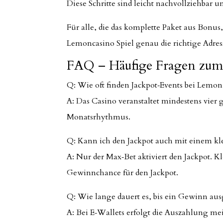
Diese Schritte sind leicht nachvollziehbar 
Für alle, die das komplette Paket aus Bonu
Lemoncasino Spiel genau die richtige Adres
FAQ – Häufige Fragen zum
Q: Wie oft finden Jackpot‑Events bei Lemon 
A: Das Casino veranstaltet mindestens vier 
Monatsrhythmus.
Q: Kann ich den Jackpot auch mit einem kle
A: Nur der Max‑Bet aktiviert den Jackpot. K
Gewinnchance für den Jackpot.
Q: Wie lange dauert es, bis ein Gewinn aus
A: Bei E‑Wallets erfolgt die Auszahlung me