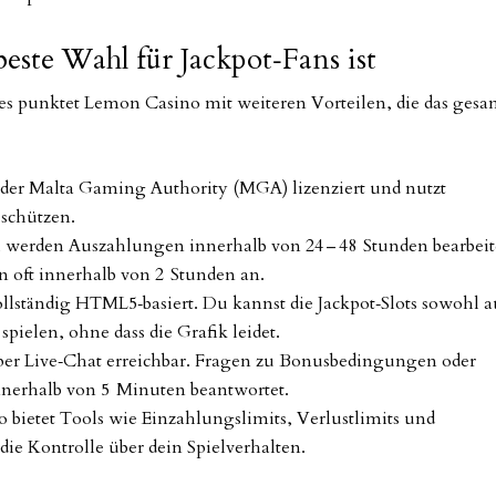
ste Wahl für Jackpot‑Fans ist
s punktet Lemon Casino mit weiteren Vorteilen, die das gesa
n der Malta Gaming Authority (MGA) lizenziert und nutzt
schützen.
 werden Auszahlungen innerhalb von 24 – 48 Stunden bearbeit
n oft innerhalb von 2 Stunden an.
ollständig HTML5‑basiert. Du kannst die Jackpot‑Slots sowohl a
ielen, ohne dass die Grafik leidet.
 per Live‑Chat erreichbar. Fragen zu Bonusbedingungen oder
nnerhalb von 5 Minuten beantwortet.
 bietet Tools wie Einzahlungslimits, Verlustlimits und
 die Kontrolle über dein Spielverhalten.