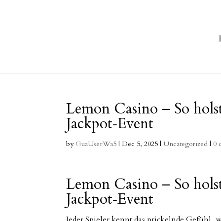
Lemon Casino – So hols
Jackpot‑Event
by
GuaUserWa5
|
Dec 5, 2025
|
Uncategorized
|
0 
Lemon Casino – So hols
Jackpot‑Event
Jeder Spieler kennt das prickelnde Gefühl, 