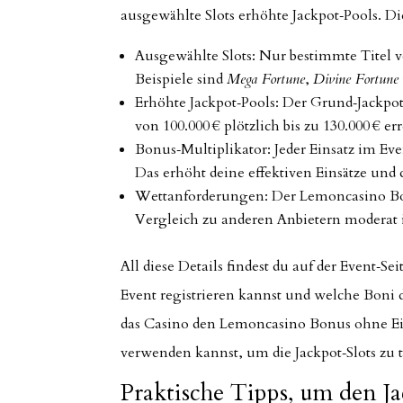
ausgewählte Slots erhöhte Jackpot‑Pools. D
Ausgewählte Slots: Nur bestimmte Titel
Beispiele sind
Mega Fortune
,
Divine Fortune
Erhöhte Jackpot‑Pools: Der Grund‑Jackpot 
von 100.000 € plötzlich bis zu 130.000 € e
Bonus‑Multiplikator: Jeder Einsatz im Ev
Das erhöht deine effektiven Einsätze und
Wettanforderungen: Der Lemoncasino Bo
Vergleich zu anderen Anbietern moderat i
All diese Details findest du auf der Event‑S
Event registrieren kannst und welche Boni du
das Casino den Lemoncasino Bonus ohne Ei
verwenden kannst, um die Jackpot‑Slots zu t
Praktische Tipps, um den J