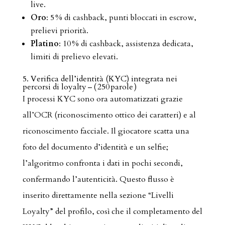
live.
Oro
: 5 % di cashback, punti bloccati in escrow,
prelievi priorità.
Platino
: 10 % di cashback, assistenza dedicata,
limiti di prelievo elevati.
5. Verifica dell’identità (KYC) integrata nei
percorsi di loyalty – ( 250 parole )
I processi KYC sono ora automatizzati grazie
all’OCR (riconoscimento ottico dei caratteri) e al
riconoscimento facciale. Il giocatore scatta una
foto del documento d’identità e un selfie;
l’algoritmo confronta i dati in pochi secondi,
confermando l’autenticità. Questo flusso è
inserito direttamente nella sezione “Livelli
Loyalty” del profilo, così che il completamento del