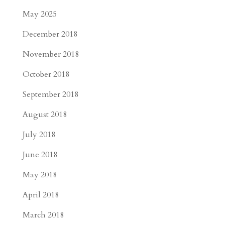
May 2025
December 2018
November 2018
October 2018
September 2018
August 2018
July 2018
June 2018
May 2018
April 2018
March 2018