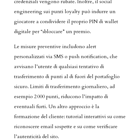
credenziali vengono rubate. Inoltre, il social
engineering sui punti loyalty può indurre un
giocatore a condividere il proprio PIN di wallet
digitale per “sbloccare” un premio.
Le misure preventive includono alert
personalizzati via SMS o push notification, che
avvisano l’utente di qualsiasi tentativo di
trasferimento di punti al di fuori del portafoglio
sicuro. Limiti di trasferimento giornaliero, ad
esempio 2 000 punti, riducono l’impatto di
eventuali furti. Un altro approccio è la
formazione del cliente: tutorial interattivi su come
riconoscere email sospette e su come verificare
l’autenticità del sito.