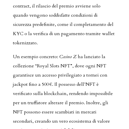
contract, il rilascio del premio avviene solo
quando vengono soddisfatte condizioni di
sicurezza predefinite, come il completamento del
KYC o la verifica di un pagamento tramite wallet
tokenizzato.
Un esempio concreto:
Casino Z
ha lanciato la
collezione “Royal Slots NFT”, dove ogni NFT
garantisce un accesso privilegiato a tornei con
jackpot fino a 500 €. Il possesso dell’NFT è
verificato sulla blockchain, rendendo impossibile
per un truffatore alterare il premio. Inoltre, gli
NFT possono essere scambiati in mercati
secondari, creando un vero ecosistema di valore