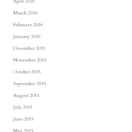
April 2016
March 2016
February 2016
January 2016
December 2015
November 2015
October 2015
September 2015
August 2015
July 2015
June 2015
May 2015