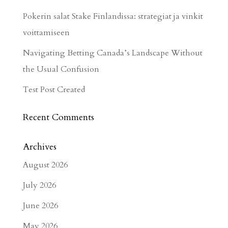
Pokerin salat Stake Finlandissa: strategiat ja vinkit
voittamiseen
Navigating Betting Canada’s Landscape Without
the Usual Confusion
Test Post Created
Recent Comments
Archives
August 2026
July 2026
June 2026
May 2026