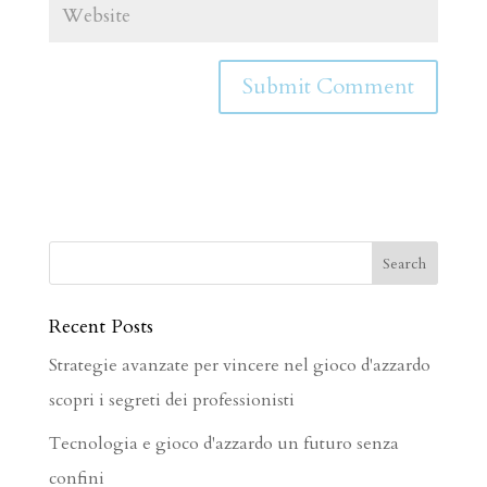
Recent Posts
Strategie avanzate per vincere nel gioco d'azzardo
scopri i segreti dei professionisti
Tecnologia e gioco d'azzardo un futuro senza
confini