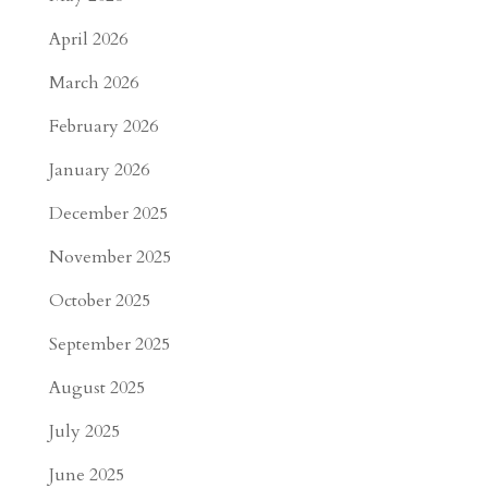
April 2026
March 2026
February 2026
January 2026
December 2025
November 2025
October 2025
September 2025
August 2025
July 2025
June 2025