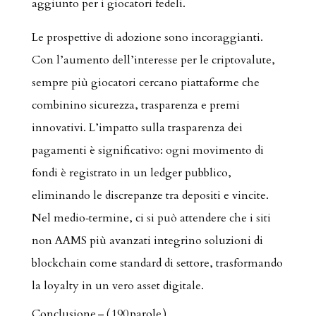
aggiunto per i giocatori fedeli.
Le prospettive di adozione sono incoraggianti.
Con l’aumento dell’interesse per le criptovalute,
sempre più giocatori cercano piattaforme che
combinino sicurezza, trasparenza e premi
innovativi. L’impatto sulla trasparenza dei
pagamenti è significativo: ogni movimento di
fondi è registrato in un ledger pubblico,
eliminando le discrepanze tra depositi e vincite.
Nel medio‑termine, ci si può attendere che i siti
non AAMS più avanzati integrino soluzioni di
blockchain come standard di settore, trasformando
la loyalty in un vero asset digitale.
Conclusione – ( 190 parole )