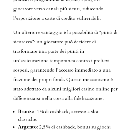
giocatore verso canali più sicuri, riducendo
l’esposizione a carte di credito vulnerabili.
Un ulteriore vantaggio è la possibilità di “punti di
sicurezza”: un giocatore può decidere di
trasformare una parte dei punti in
un’assicurazione temporanea contro i prelievi
sospesi, garantendo l’accesso immediato a una
frazione dei propri fondi. Questo meccanismo è
stato adottato da alcuni migliori casino online per
differenziarsi nella corsa alla fidelizzazione.
Bronzo
: 1 % di cashback, accesso a slot
classiche.
Argento
: 2,5 % di cashback, bonus su giochi