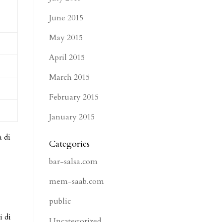
June 2015
May 2015
April 2015
March 2015
February 2015
January 2015
à di
Categories
bar-salsa.com
mem-saab.com
public
i di
Uncategorized