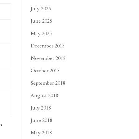
July 2025
June 2025
May 2025
December 2018
November 2018
October 2018
September 2018
August 2018
July 2018
June 2018
un
May 2018