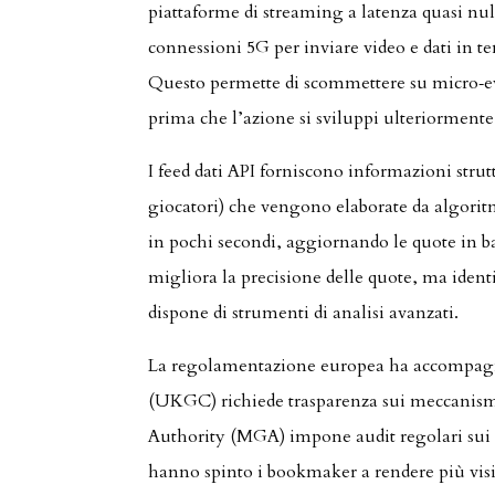
piattaforme di streaming a latenza quasi nul
connessioni 5G per inviare video e dati in te
Questo permette di scommettere su micro‑e
prima che l’azione si sviluppi ulteriormente
I feed dati API forniscono informazioni strutt
giocatori) che vengono elaborate da algorit
in pochi secondi, aggiornando le quote in bas
migliora la precisione delle quote, ma ident
dispone di strumenti di analisi avanzati.
La regolamentazione europea ha accompagn
(UKGC) richiede trasparenza sui meccanism
Authority (MGA) impone audit regolari sui 
hanno spinto i bookmaker a rendere più visib