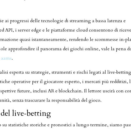
ie ai progressi delle tecnologie di streaming a bassa latenza e
 feed API, i server edge e le piattaforme cloud consentono di ricev
formazione quasi istantaneamente, rendendo le scommesse in‑pl
vuole approfondire il panorama dei giochi online, vale la pena d
n aams
.
lisi esperta su strategie, strumenti e rischi legati al live‑betting
che operative per il giocatore esperto, i mercati più redditizi, 
spettive future, inclusi AR e blockchain. Il lettore uscirà con co
nità, senza trascurare la responsabilità del gioco.
del live‑betting
u statistiche storiche e pronostici a lungo termine, siamo pass