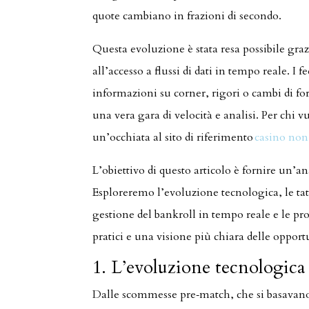
quote cambiano in frazioni di secondo.
Questa evoluzione è stata resa possibile graz
all’accesso a flussi di dati in tempo reale. I
informazioni su corner, rigori o cambi di 
una vera gara di velocità e analisi. Per chi 
un’occhiata al sito di riferimento
casino no
L’obiettivo di questo articolo è fornire un’ana
Esploreremo l’evoluzione tecnologica, le tatti
gestione del bankroll in tempo reale e le pro
pratici e una visione più chiara delle opportu
1. L’evoluzione tecnologica 
Dalle scommesse pre‑match, che si basavano s