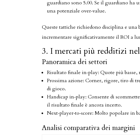
guardiano sono 5.00. Se il guardiano ha un
una potenziale over‑value.
Queste tattiche richiedono disciplina e una 
incrementare significativamente il ROI a l
3. I mercati più redditizi ne
Panoramica dei settori
Risultato finale in‑play: Quote più basse, 
Prossima azione: Corner, rigore, tiro di t
di gioco.
Handicap in‑play: Consente di scommette
il risultato finale è ancora incerto.
Next‑player‑to‑score: Molto popolare in ba
Analisi comparativa dei margini