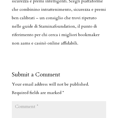
sicurezza e premi intelligenti. Scegli piattaforme
che combinino intrattenimento, sicurezza e premi
ben calibrati – un consiglio che trovi ripetuto
nelle guide di Staminafoundation, il punto di
riferimento per chi cerca i migliori bookmaker
non aams e casinò online affidabili.
Submit a Comment
Your email address will not be published.
Required fields are marked
*