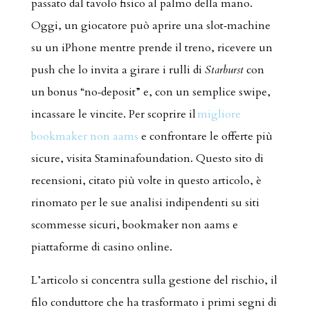
passato dal tavolo fisico al palmo della mano.
Oggi, un giocatore può aprire una slot‑machine
su un iPhone mentre prende il treno, ricevere un
push che lo invita a girare i rulli di
Starburst
con
un bonus “no‑deposit” e, con un semplice swipe,
incassare le vincite. Per scoprire il
migliore
bookmaker non aams
e confrontare le offerte più
sicure, visita Staminafoundation. Questo sito di
recensioni, citato più volte in questo articolo, è
rinomato per le sue analisi indipendenti su siti
scommesse sicuri, bookmaker non aams e
piattaforme di casino online.
L’articolo si concentra sulla gestione del rischio, il
filo conduttore che ha trasformato i primi segni di