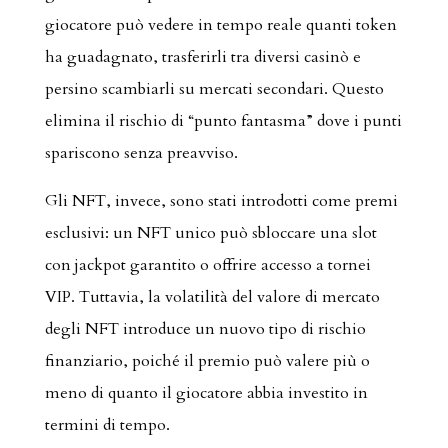
giocatore può vedere in tempo reale quanti token
ha guadagnato, trasferirli tra diversi casinò e
persino scambiarli su mercati secondari. Questo
elimina il rischio di “punto fantasma” dove i punti
spariscono senza preavviso.
Gli NFT, invece, sono stati introdotti come premi
esclusivi: un NFT unico può sbloccare una slot
con jackpot garantito o offrire accesso a tornei
VIP. Tuttavia, la volatilità del valore di mercato
degli NFT introduce un nuovo tipo di rischio
finanziario, poiché il premio può valere più o
meno di quanto il giocatore abbia investito in
termini di tempo.