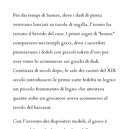
Fin dai tempi di Sumer, dove i dadi di pietra
venivano lanciati su tavole di argilla, l’uomo ha
cercato il brivido del caso. I primi segni di “bonus”
comparvero nei templi greci, dove i sacerdoti
premiavano i fedeli con piccoli token d’oro per
aver vinto le scommesse sui giochi di dadi.
Centinaia di secoli dopo, le sale dei casinò del XIX
secolo introdussero le prime carte fedeltà in legno:
un piccolo frammento di legno che attestava
quante volte un giocatore aveva scommesso al
tavolo del baccarat.
Con l’avvento dei dispositivi mobili, il gioco è