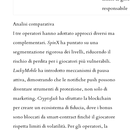
responsabile
Analisi comparativa
I tre operatori hanno adottato approcci diversi ma
complementari.
SpinX
ha puntato su una
segmentazione rigorosa dei livelli, riducendo il
rischio di perdita per i giocatori più vulnerabili.
LuckyMobile
ha introdotto meccanismi di pausa
attiva, dimostrando che le notifiche push possono
diventare strumenti di protezione, non solo di
marketing.
CryptoJack
ha sfruttato la blockchain
per creare un ecosistema di fiducia, dove i bonus
sono bloccati da smart‑contract finché il giocatore
rispetta limiti di volatilità. Per gli operatori, la