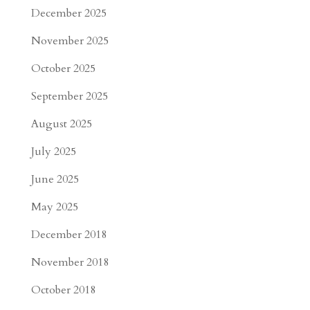
December 2025
November 2025
October 2025
September 2025
August 2025
July 2025
June 2025
May 2025
December 2018
November 2018
October 2018