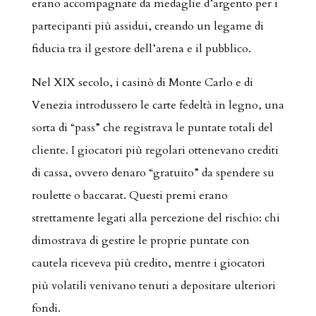
erano accompagnate da medaglie d’argento per i
partecipanti più assidui, creando un legame di
fiducia tra il gestore dell’arena e il pubblico.
Nel XIX secolo, i casinò di Monte Carlo e di
Venezia introdussero le carte fedeltà in legno, una
sorta di “pass” che registrava le puntate totali del
cliente. I giocatori più regolari ottenevano crediti
di cassa, ovvero denaro “gratuito” da spendere su
roulette o baccarat. Questi premi erano
strettamente legati alla percezione del rischio: chi
dimostrava di gestire le proprie puntate con
cautela riceveva più credito, mentre i giocatori
più volatili venivano tenuti a depositare ulteriori
fondi.