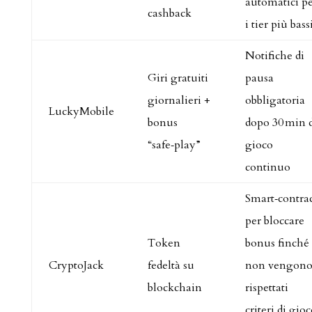
automatici p
cashback
i tier più bass
Notifiche di
Giri gratuiti
pausa
giornalieri +
obbligatoria
LuckyMobile
bonus
dopo 30 min 
“safe‑play”
gioco
continuo
Smart‑contra
per bloccare
Token
bonus finché
CryptoJack
fedeltà su
non vengon
blockchain
rispettati
criteri di gio