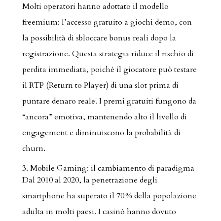
Molti operatori hanno adottato il modello
freemium: l’accesso gratuito a giochi demo, con
la possibilità di sbloccare bonus reali dopo la
registrazione. Questa strategia riduce il rischio di
perdita immediata, poiché il giocatore può testare
il RTP (Return to Player) di una slot prima di
puntare denaro reale. I premi gratuiti fungono da
“ancora” emotiva, mantenendo alto il livello di
engagement e diminuiscono la probabilità di
churn.
3. Mobile Gaming: il cambiamento di paradigma
Dal 2010 al 2020, la penetrazione degli
smartphone ha superato il 70 % della popolazione
adulta in molti paesi. I casinò hanno dovuto