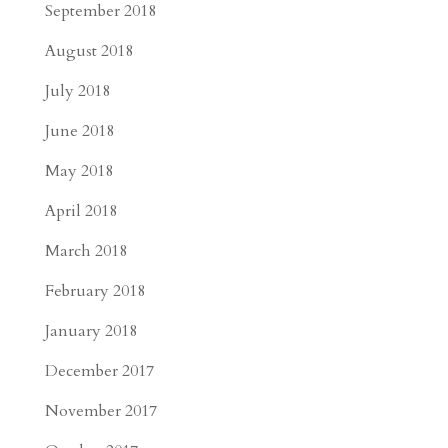
September 2018
August 2018
July 2018
June 2018
May 2018
April 2018
March 2018
February 2018
January 2018
December 2017
November 2017