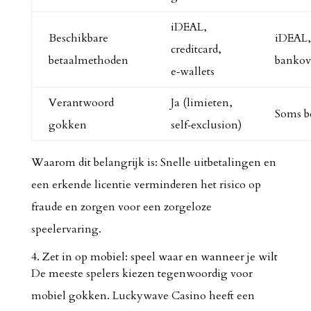
iDEAL,
Beschikbare
iDEAL, 
creditcard,
betaalmethoden
bankov
e‑wallets
Verantwoord
Ja (limieten,
Soms b
gokken
self‑exclusion)
Waarom dit belangrijk is: Snelle uitbetalingen en
een erkende licentie verminderen het risico op
fraude en zorgen voor een zorgeloze
speelervaring.
4. Zet in op mobiel: speel waar en wanneer je wilt
De meeste spelers kiezen tegenwoordig voor
mobiel gokken. Luckywave Casino heeft een