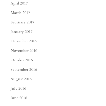
April 2017
March 2017
February 2017
January 2017
December 2016
November 2016
October 2016
September 2016
August 2016
July 2016
June 2016