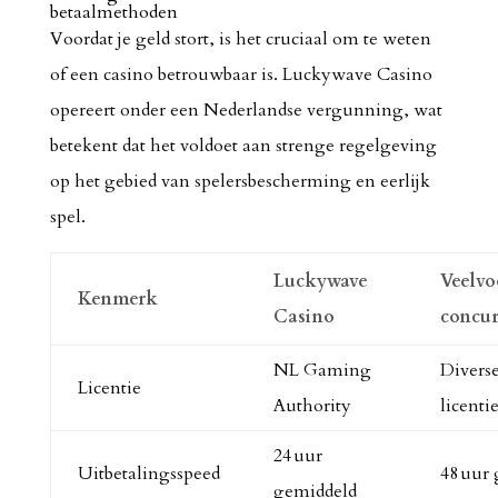
betaalmethoden
Voordat je geld stort, is het cruciaal om te weten
of een casino betrouwbaar is. Luckywave Casino
opereert onder een Nederlandse vergunning, wat
betekent dat het voldoet aan strenge regelgeving
op het gebied van spelersbescherming en eerlijk
spel.
Luckywave
Veelv
Kenmerk
Casino
concur
NL Gaming
Divers
Licentie
Authority
licenti
24 uur
Uitbetalingsspeed
48 uur
gemiddeld