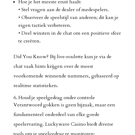
Hoe je het meeste eruit haalt:
• Stel vragen aan de dealer of medespelers.
• Observeer de speelstijl van anderen; dit kan je
eigen tactiek verbeteren.
• Deel winsten in de chat om een positieve sfeer
te creëren.
Did You Know? Bij live‑roulette kun je via de
chat vaak hints krijgen over de meest
voorkomende winnende nummers, gebaseerd op
realtime statistieken.
6. Houd je speelgedrag onder controle
Verantwoord gokken is geen bijzaak, maar een
fundamenteel onderdeel van elke goede
speelervaring. Luckywave Casino biedt diverse
tools om je speelgedrag te monitoren: