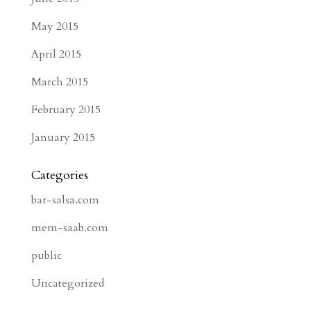
May 2015
April 2015
March 2015
February 2015
January 2015
Categories
bar-salsa.com
mem-saab.com
public
Uncategorized