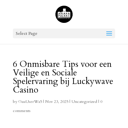
Select Page
6 Onmisbare Tips voor een
Veilige en Sociale
Spelervaring bij Luckywave
Casino
by
GuaUserWa5
|
Nov 23, 2025
|
Uncategorized
|
0
comments