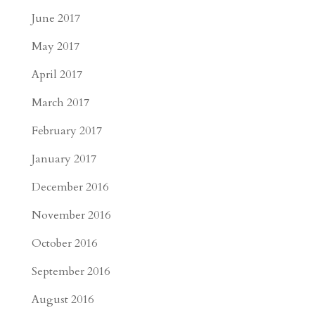
June 2017
May 2017
April 2017
March 2017
February 2017
January 2017
December 2016
November 2016
October 2016
September 2016
August 2016