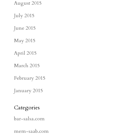
August 2015
July 2015
June 2015
May 2015
April 2015
March 2015
February 2015
January 2015
Categories
bar-salsa.com
mem-saab.com