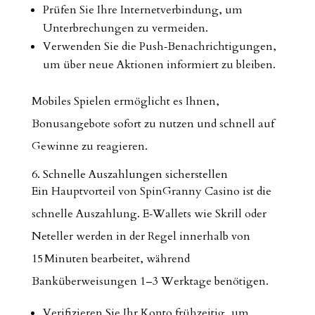
Prüfen Sie Ihre Internetverbindung, um
Unterbrechungen zu vermeiden.
Verwenden Sie die Push‑Benachrichtigungen,
um über neue Aktionen informiert zu bleiben.
Mobiles Spielen ermöglicht es Ihnen,
Bonusangebote sofort zu nutzen und schnell auf
Gewinne zu reagieren.
6. Schnelle Auszahlungen sicherstellen
Ein Hauptvorteil von SpinGranny Casino ist die
schnelle Auszahlung. E‑Wallets wie Skrill oder
Neteller werden in der Regel innerhalb von
15 Minuten bearbeitet, während
Banküberweisungen 1–3 Werktage benötigen.
Verifizieren Sie Ihr Konto frühzeitig, um