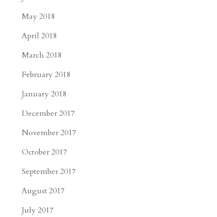
May 2018
April 2018
March 2018
February 2018
January 2018
December 2017
November 2017
October 2017
September 2017
August 2017
July 2017