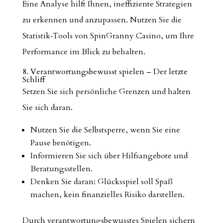
Eine Analyse hilft Ihnen, ineffiziente Strategien
zu erkennen und anzupassen. Nutzen Sie die
Statistik‑Tools von SpinGranny Casino, um Ihre
Performance im Blick zu behalten.
8. Verantwortungsbewusst spielen – Der letzte
Schliff
Setzen Sie sich persönliche Grenzen und halten
Sie sich daran.
Nutzen Sie die Selbstsperre, wenn Sie eine
Pause benötigen.
Informieren Sie sich über Hilfsangebote und
Beratungsstellen.
Denken Sie daran: Glücksspiel soll Spaß
machen, kein finanzielles Risiko darstellen.
Durch verantwortungsbewusstes Spielen sichern