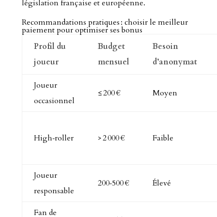
législation française et européenne.
Recommandations pratiques : choisir le meilleur
paiement pour optimiser ses bonus
Profil du
Budget
Besoin
joueur
mensuel
d’anonymat
Joueur
≤ 200 €
Moyen
occasionnel
High‑roller
> 2 000 €
Faible
Joueur
200‑500 €
Élevé
responsable
Fan de