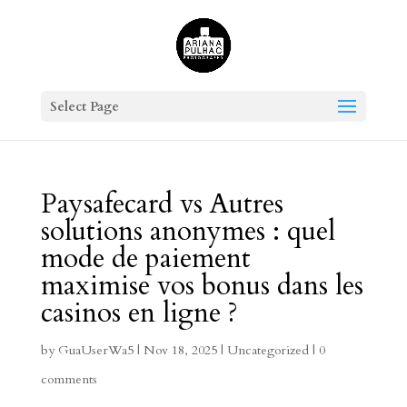
Select Page
Paysafecard vs Autres
solutions anonymes : quel
mode de paiement
maximise vos bonus dans les
casinos en ligne ?
by
GuaUserWa5
|
Nov 18, 2025
|
Uncategorized
|
0
comments