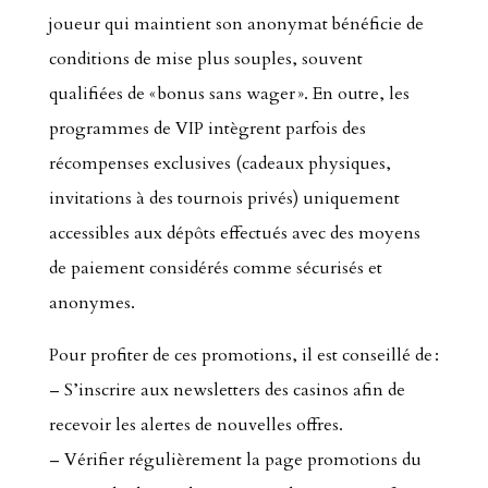
joueur qui maintient son anonymat bénéficie de
conditions de mise plus souples, souvent
qualifiées de « bonus sans wager ». En outre, les
programmes de VIP intègrent parfois des
récompenses exclusives (cadeaux physiques,
invitations à des tournois privés) uniquement
accessibles aux dépôts effectués avec des moyens
de paiement considérés comme sécurisés et
anonymes.
Pour profiter de ces promotions, il est conseillé de :
– S’inscrire aux newsletters des casinos afin de
recevoir les alertes de nouvelles offres.
– Vérifier régulièrement la page promotions du