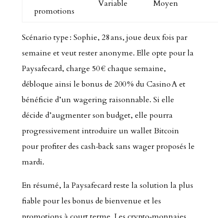
Variable
Moyen
promotions
Scénario type : Sophie, 28 ans, joue deux fois par
semaine et veut rester anonyme. Elle opte pour la
Paysafecard, charge 50 € chaque semaine,
débloque ainsi le bonus de 200 % du Casino A et
bénéficie d’un wagering raisonnable. Si elle
décide d’augmenter son budget, elle pourra
progressivement introduire un wallet Bitcoin
pour profiter des cash‑back sans wager proposés le
mardi.
En résumé, la Paysafecard reste la solution la plus
fiable pour les bonus de bienvenue et les
promotions à court terme. Les crypto‑monnaies