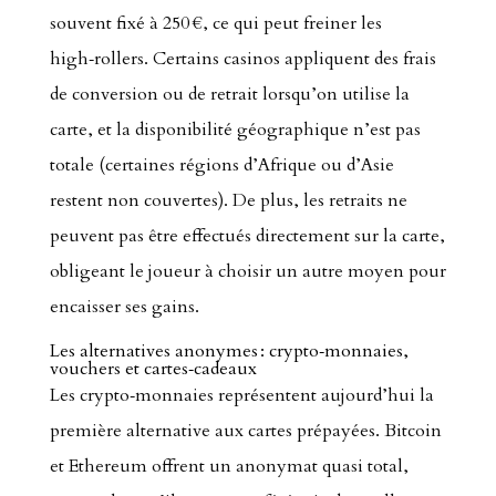
souvent fixé à 250 €, ce qui peut freiner les
high‑rollers. Certains casinos appliquent des frais
de conversion ou de retrait lorsqu’on utilise la
carte, et la disponibilité géographique n’est pas
totale (certaines régions d’Afrique ou d’Asie
restent non couvertes). De plus, les retraits ne
peuvent pas être effectués directement sur la carte,
obligeant le joueur à choisir un autre moyen pour
encaisser ses gains.
Les alternatives anonymes : crypto‑monnaies,
vouchers et cartes‑cadeaux
Les crypto‑monnaies représentent aujourd’hui la
première alternative aux cartes prépayées. Bitcoin
et Ethereum offrent un anonymat quasi total,