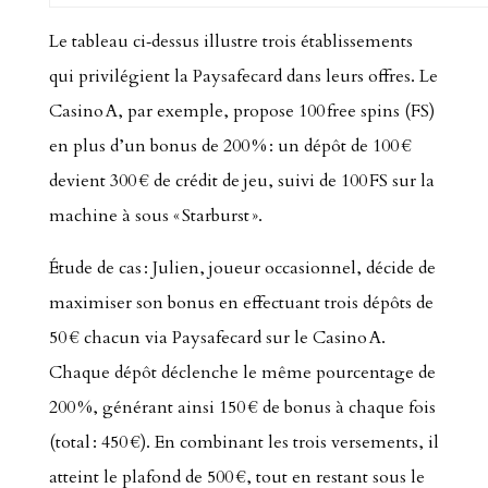
Le tableau ci‑dessus illustre trois établissements
qui privilégient la Paysafecard dans leurs offres. Le
Casino A, par exemple, propose 100 free spins (FS)
en plus d’un bonus de 200 % : un dépôt de 100 €
devient 300 € de crédit de jeu, suivi de 100 FS sur la
machine à sous « Starburst ».
Étude de cas : Julien, joueur occasionnel, décide de
maximiser son bonus en effectuant trois dépôts de
50 € chacun via Paysafecard sur le Casino A.
Chaque dépôt déclenche le même pourcentage de
200 %, générant ainsi 150 € de bonus à chaque fois
(total : 450 €). En combinant les trois versements, il
atteint le plafond de 500 €, tout en restant sous le