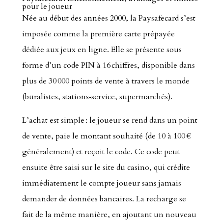
pour le joueur
Née au début des années 2000, la Paysafecard s’est
imposée comme la première carte prépayée
dédiée aux jeux en ligne. Elle se présente sous
forme d’un code PIN à 16 chiffres, disponible dans
plus de 30 000 points de vente à travers le monde
(buralistes, stations‑service, supermarchés).
L’achat est simple : le joueur se rend dans un point
de vente, paie le montant souhaité (de 10 à 100 €
généralement) et reçoit le code. Ce code peut
ensuite être saisi sur le site du casino, qui crédite
immédiatement le compte joueur sans jamais
demander de données bancaires. La recharge se
fait de la même manière, en ajoutant un nouveau