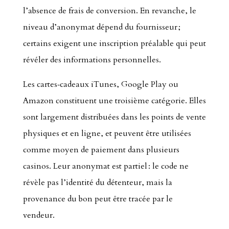
l’absence de frais de conversion. En revanche, le
niveau d’anonymat dépend du fournisseur ;
certains exigent une inscription préalable qui peut
révéler des informations personnelles.
Les cartes‑cadeaux iTunes, Google Play ou
Amazon constituent une troisième catégorie. Elles
sont largement distribuées dans les points de vente
physiques et en ligne, et peuvent être utilisées
comme moyen de paiement dans plusieurs
casinos. Leur anonymat est partiel : le code ne
révèle pas l’identité du détenteur, mais la
provenance du bon peut être tracée par le
vendeur.