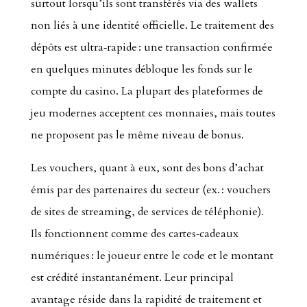
surtout lorsqu’ils sont transférés via des wallets
non liés à une identité officielle. Le traitement des
dépôts est ultra‑rapide : une transaction confirmée
en quelques minutes débloque les fonds sur le
compte du casino. La plupart des plateformes de
jeu modernes acceptent ces monnaies, mais toutes
ne proposent pas le même niveau de bonus.
Les vouchers, quant à eux, sont des bons d’achat
émis par des partenaires du secteur (ex. : vouchers
de sites de streaming, de services de téléphonie).
Ils fonctionnent comme des cartes‑cadeaux
numériques : le joueur entre le code et le montant
est crédité instantanément. Leur principal
avantage réside dans la rapidité de traitement et