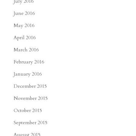
July 2016
June 2016
May 2016
April 2016
March 2016
February 2016
January 2016
December 2015
November 2015
October 2015
September 2015
August 2015