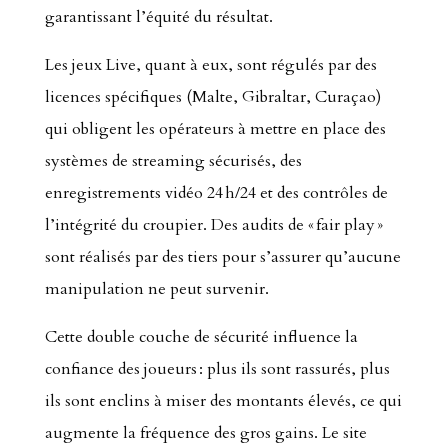
garantissant l’équité du résultat.
Les jeux Live, quant à eux, sont régulés par des
licences spécifiques (Malte, Gibraltar, Curaçao)
qui obligent les opérateurs à mettre en place des
systèmes de streaming sécurisés, des
enregistrements vidéo 24 h/24 et des contrôles de
l’intégrité du croupier. Des audits de « fair play »
sont réalisés par des tiers pour s’assurer qu’aucune
manipulation ne peut survenir.
Cette double couche de sécurité influence la
confiance des joueurs : plus ils sont rassurés, plus
ils sont enclins à miser des montants élevés, ce qui
augmente la fréquence des gros gains. Le site