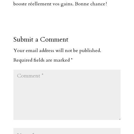
booste réellement vos gains. Bonne chance !
Submit a Comment
Your email address will not be published.
Required fields are marked
*