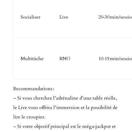
Socialiser
Live
20‑30 min/sessi
Multitâche
RNG
10‑15 min/sessi
Recommandations :
– Si vous cherchez l’adrénaline d’une table réelle,
le Live vous offrira l’immersion et la possibilité de
lire le croupier.
– Si votre objectif principal est le méga‑jackpot et