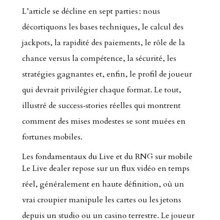
L’article se décline en sept parties : nous
décortiquons les bases techniques, le calcul des
jackpots, la rapidité des paiements, le rôle de la
chance versus la compétence, la sécurité, les
stratégies gagnantes et, enfin, le profil de joueur
qui devrait privilégier chaque format. Le tout,
illustré de success‑stories réelles qui montrent
comment des mises modestes se sont muées en
fortunes mobiles.
Les fondamentaux du Live et du RNG sur mobile
Le Live dealer repose sur un flux vidéo en temps
réel, généralement en haute définition, où un
vrai croupier manipule les cartes ou les jetons
depuis un studio ou un casino terrestre. Le joueur