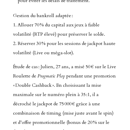
pour éviter les délais de traitement.
Gestion du bankroll adaptée :
1. Allouer 70 % du capital aux jeux à faible
volatilité (RTP élevé) pour préserver le solde.
2. Réserver 30 % pour les sessions de jackpot haute
volatilité (Live ou méga‑slot).
Étude de cas : Julien, 27 ans, a misé 50 € sur le Live
Roulette de
Pragmatic Play
pendant une promotion
« Double Cashback ». En choisissant la mise
maximale sur le numéro plein à 35 :1, il a
décroché le jackpot de 75 000 € grâce à une
combinaison de timing (mise juste avant le spin)
et d’offre promotionnelle (bonus de 20 % sur le