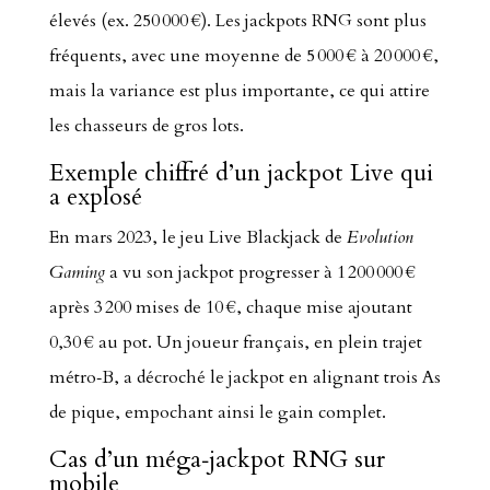
élevés (ex. 250 000 €). Les jackpots RNG sont plus
fréquents, avec une moyenne de 5 000 € à 20 000 €,
mais la variance est plus importante, ce qui attire
les chasseurs de gros lots.
Exemple chiffré d’un jackpot Live qui
a explosé
En mars 2023, le jeu Live Blackjack de
Evolution
Gaming
a vu son jackpot progresser à 1 200 000 €
après 3 200 mises de 10 €, chaque mise ajoutant
0,30 € au pot. Un joueur français, en plein trajet
métro‑B, a décroché le jackpot en alignant trois As
de pique, empochant ainsi le gain complet.
Cas d’un méga‑jackpot RNG sur
mobile