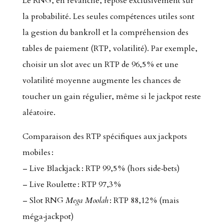
Le RNG, en revanche, repose exclusivement sur
la probabilité. Les seules compétences utiles sont
la gestion du bankroll et la compréhension des
tables de paiement (RTP, volatilité). Par exemple,
choisir un slot avec un RTP de 96,5 % et une
volatilité moyenne augmente les chances de
toucher un gain régulier, même si le jackpot reste
aléatoire.
Comparaison des RTP spécifiques aux jackpots
mobiles :
– Live Blackjack : RTP 99,5 % (hors side‑bets)
– Live Roulette : RTP 97,3 %
– Slot RNG
Mega Moolah
: RTP 88,12 % (mais
méga‑jackpot)