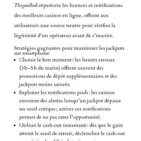
Thegoodhub
répertorie les licences et certifications
des meilleurs casinos en ligne, offrant aux
utilisateurs une source neutre pour vérifier la
légitimité d’un opérateur avant de s’inscrire.
Stratégies gagnantes pour maximiser les jackpots
sur smartphone
Choisir le bon moment : les heures creuses
(3 h–5 h du matin) offrent souvent des
promotions de dépôt supplémentaires et des
jackpots moins saturés.
Exploiter les notifications push : les casinos
envoient des alertes lorsqu’un jackpot dépasse
un seuil critique ; activer ces notifications
permet de ne pas rater l’opportunité.
Utiliser le cash‑out instantané : dès que le gain
atteint le seuil de retrait, déclenchez le cash‑out