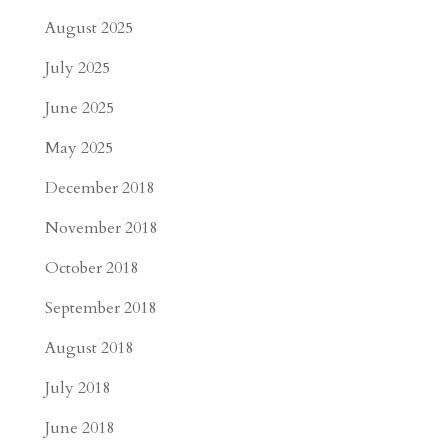
August 2025
July 2025
June 2025
May 2025
December 2018
November 2018
October 2018
September 2018
August 2018
July 2018
June 2018