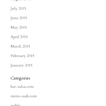
July 2015
June 2015
May 2015
April 2015
March 2015
February 2015
January 2015
Categories
bar-salsa.com
mem-saab.com
public