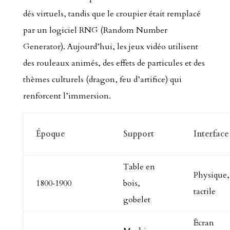
dés virtuels, tandis que le croupier était remplacé
par un logiciel RNG (Random Number
Generator). Aujourd’hui, les jeux vidéo utilisent
des rouleaux animés, des effets de particules et des
thèmes culturels (dragon, feu d’artifice) qui
renforcent l’immersion.
Époque
Support
Interface
Table en
Physique,
1800‑1900
bois,
tactile
gobelet
Écran