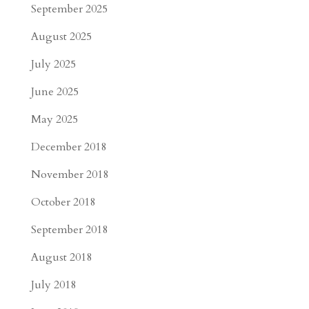
September 2025
August 2025
July 2025
June 2025
May 2025
December 2018
November 2018
October 2018
September 2018
August 2018
July 2018