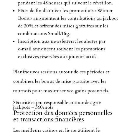
pendant les 48 heures qui suivent le réveillon.
Fêtes de fin d’année : les promotions « Winter
Boost » augmentent les contributions au jackpot
de 20 % et offrent des mises gratuites sur les
combinaisons Small/Big.
Inscription aux newsletters : les alertes par
e‑mail annoncent souvent les promotions
exclusives réservées aux joueurs actifs.
Planifiez vos sessions autour de ces périodes et
combinez les bonus de mise gratuite avec les
tournois pour maximiser vos gains potentiels.
Sécurité et jeu responsable autour des gros
jackpots – 360 mots
Protection des données personnelles
et transactions financières
Les meilleurs casinos en ligne utilisent le