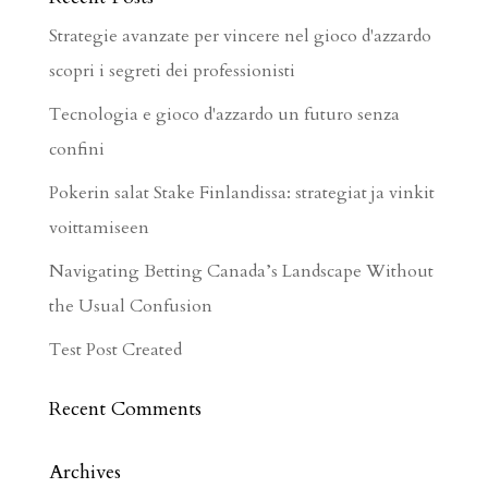
Strategie avanzate per vincere nel gioco d'azzardo
scopri i segreti dei professionisti
Tecnologia e gioco d'azzardo un futuro senza
confini
Pokerin salat Stake Finlandissa: strategiat ja vinkit
voittamiseen
Navigating Betting Canada’s Landscape Without
the Usual Confusion
Test Post Created
Recent Comments
Archives