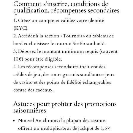
Comment s’inscrire, conditions de
qualification, récompenses secondaires
Créez un compte et validez votre identité
(KYC).
Accédez à la section « Tournois » du tableau de
bord et choisissez le tournoi Sic Bo souhaité.
Déposez le montant minimum requis (souvent
10 €) pour être éligible.
Les récompenses secondaires incluent des
crédits de jeu, des tours gratuits sur d’autres jeux
de casino et des points de fidélité échangeables
contre des cadeaux.
Astuces pour profiter des promotions
saisonnières
Nouvel An chinois : la plupart des casinos
offrent un multiplicateur de jackpot de 1,5 ×