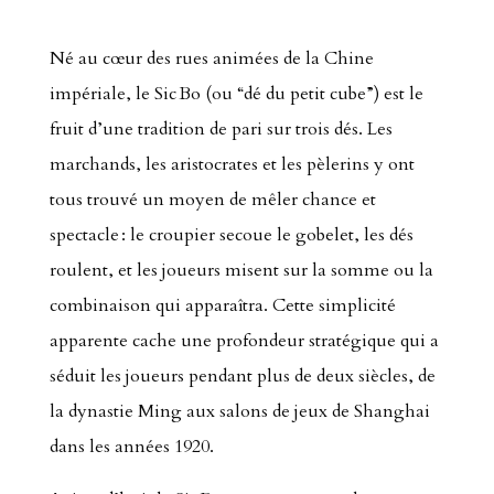
Né au cœur des rues animées de la Chine
impériale, le Sic Bo (ou “dé du petit cube”) est le
fruit d’une tradition de pari sur trois dés. Les
marchands, les aristocrates et les pèlerins y ont
tous trouvé un moyen de mêler chance et
spectacle : le croupier secoue le gobelet, les dés
roulent, et les joueurs misent sur la somme ou la
combinaison qui apparaîtra. Cette simplicité
apparente cache une profondeur stratégique qui a
séduit les joueurs pendant plus de deux siècles, de
la dynastie Ming aux salons de jeux de Shanghai
dans les années 1920.