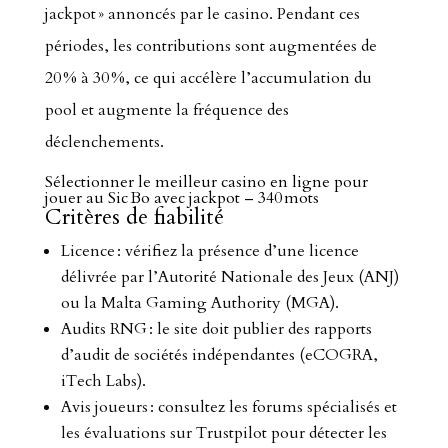
jackpot » annoncés par le casino. Pendant ces
périodes, les contributions sont augmentées de
20 % à 30 %, ce qui accélère l’accumulation du
pool et augmente la fréquence des
déclenchements.
Sélectionner le meilleur casino en ligne pour
jouer au Sic Bo avec jackpot – 340 mots
Critères de fiabilité
Licence : vérifiez la présence d’une licence
délivrée par l’Autorité Nationale des Jeux (ANJ)
ou la Malta Gaming Authority (MGA).
Audits RNG : le site doit publier des rapports
d’audit de sociétés indépendantes (eCOGRA,
iTech Labs).
Avis joueurs : consultez les forums spécialisés et
les évaluations sur Trustpilot pour détecter les