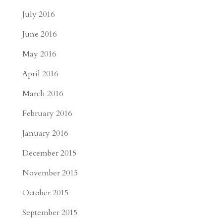
July 2016
June 2016
May 2016
April 2016
March 2016
February 2016
January 2016
December 2015
November 2015
October 2015
September 2015