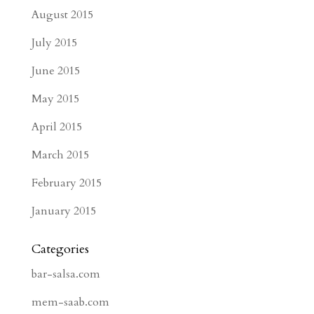
August 2015
July 2015
June 2015
May 2015
April 2015
March 2015
February 2015
January 2015
Categories
bar-salsa.com
mem-saab.com