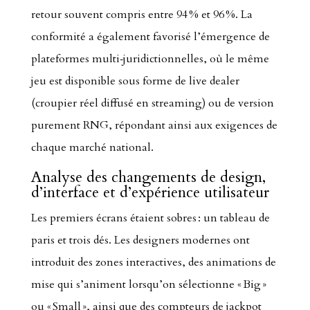
retour souvent compris entre 94 % et 96 %. La
conformité a également favorisé l’émergence de
plateformes multi‑juridictionnelles, où le même
jeu est disponible sous forme de live dealer
(croupier réel diffusé en streaming) ou de version
purement RNG, répondant ainsi aux exigences de
chaque marché national.
Analyse des changements de design,
d’interface et d’expérience utilisateur
Les premiers écrans étaient sobres : un tableau de
paris et trois dés. Les designers modernes ont
introduit des zones interactives, des animations de
mise qui s’animent lorsqu’on sélectionne « Big »
ou « Small », ainsi que des compteurs de jackpot