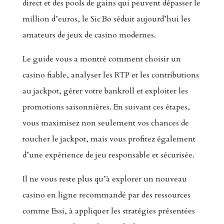
direct et des pools de gains qui peuvent dépasser le
million d’euros, le Sic Bo séduit aujourd’hui les
amateurs de jeux de casino modernes.
Le guide vous a montré comment choisir un
casino fiable, analyser les RTP et les contributions
au jackpot, gérer votre bankroll et exploiter les
promotions saisonnières. En suivant ces étapes,
vous maximisez non seulement vos chances de
toucher le jackpot, mais vous profitez également
d’une expérience de jeu responsable et sécurisée.
Il ne vous reste plus qu’à explorer un nouveau
casino en ligne recommandé par des ressources
comme Essi, à appliquer les stratégies présentées