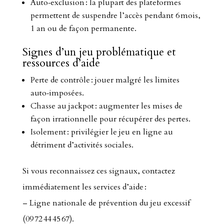
Auto‑exclusion : la plupart des plateformes
permettent de suspendre l’accès pendant 6 mois,
1 an ou de façon permanente.
Signes d’un jeu problématique et
ressources d’aide
Perte de contrôle : jouer malgré les limites
auto‑imposées.
Chasse au jackpot : augmenter les mises de
façon irrationnelle pour récupérer des pertes.
Isolement : privilégier le jeu en ligne au
détriment d’activités sociales.
Si vous reconnaissez ces signaux, contactez
immédiatement les services d’aide :
– Ligne nationale de prévention du jeu excessif
(09 72 44 45 67).