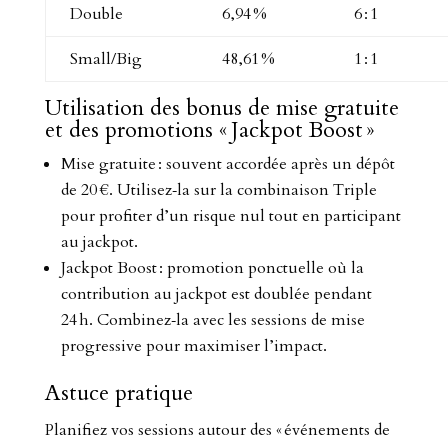
Double
6,94 %
6 : 1
Small/Big
48,61 %
1 : 1
Utilisation des bonus de mise gratuite
et des promotions « Jackpot Boost »
Mise gratuite : souvent accordée après un dépôt
de 20 €. Utilisez‑la sur la combinaison Triple
pour profiter d’un risque nul tout en participant
au jackpot.
Jackpot Boost : promotion ponctuelle où la
contribution au jackpot est doublée pendant
24 h. Combinez‑la avec les sessions de mise
progressive pour maximiser l’impact.
Astuce pratique
Planifiez vos sessions autour des « événements de