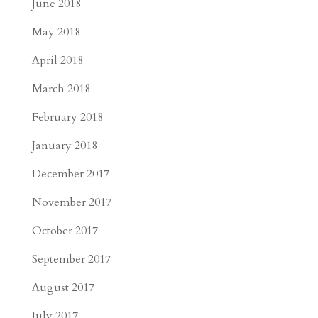
June 2018
May 2018
April 2018
March 2018
February 2018
January 2018
December 2017
November 2017
October 2017
September 2017
August 2017
July 2017