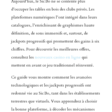
Aujourd’hui, le Sic Bo ne se contente plus
d’occuper les tables en bois des clubs privés. Les
plateformes numériques l’ont intégré dans leurs
catalogues, l’enrichissant de graphismes haute
définition, de sons immersifs et, surtout, de
jackpots progressifs qui promettent des gains à six
chiffres. Pour découvrir les meilleures offres,
consultez les
nouveaux casino en ligne
qui
mettent en avant ce jeu traditionnel réinventé.
Ce guide vous montre comment les avancées
technologiques et les jackpots progressifs ont
redonné vie au Sic Bo, tant dans les établissements
terrestres que virtuels. Vous apprendrez à choisir
la bonne plateforme, à décoder les mécanismes