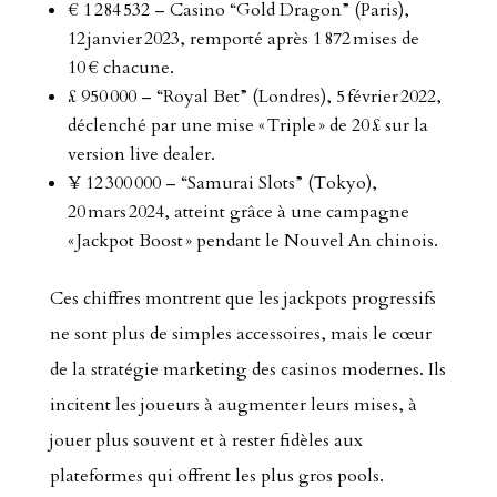
€ 1 284 532 – Casino “Gold Dragon” (Paris),
12 janvier 2023, remporté après 1 872 mises de
10 € chacune.
£ 950 000 – “Royal Bet” (Londres), 5 février 2022,
déclenché par une mise « Triple » de 20 £ sur la
version live dealer.
¥ 12 300 000 – “Samurai Slots” (Tokyo),
20 mars 2024, atteint grâce à une campagne
« Jackpot Boost » pendant le Nouvel An chinois.
Ces chiffres montrent que les jackpots progressifs
ne sont plus de simples accessoires, mais le cœur
de la stratégie marketing des casinos modernes. Ils
incitent les joueurs à augmenter leurs mises, à
jouer plus souvent et à rester fidèles aux
plateformes qui offrent les plus gros pools.