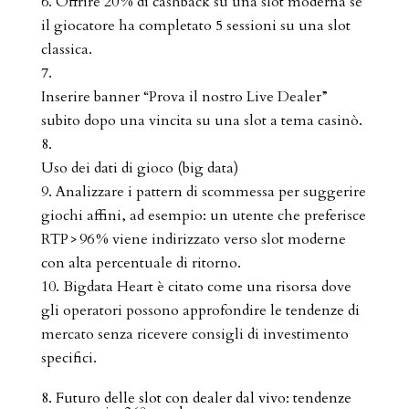
Offrire 20 % di cashback su una slot moderna se
il giocatore ha completato 5 sessioni su una slot
classica.
Inserire banner “Prova il nostro Live Dealer”
subito dopo una vincita su una slot a tema casinò.
Uso dei dati di gioco (big data)
Analizzare i pattern di scommessa per suggerire
giochi affini, ad esempio: un utente che preferisce
RTP > 96 % viene indirizzato verso slot moderne
con alta percentuale di ritorno.
Bigdata Heart è citato come una risorsa dove
gli operatori possono approfondire le tendenze di
mercato senza ricevere consigli di investimento
specifici.
8. Futuro delle slot con dealer dal vivo: tendenze