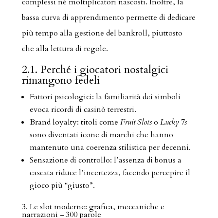
complessi né moltiplicatori nascosti. Inoltre, la
bassa curva di apprendimento permette di dedicare
più tempo alla gestione del bankroll, piuttosto
che alla lettura di regole.
2.1. Perché i giocatori nostalgici
rimangono fedeli
Fattori psicologici: la familiarità dei simboli
evoca ricordi di casinò terrestri.
Brand loyalty: titoli come
Fruit Slots
o
Lucky 7s
sono diventati icone di marchi che hanno
mantenuto una coerenza stilistica per decenni.
Sensazione di controllo: l’assenza di bonus a
cascata riduce l’incertezza, facendo percepire il
gioco più “giusto”.
3. Le slot moderne: grafica, meccaniche e
narrazioni – 300 parole