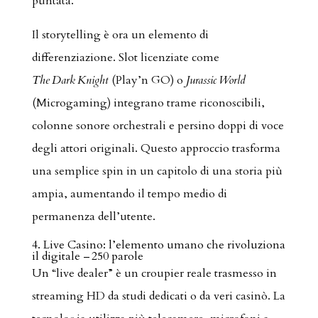
puntata.
Il storytelling è ora un elemento di
differenziazione. Slot licenziate come
The Dark Knight
(Play’n GO) o
Jurassic World
(Microgaming) integrano trame riconoscibili,
colonne sonore orchestrali e persino doppi di voce
degli attori originali. Questo approccio trasforma
una semplice spin in un capitolo di una storia più
ampia, aumentando il tempo medio di
permanenza dell’utente.
4. Live Casino: l’elemento umano che rivoluziona
il digitale – 250 parole
Un “live dealer” è un croupier reale trasmesso in
streaming HD da studi dedicati o da veri casinò. La