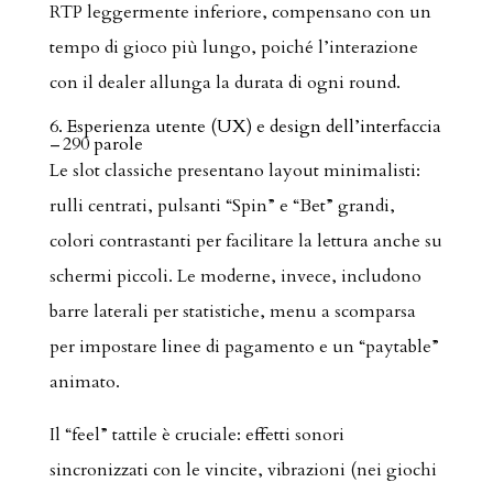
RTP leggermente inferiore, compensano con un
tempo di gioco più lungo, poiché l’interazione
con il dealer allunga la durata di ogni round.
6. Esperienza utente (UX) e design dell’interfaccia
– 290 parole
Le slot classiche presentano layout minimalisti:
rulli centrati, pulsanti “Spin” e “Bet” grandi,
colori contrastanti per facilitare la lettura anche su
schermi piccoli. Le moderne, invece, includono
barre laterali per statistiche, menu a scomparsa
per impostare linee di pagamento e un “paytable”
animato.
Il “feel” tattile è cruciale: effetti sonori
sincronizzati con le vincite, vibrazioni (nei giochi