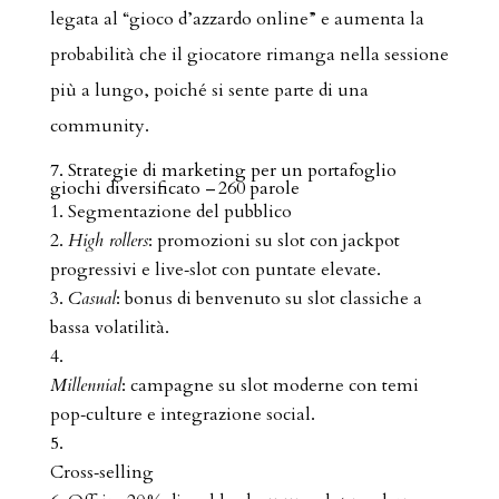
legata al “gioco d’azzardo online” e aumenta la
probabilità che il giocatore rimanga nella sessione
più a lungo, poiché si sente parte di una
community.
7. Strategie di marketing per un portafoglio
giochi diversificato – 260 parole
Segmentazione del pubblico
High rollers
: promozioni su slot con jackpot
progressivi e live‑slot con puntate elevate.
Casual
: bonus di benvenuto su slot classiche a
bassa volatilità.
Millennial
: campagne su slot moderne con temi
pop‑culture e integrazione social.
Cross‑selling