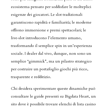
ecosistema pensato per soddisfare le molteplici
esigenze dei giocatori. Le slot tradizionali
garantiscono rapidità e familiarità; le moderne
offrono immersione e premi spettacolari; le
live‑slot introducono l’elemento umano,
trasformando il semplice spin in un’esperienza
sociale. I dealer dal vivo, dunque, non sono un
semplice “gimmick”, ma un pilastro strategico
per costruire un portafoglio giochi più ricco,
trasparente e redditizio.
Chi desidera sperimentare queste dinamiche può
consultare le guide presenti su Bigdata Heart, un
sito dove è possibile trovare elenchi di lista casino