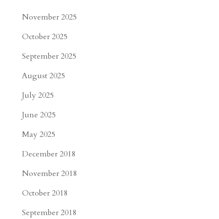
November 2025
October 2025
September 2025
August 2025
July 2025
June 2025
May 2025
December 2018
November 2018
October 2018
September 2018