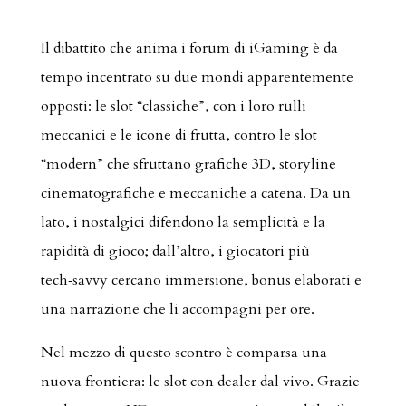
Il dibattito che anima i forum di iGaming è da
tempo incentrato su due mondi apparentemente
opposti: le slot “classiche”, con i loro rulli
meccanici e le icone di frutta, contro le slot
“modern” che sfruttano grafiche 3D, storyline
cinematografiche e meccaniche a catena. Da un
lato, i nostalgici difendono la semplicità e la
rapidità di gioco; dall’altro, i giocatori più
tech‑savvy cercano immersione, bonus elaborati e
una narrazione che li accompagni per ore.
Nel mezzo di questo scontro è comparsa una
nuova frontiera: le slot con dealer dal vivo. Grazie