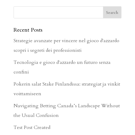
Recent Posts
Strategie avanzate per vincere nel gioco d'azzardo
scopri i segreti dei professionisti
Tecnologia e gioco d'azzardo un futuro senza
confini
Pokerin salat Stake Finlandissa: strategiat ja vinkit
voittamiseen
Navigating Betting Canada’s Landscape Without
the Usual Confusion
Test Post Created