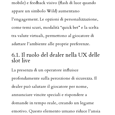
mobile) e feedback visivo (flash di luce quando
appare un simbolo Wild) aumentano
l’engagement. Le opzioni di personalizzazione,
come temi scuri, modalità “quick bet” e la scelta
tra valute virtuali, permettono al giocatore di
adattare l’ambiente alle proprie preferenze.
6.1. Il ruolo del dealer nella UX delle
slot live
La presenza di un operatore influisce
profondamente sulla percezione di sicurezza. Il
dealer può salutare il giocatore per nome,
annunciare vincite speciali e rispondere a
domande in tempo reale, creando un legame
emotivo. Questo elemento umano riduce l’ansia