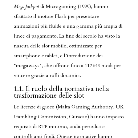
Mega Jackpot
di Microgaming (1999), hanno
sfruttato il motore Flash per presentare
animazioni più fluide e una gamma più ampia di
linee di pagamento. La fine del secolo ha visto la
nascita delle slot mobile, ottimizzate per
smartphone e tablet, e l’introduzione dei
“megaways”, che offrono fino a 117 649 modi per
vincere grazie a rulli dinamici.
1.1. Il ruolo della normativa nella
trasformazione delle slot
Le licenze di gioco (Malta Gaming Authority, UK
Gambling Commission, Curacao) hanno imposto
requisiti di RTP minimo, audit periodici e
controlli anti‑frodi. Queste normative hanno