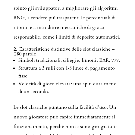
spinto gli sviluppatori a migliorare gli algoritmi
RNG, a rendere più trasparenti le percentuali di
ritorno e a introdurre meccaniche di gioco
responsabile, come i limiti di deposito automatici.
2. Caratteristiche distintive delle slot classiche –
280 parole
Simboli tradizionali: ciliegie, limoni, BAR, 777.
Struttura a 3 rulli con 1‑5 linee di pagamento
fisse.
Velocità di gioco elevata: una spin dura meno
di un secondo.
Le slot classiche puntano sulla facilità d’uso. Un
nuovo giocatore può capire immediatamente il
funzionamento, perché non ci sono giri gratuiti