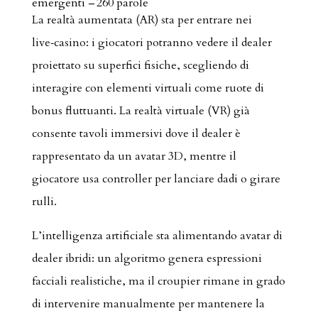
emergenti – 260 parole
La realtà aumentata (AR) sta per entrare nei
live‑casino: i giocatori potranno vedere il dealer
proiettato su superfici fisiche, scegliendo di
interagire con elementi virtuali come ruote di
bonus fluttuanti. La realtà virtuale (VR) già
consente tavoli immersivi dove il dealer è
rappresentato da un avatar 3D, mentre il
giocatore usa controller per lanciare dadi o girare
rulli.
L’intelligenza artificiale sta alimentando avatar di
dealer ibridi: un algoritmo genera espressioni
facciali realistiche, ma il croupier rimane in grado
di intervenire manualmente per mantenere la