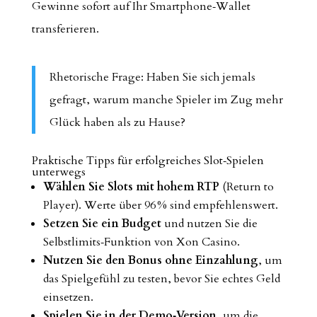
Gewinne sofort auf Ihr Smartphone‑Wallet
transferieren.
Rhetorische Frage: Haben Sie sich jemals
gefragt, warum manche Spieler im Zug mehr
Glück haben als zu Hause?
Praktische Tipps für erfolgreiches Slot‑Spielen
unterwegs
Wählen Sie Slots mit hohem RTP
(Return to
Player). Werte über 96 % sind empfehlenswert.
Setzen Sie ein Budget
und nutzen Sie die
Selbstlimits‑Funktion von Xon Casino.
Nutzen Sie den Bonus ohne Einzahlung
, um
das Spielgefühl zu testen, bevor Sie echtes Geld
einsetzen.
Spielen Sie in der Demo‑Version
, um die