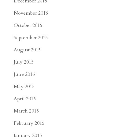
December 2015
November 2015
October 2015
September 2015
August 2015
July 2015
June 2015
May 2015
April 2015
March 2015
February 2015
January 2015