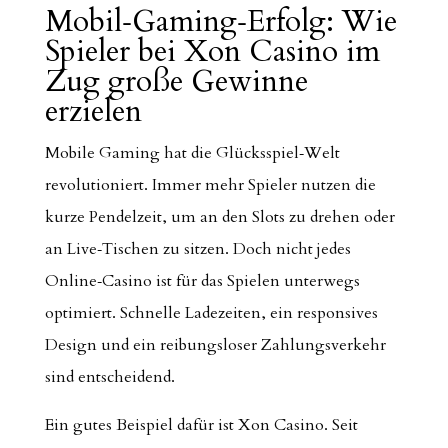
Mobil‑Gaming‑Erfolg: Wie
Spieler bei Xon Casino im
Zug große Gewinne
erzielen
Mobile Gaming hat die Glücksspiel‑Welt
revolutioniert. Immer mehr Spieler nutzen die
kurze Pendelzeit, um an den Slots zu drehen oder
an Live‑Tischen zu sitzen. Doch nicht jedes
Online‑Casino ist für das Spielen unterwegs
optimiert. Schnelle Ladezeiten, ein responsives
Design und ein reibungsloser Zahlungsverkehr
sind entscheidend.
Ein gutes Beispiel dafür ist Xon Casino. Seit