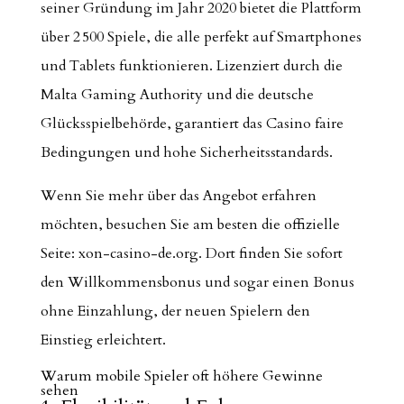
seiner Gründung im Jahr 2020 bietet die Plattform
über 2 500 Spiele, die alle perfekt auf Smartphones
und Tablets funktionieren. Lizenziert durch die
Malta Gaming Authority und die deutsche
Glücksspielbehörde, garantiert das Casino faire
Bedingungen und hohe Sicherheitsstandards.
Wenn Sie mehr über das Angebot erfahren
möchten, besuchen Sie am besten die offizielle
Seite: xon-casino-de.org. Dort finden Sie sofort
den Willkommensbonus und sogar einen Bonus
ohne Einzahlung, der neuen Spielern den
Einstieg erleichtert.
Warum mobile Spieler oft höhere Gewinne
sehen