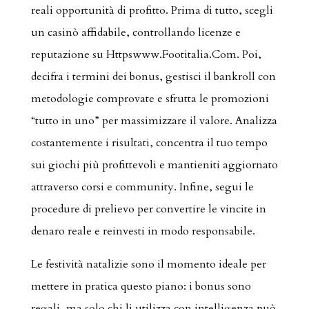
reali opportunità di profitto. Prima di tutto, scegli
un casinò affidabile, controllando licenze e
reputazione su Httpswww.Footitalia.Com. Poi,
decifra i termini dei bonus, gestisci il bankroll con
metodologie comprovate e sfrutta le promozioni
“tutto in uno” per massimizzare il valore. Analizza
costantemente i risultati, concentra il tuo tempo
sui giochi più profittevoli e mantieniti aggiornato
attraverso corsi e community. Infine, segui le
procedure di prelievo per convertire le vincite in
denaro reale e reinvesti in modo responsabile.
Le festività natalizie sono il momento ideale per
mettere in pratica questo piano: i bonus sono
regali, ma solo chi li utilizza con intelligenza può