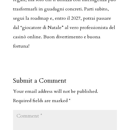
trasformarli in guadagni concreti. Parti subito,
segui la roadmap e, entro il 2027, potrai passare
dal “giocatore di Natale” al vero professionista del
casinò online. Buon divertimento e buona
fortuna!
Submit a Comment
Your email address will not be published.
Required fields are marked
*