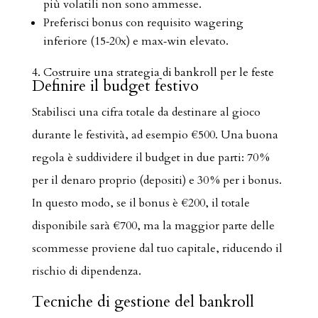
più volatili non sono ammesse.
Preferisci bonus con requisito wagering
inferiore (15‑20x) e max‑win elevato.
4. Costruire una strategia di bankroll per le feste
Definire il budget festivo
Stabilisci una cifra totale da destinare al gioco
durante le festività, ad esempio €500. Una buona
regola è suddividere il budget in due parti: 70 %
per il denaro proprio (depositi) e 30 % per i bonus.
In questo modo, se il bonus è €200, il totale
disponibile sarà €700, ma la maggior parte delle
scommesse proviene dal tuo capitale, riducendo il
rischio di dipendenza.
Tecniche di gestione del bankroll