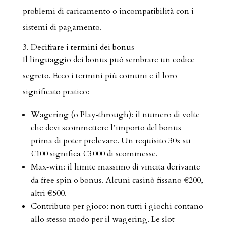
problemi di caricamento o incompatibilità con i
sistemi di pagamento.
3. Decifrare i termini dei bonus
Il linguaggio dei bonus può sembrare un codice
segreto. Ecco i termini più comuni e il loro
significato pratico:
Wagering (o Play‑through): il numero di volte
che devi scommettere l’importo del bonus
prima di poter prelevare. Un requisito 30x su
€100 significa €3 000 di scommesse.
Max‑win: il limite massimo di vincita derivante
da free spin o bonus. Alcuni casinò fissano €200,
altri €500.
Contributo per gioco: non tutti i giochi contano
allo stesso modo per il wagering. Le slot