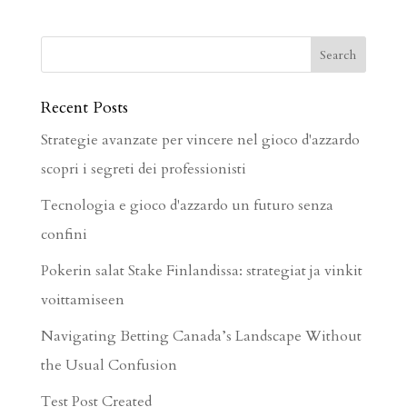
Recent Posts
Strategie avanzate per vincere nel gioco d'azzardo
scopri i segreti dei professionisti
Tecnologia e gioco d'azzardo un futuro senza
confini
Pokerin salat Stake Finlandissa: strategiat ja vinkit
voittamiseen
Navigating Betting Canada’s Landscape Without
the Usual Confusion
Test Post Created