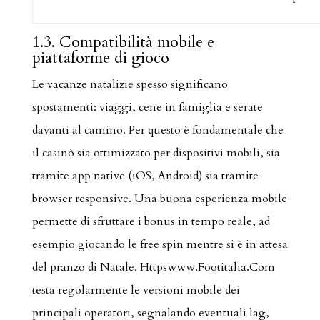
1.3. Compatibilità mobile e
piattaforme di gioco
Le vacanze natalizie spesso significano
spostamenti: viaggi, cene in famiglia e serate
davanti al camino. Per questo è fondamentale che
il casinò sia ottimizzato per dispositivi mobili, sia
tramite app native (iOS, Android) sia tramite
browser responsive. Una buona esperienza mobile
permette di sfruttare i bonus in tempo reale, ad
esempio giocando le free spin mentre si è in attesa
del pranzo di Natale. Httpswww.Footitalia.Com
testa regolarmente le versioni mobile dei
principali operatori, segnalando eventuali lag,