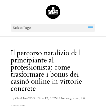
Select Page
Il percorso natalizio dal
principiante al
professionista: come
trasformare i bonus dei
casinò online in vittorie
concrete
by
GuaUserWa5
|
Nov 12, 2025
|
Uncategorized
|
0
comments