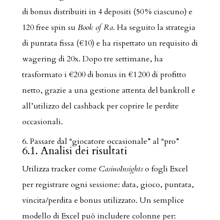
di bonus distribuiti in 4 depositi (50 % ciascuno) e
120 free spin su
Book of Ra
. Ha seguito la strategia
di puntata fissa (€10) e ha rispettato un requisito di
wagering di 20x. Dopo tre settimane, ha
trasformato i €200 di bonus in €1 200 di profitto
netto, grazie a una gestione attenta del bankroll e
all’utilizzo del cashback per coprire le perdite
occasionali.
6. Passare dal “giocatore occasionale” al “pro”
6.1. Analisi dei risultati
Utilizza tracker come
CasinoInsights
o fogli Excel
per registrare ogni sessione: data, gioco, puntata,
vincita/perdita e bonus utilizzato. Un semplice
modello di Excel può includere colonne per: