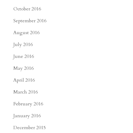
October 2016
September 2016
August 2016
July 2016
June 2016
May 2016
April 2016
March 2016
February 2016
January 2016
December 2015