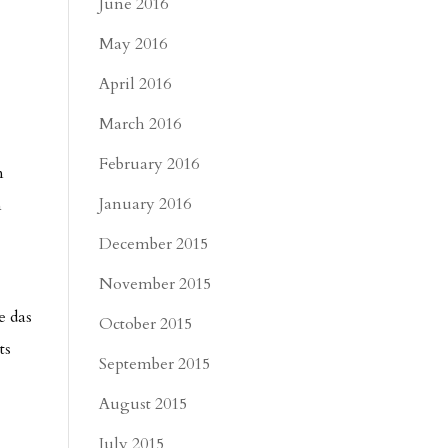
June 2016
May 2016
April 2016
March 2016
February 2016
n
January 2016
n
December 2015
November 2015
e das
October 2015
ts
September 2015
August 2015
July 2015