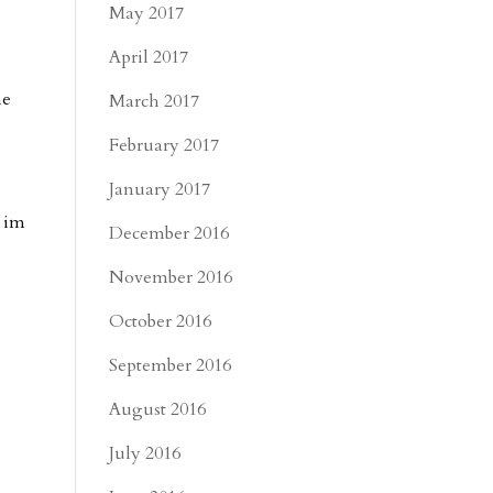
May 2017
April 2017
he
March 2017
February 2017
January 2017
– im
December 2016
November 2016
October 2016
September 2016
August 2016
July 2016