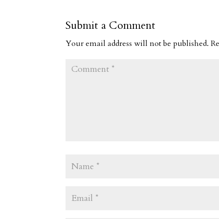
Submit a Comment
Your email address will not be published.
Re