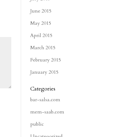
June 2015
May 2015
April 2015
March 2015
February 2015
January 2015
Categories
bar-salsa.com
mem-saab.com
public
Uncategorized