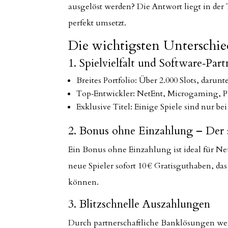
ausgelöst werden? Die Antwort liegt in der
perfekt umsetzt.
Die wichtigsten Unterschi
1. Spielvielfalt und Software‑Part
Breites Portfolio: Über 2.000 Slots, darunt
Top‑Entwickler: NetEnt, Microgaming, P
Exklusive Titel: Einige Spiele sind nur be
2. Bonus ohne Einzahlung – Der s
Ein Bonus ohne Einzahlung ist ideal für Neul
neue Spieler sofort 10 € Gratisguthaben, da
können.
3. Blitzschnelle Auszahlungen
Durch partnerschaftliche Banklösungen we