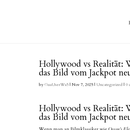
Hollywood vs Realität:
das Bild vom Jackpot neu
by
GuaUserWa5
|
Nov 7, 2025
|
Uncategorized
|
0
Hollywood vs Realität:
das Bild vom Jackpot neu
Wenn man an Filmklassiker wie
Ocean’s Ele