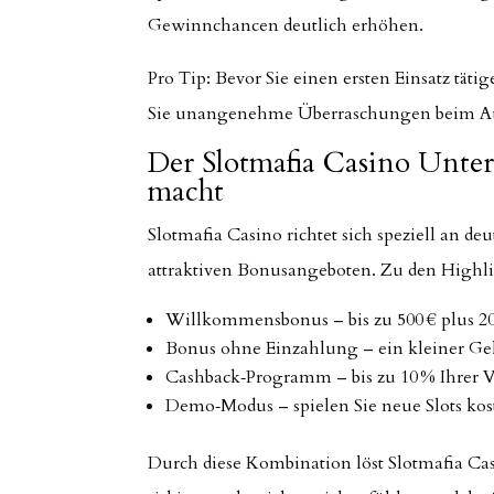
Gewinnchancen deutlich erhöhen.
Pro Tip: Bevor Sie einen ersten Einsatz tä
Sie unangenehme Überraschungen beim A
Der Slotmafia Casino Unter
macht
Slotmafia Casino richtet sich speziell an d
attraktiven Bonusangeboten. Zu den Highli
Willkommensbonus – bis zu 500 € plus 200
Bonus ohne Einzahlung – ein kleiner Gel
Cashback‑Programm – bis zu 10 % Ihrer V
Demo‑Modus – spielen Sie neue Slots kost
Durch diese Kombination löst Slotmafia Cas