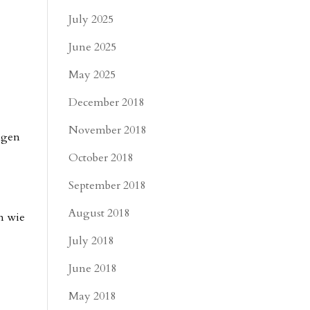
July 2025
June 2025
May 2025
December 2018
November 2018
ngen
October 2018
September 2018
August 2018
en wie
July 2018
June 2018
May 2018