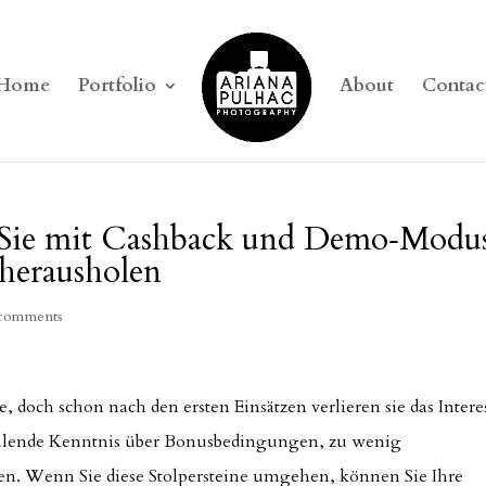
Home
Portfolio
About
Contac
 Sie mit Cashback und Demo‑Modu
 herausholen
 comments
e, doch schon nach den ersten Einsätzen verlieren sie das Intere
fehlende Kenntnis über Bonusbedingungen, zu wenig
n. Wenn Sie diese Stolpersteine umgehen, können Sie Ihre