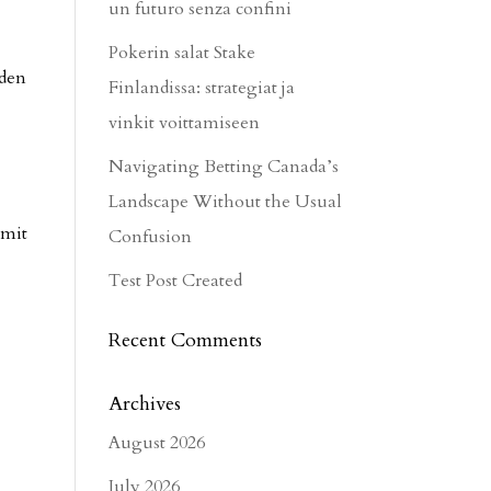
un futuro senza confini
Pokerin salat Stake
iden
Finlandissa: strategiat ja
vinkit voittamiseen
Navigating Betting Canada’s
Landscape Without the Usual
 mit
Confusion
Test Post Created
Recent Comments
Archives
August 2026
July 2026