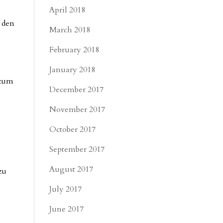
April 2018
 den
March 2018
February 2018
January 2018
 zum
December 2017
November 2017
October 2017
September 2017
August 2017
zu
July 2017
June 2017