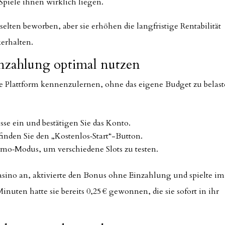
Spiele ihnen wirklich liegen.
elten beworben, aber sie erhöhen die langfristige Rentabilität
kerhalten.
nzahlung optimal nutzen
e Plattform kennenzulernen, ohne das eigene Budget zu belast
sse ein und bestätigen Sie das Konto.
inden Sie den „Kostenlos‑Start“-Button.
mo‑Modus, um verschiedene Slots zu testen.
Casino an, aktivierte den Bonus ohne Einzahlung und spielte im
inuten hatte sie bereits 0,25 € gewonnen, die sie sofort in ihr