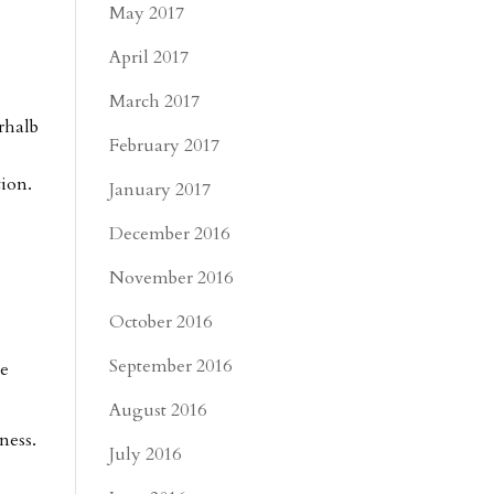
May 2017
April 2017
March 2017
rhalb
February 2017
ion.
January 2017
December 2016
November 2016
October 2016
September 2016
ne
August 2016
ness.
July 2016