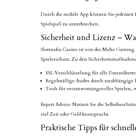
Durch die mobile App können Sie jederzeit
Spielspaß zu unterbrechen.
Sicherheit und Lizenz – Wa
Slotmafia Casino ist von der Malta Gaming
Spielerschutz. Zu den Sicherheitsmaßnahm
SSL‑Verschlüsselung für alle Datenübert
Regelmäßige Audits durch unabhängige Prü
Tools für verantwortungsvolles Spielen, 
Expert Advice: Nutzen Sie die Selbstbeschr
viel Zeit oder Geld beansprucht.
Praktische Tipps für schne