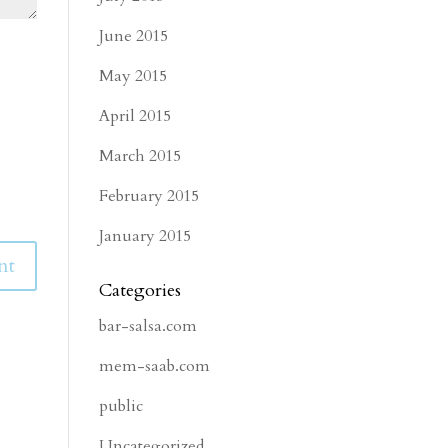
June 2015
May 2015
April 2015
March 2015
February 2015
January 2015
Categories
bar-salsa.com
mem-saab.com
public
Uncategorized