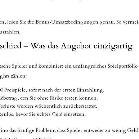
tigen, lesen Sie die Bonus‑Umsatzbedingungen genau. So verme
uszahlen.
schied – Was das Angebot einzigartig
eutsche Spieler und kombiniert ein umfangreiches Spielportfolio
ghts zählen:
 Freispiele, sofort nach der ersten Einzahlung.
dbetrag, den Sie ohne Risiko testen können.
erluste werden wöchentlich zurückerstattet.
enlos, bevor Sie echtes Geld einsetzen.
ino das häufige Problem, dass Spieler entweder zu wenig Geld