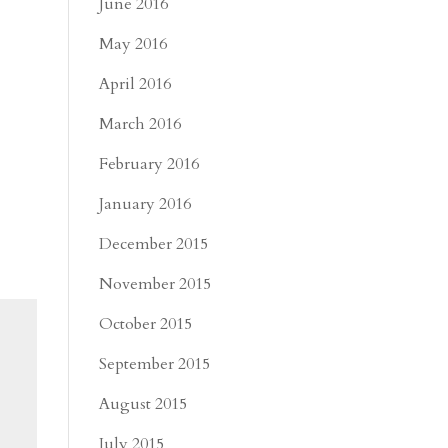
June 2016
May 2016
April 2016
March 2016
February 2016
January 2016
December 2015
November 2015
October 2015
September 2015
August 2015
July 2015