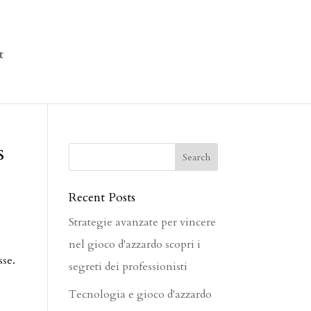
t
s
Recent Posts
Strategie avanzate per vincere
nel gioco d'azzardo scopri i
sse.
segreti dei professionisti
Tecnologia e gioco d'azzardo