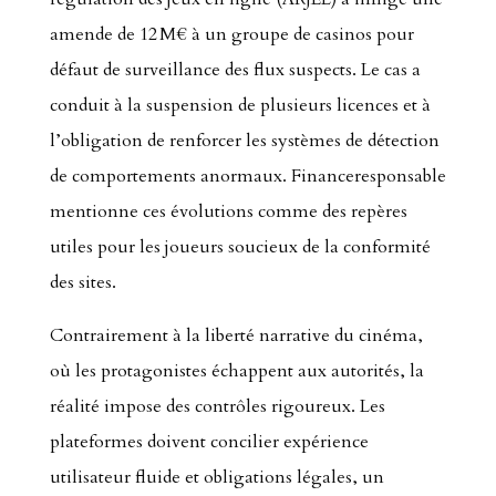
amende de 12 M€ à un groupe de casinos pour
défaut de surveillance des flux suspects. Le cas a
conduit à la suspension de plusieurs licences et à
l’obligation de renforcer les systèmes de détection
de comportements anormaux. Financeresponsable
mentionne ces évolutions comme des repères
utiles pour les joueurs soucieux de la conformité
des sites.
Contrairement à la liberté narrative du cinéma,
où les protagonistes échappent aux autorités, la
réalité impose des contrôles rigoureux. Les
plateformes doivent concilier expérience
utilisateur fluide et obligations légales, un