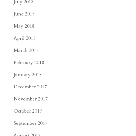
July 2018
June 2018
May 2018
April 2018
March 2018
February 2018
January 2018
December 2017
November 2017
October 2017
September 2017
August 2017