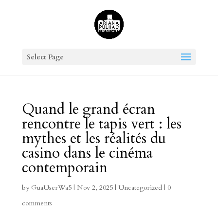
Select Page
Quand le grand écran
rencontre le tapis vert : les
mythes et les réalités du
casino dans le cinéma
contemporain
by
GuaUserWa5
|
Nov 2, 2025
|
Uncategorized
|
0
comments