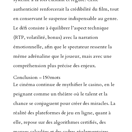
authenticité renforcerait la crédibilité du film, tout
en conservant le suspense indispensable au genre.
Le défi consiste à équilibrer l’aspect technique
(RTP, volatilité, bonus) avec la narration
émotionnelle, afin que le spectateur ressente la
même adrénaline que le joueur, mais avec une
compréhension plus précise des enjeux.
Conclusion – 150 mots
Le cinéma continue de mythifier le casino, en le
peignant comme un théâtre où le talent et la
chance se conjuguent pour créer des miracles. La
réalité des plateformes de jeu en ligne, quant à
elle, repose sur des algorithmes certifiés, des
marges calculées et des cadres réglementaires