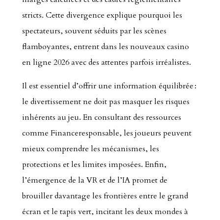
stricts. Cette divergence explique pourquoi les
spectateurs, souvent séduits par les scènes
flamboyantes, entrent dans les nouveaux casino
en ligne 2026 avec des attentes parfois irréalistes.
Il est essentiel d’offrir une information équilibrée :
le divertissement ne doit pas masquer les risques
inhérents au jeu. En consultant des ressources
comme Financeresponsable, les joueurs peuvent
mieux comprendre les mécanismes, les
protections et les limites imposées. Enfin,
l’émergence de la VR et de l’IA promet de
brouiller davantage les frontières entre le grand
écran et le tapis vert, incitant les deux mondes à