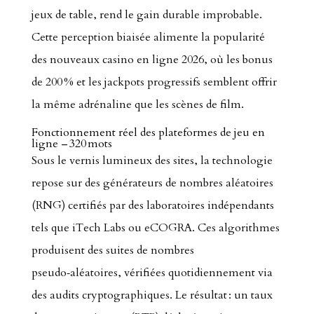
jeux de table, rend le gain durable improbable.
Cette perception biaisée alimente la popularité
des nouveaux casino en ligne 2026, où les bonus
de 200 % et les jackpots progressifs semblent offrir
la même adrénaline que les scènes de film.
Fonctionnement réel des plateformes de jeu en
ligne – 320 mots
Sous le vernis lumineux des sites, la technologie
repose sur des générateurs de nombres aléatoires
(RNG) certifiés par des laboratoires indépendants
tels que iTech Labs ou eCOGRA. Ces algorithmes
produisent des suites de nombres
pseudo‑aléatoires, vérifiées quotidiennement via
des audits cryptographiques. Le résultat : un taux