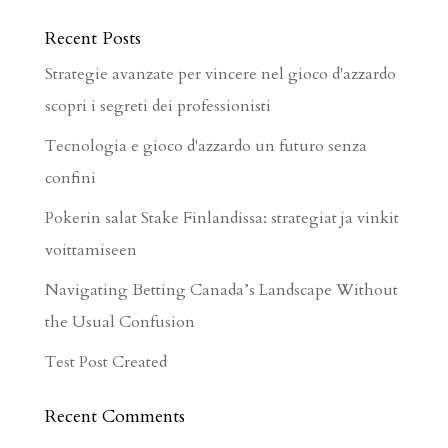
Recent Posts
Strategie avanzate per vincere nel gioco d'azzardo
scopri i segreti dei professionisti
Tecnologia e gioco d'azzardo un futuro senza
confini
Pokerin salat Stake Finlandissa: strategiat ja vinkit
voittamiseen
Navigating Betting Canada’s Landscape Without
the Usual Confusion
Test Post Created
Recent Comments