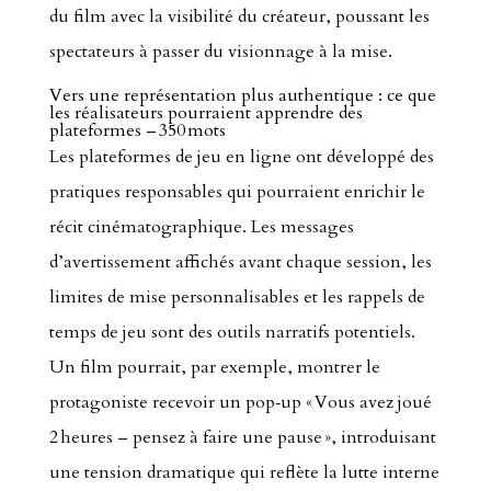
du film avec la visibilité du créateur, poussant les
spectateurs à passer du visionnage à la mise.
Vers une représentation plus authentique : ce que
les réalisateurs pourraient apprendre des
plateformes – 350 mots
Les plateformes de jeu en ligne ont développé des
pratiques responsables qui pourraient enrichir le
récit cinématographique. Les messages
d’avertissement affichés avant chaque session, les
limites de mise personnalisables et les rappels de
temps de jeu sont des outils narratifs potentiels.
Un film pourrait, par exemple, montrer le
protagoniste recevoir un pop‑up « Vous avez joué
2 heures – pensez à faire une pause », introduisant
une tension dramatique qui reflète la lutte interne