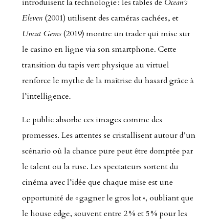
introduisent la technologie : les tables de
Ocean’s
Eleven
(2001) utilisent des caméras cachées, et
Uncut Gems
(2019) montre un trader qui mise sur
le casino en ligne via son smartphone. Cette
transition du tapis vert physique au virtuel
renforce le mythe de la maîtrise du hasard grâce à
l’intelligence.
Le public absorbe ces images comme des
promesses. Les attentes se cristallisent autour d’un
scénario où la chance pure peut être domptée par
le talent ou la ruse. Les spectateurs sortent du
cinéma avec l’idée que chaque mise est une
opportunité de « gagner le gros lot », oubliant que
le house edge, souvent entre 2 % et 5 % pour les