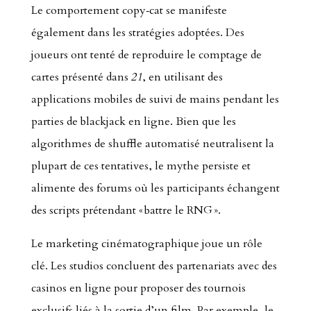
Le comportement copy‑cat se manifeste
également dans les stratégies adoptées. Des
joueurs ont tenté de reproduire le comptage de
cartes présenté dans
21
, en utilisant des
applications mobiles de suivi de mains pendant les
parties de blackjack en ligne. Bien que les
algorithmes de shuffle automatisé neutralisent la
plupart de ces tentatives, le mythe persiste et
alimente des forums où les participants échangent
des scripts prétendant « battre le RNG ».
Le marketing cinématographique joue un rôle
clé. Les studios concluent des partenariats avec des
casinos en ligne pour proposer des tournois
exclusifs liés à la sortie d’un film. Par exemple, le