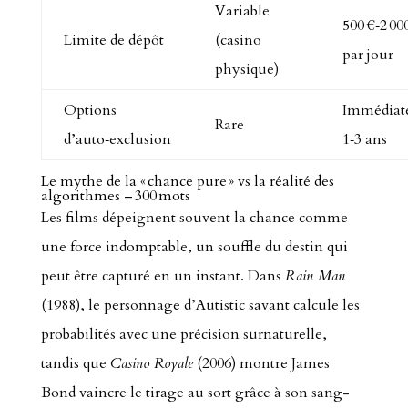
Variable
500 €‑2 00
Limite de dépôt
(casino
par jour
physique)
Options
Immédiat
Rare
d’auto‑exclusion
1‑3 ans
Le mythe de la « chance pure » vs la réalité des
algorithmes – 300 mots
Les films dépeignent souvent la chance comme
une force indomptable, un souffle du destin qui
peut être capturé en un instant. Dans
Rain Man
(1988), le personnage d’Autistic savant calcule les
probabilités avec une précision surnaturelle,
tandis que
Casino Royale
(2006) montre James
Bond vaincre le tirage au sort grâce à son sang-