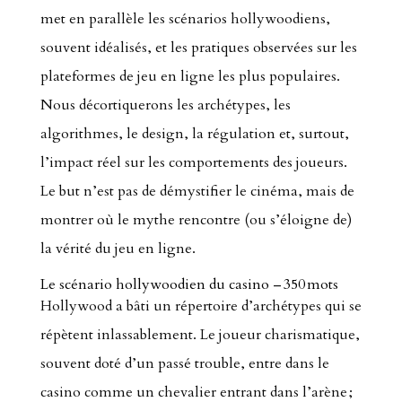
met en parallèle les scénarios hollywoodiens,
souvent idéalisés, et les pratiques observées sur les
plateformes de jeu en ligne les plus populaires.
Nous décortiquerons les archétypes, les
algorithmes, le design, la régulation et, surtout,
l’impact réel sur les comportements des joueurs.
Le but n’est pas de démystifier le cinéma, mais de
montrer où le mythe rencontre (ou s’éloigne de)
la vérité du jeu en ligne.
Le scénario hollywoodien du casino – 350 mots
Hollywood a bâti un répertoire d’archétypes qui se
répètent inlassablement. Le joueur charismatique,
souvent doté d’un passé trouble, entre dans le
casino comme un chevalier entrant dans l’arène ;