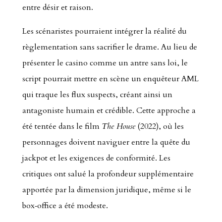
entre désir et raison.
Les scénaristes pourraient intégrer la réalité du
règlementation sans sacrifier le drame. Au lieu de
présenter le casino comme un antre sans loi, le
script pourrait mettre en scène un enquêteur AML
qui traque les flux suspects, créant ainsi un
antagoniste humain et crédible. Cette approche a
été tentée dans le film
The House
(2022), où les
personnages doivent naviguer entre la quête du
jackpot et les exigences de conformité. Les
critiques ont salué la profondeur supplémentaire
apportée par la dimension juridique, même si le
box‑office a été modeste.