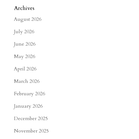
Archives
August 2026
July 2026
June 2026
May 2026
April 2026
March 2026
February 2026
January 2026
December 2025
November 2025