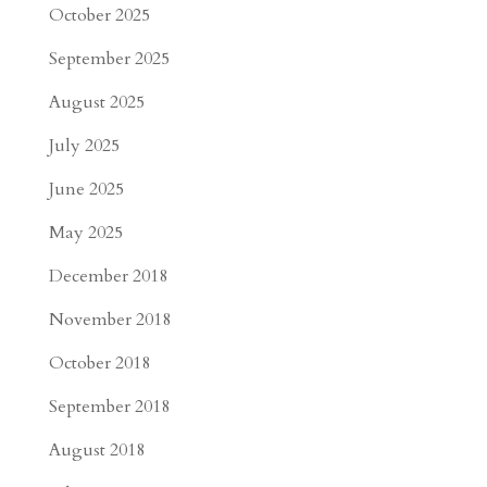
October 2025
September 2025
August 2025
July 2025
June 2025
May 2025
December 2018
November 2018
October 2018
September 2018
August 2018