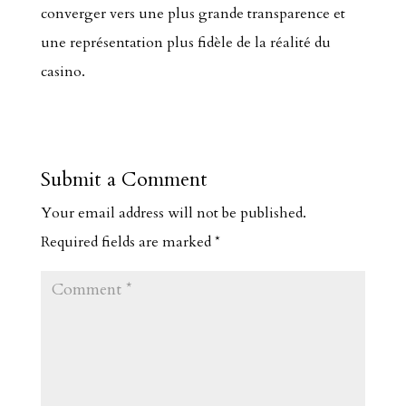
converger vers une plus grande transparence et
une représentation plus fidèle de la réalité du
casino.
Submit a Comment
Your email address will not be published.
Required fields are marked
*