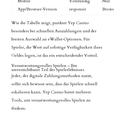
Mobile
Vollständig
Nur
App/Browser‑Version
responsiv
Brows
Wie die Tabelle zeigt, punktet Yep Casino
besonders bei schnellen Auszahlungen und der
breiten Auswahl an eWallet‑Optionen. Für
Spieler, die Wert auf sofortige Verfügbarkeit ihres
Geldes legen, ist das ein entscheidender Vorteil.
Verantwortungsvolles Spielen – Ein
unverzichtbarer Teil des Spielerlebnisses
Jeder, der digitale Zahlungsmethoden nutzt,
sollte sich bewusst sein, dass das Spielen schnell
eskalieren kann. Yep Casino bietet mehrere
Tools, um verantwortungsvolles Spielen zu
fördern: