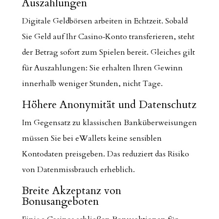
Auszahlungen
Digitale Geldbörsen arbeiten in Echtzeit. Sobald
Sie Geld auf Ihr Casino‑Konto transferieren, steht
der Betrag sofort zum Spielen bereit. Gleiches gilt
für Auszahlungen: Sie erhalten Ihren Gewinn
innerhalb weniger Stunden, nicht Tage.
Höhere Anonymität und Datenschutz
Im Gegensatz zu klassischen Banküberweisungen
müssen Sie bei eWallets keine sensiblen
Kontodaten preisgeben. Das reduziert das Risiko
von Datenmissbrauch erheblich.
Breite Akzeptanz von
Bonusangeboten