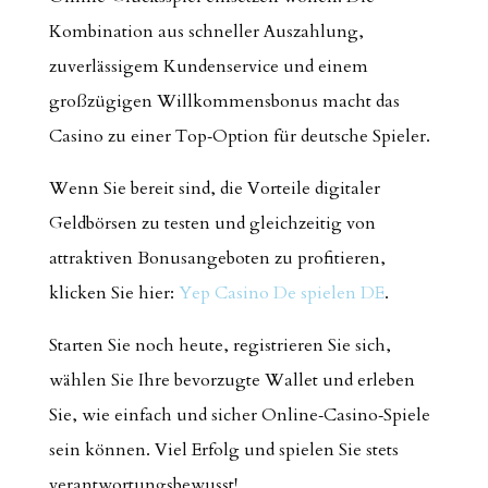
Kombination aus schneller Auszahlung,
zuverlässigem Kundenservice und einem
großzügigen Willkommensbonus macht das
Casino zu einer Top‑Option für deutsche Spieler.
Wenn Sie bereit sind, die Vorteile digitaler
Geldbörsen zu testen und gleichzeitig von
attraktiven Bonusangeboten zu profitieren,
klicken Sie hier:
Yep Casino De spielen DE
.
Starten Sie noch heute, registrieren Sie sich,
wählen Sie Ihre bevorzugte Wallet und erleben
Sie, wie einfach und sicher Online‑Casino‑Spiele
sein können. Viel Erfolg und spielen Sie stets
verantwortungsbewusst!