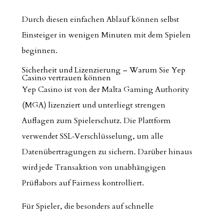
Durch diesen einfachen Ablauf können selbst
Einsteiger in wenigen Minuten mit dem Spielen
beginnen.
Sicherheit und Lizenzierung – Warum Sie Yep
Casino vertrauen können
Yep Casino ist von der Malta Gaming Authority
(MGA) lizenziert und unterliegt strengen
Auflagen zum Spielerschutz. Die Plattform
verwendet SSL‑Verschlüsselung, um alle
Datenübertragungen zu sichern. Darüber hinaus
wird jede Transaktion von unabhängigen
Prüflabors auf Fairness kontrolliert.
Für Spieler, die besonders auf schnelle