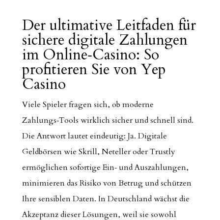
Der ultimative Leitfaden für
sichere digitale Zahlungen
im Online‑Casino: So
profitieren Sie von Yep
Casino
Viele Spieler fragen sich, ob moderne
Zahlungs‑Tools wirklich sicher und schnell sind.
Die Antwort lautet eindeutig: Ja. Digitale
Geldbörsen wie Skrill, Neteller oder Trustly
ermöglichen sofortige Ein‑ und Auszahlungen,
minimieren das Risiko von Betrug und schützen
Ihre sensiblen Daten. In Deutschland wächst die
Akzeptanz dieser Lösungen, weil sie sowohl