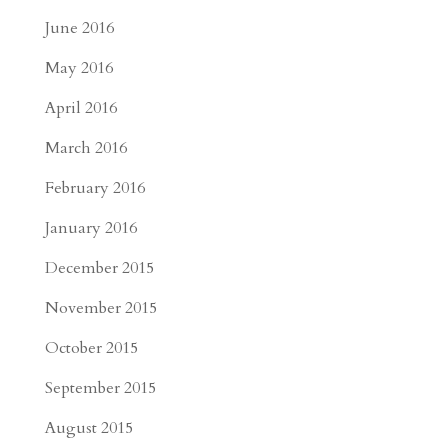
June 2016
May 2016
April 2016
March 2016
February 2016
January 2016
December 2015
November 2015
October 2015
September 2015
August 2015