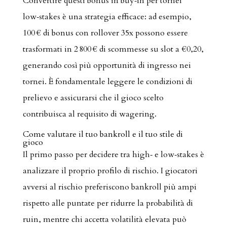
Convertire questi bonus in buy‑in per tornei
low‑stakes è una strategia efficace: ad esempio,
100 € di bonus con rollover 35x possono essere
trasformati in 2 800 € di scommesse su slot a €0,20,
generando così più opportunità di ingresso nei
tornei. È fondamentale leggere le condizioni di
prelievo e assicurarsi che il gioco scelto
contribuisca al requisito di wagering.
Come valutare il tuo bankroll e il tuo stile di
gioco
Il primo passo per decidere tra high‑ e low‑stakes è
analizzare il proprio profilo di rischio. I giocatori
avversi al rischio preferiscono bankroll più ampi
rispetto alle puntate per ridurre la probabilità di
ruin, mentre chi accetta volatilità elevata può