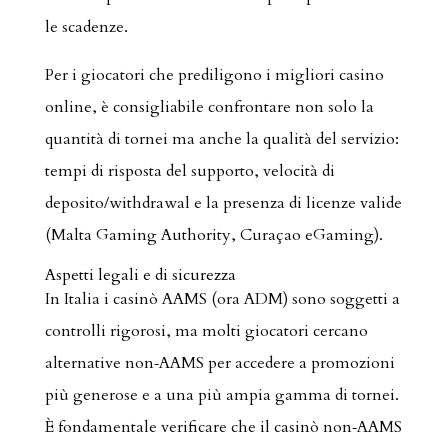
le scadenze.
Per i giocatori che prediligono i migliori casino
online, è consigliabile confrontare non solo la
quantità di tornei ma anche la qualità del servizio:
tempi di risposta del supporto, velocità di
deposito/withdrawal e la presenza di licenze valide
(Malta Gaming Authority, Curaçao eGaming).
Aspetti legali e di sicurezza
In Italia i casinò AAMS (ora ADM) sono soggetti a
controlli rigorosi, ma molti giocatori cercano
alternative non‑AAMS per accedere a promozioni
più generose e a una più ampia gamma di tornei.
È fondamentale verificare che il casinò non‑AAMS