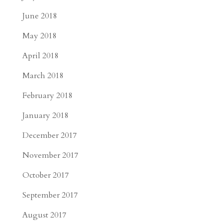
June 2018
May 2018
April 2018
March 2018
February 2018
January 2018
December 2017
November 2017
October 2017
September 2017
August 2017