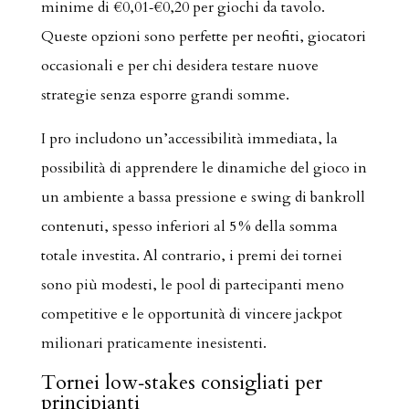
minime di €0,01‑€0,20 per giochi da tavolo.
Queste opzioni sono perfette per neofiti, giocatori
occasionali e per chi desidera testare nuove
strategie senza esporre grandi somme.
I pro includono un’accessibilità immediata, la
possibilità di apprendere le dinamiche del gioco in
un ambiente a bassa pressione e swing di bankroll
contenuti, spesso inferiori al 5 % della somma
totale investita. Al contrario, i premi dei tornei
sono più modesti, le pool di partecipanti meno
competitive e le opportunità di vincere jackpot
milionari praticamente inesistenti.
Tornei low‑stakes consigliati per
principianti