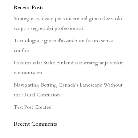
Recent Posts
Strategie avanzate per vincere nel gioco d'azzardo
scopri i segreti dei professionisti
Tecnologia e gioco d'azzardo un futuro senza
confini
Pokerin salat Stake Finlandissa: strategiat ja vinkit
voittamiseen
Navigating Betting Canada’s Landscape Without
the Usual Confusion
Test Post Created
Recent Comments