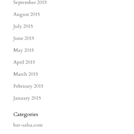
September 2015
August 2015
July 2015
June 2015
May 2015
April 2015
March 2015
February 2015
January 2015
Categories
bar-salsa.com