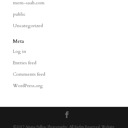
mem-saab.com
public
Uncategorized
Meta
Log in
Entries feed
Comments feed
WordPress.org
©2017 Ariana Pulhac Photography. All Rights Reserved. Website