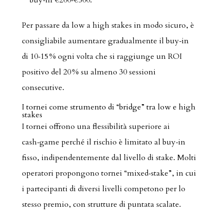
buy‑in €200‑€500.
Per passare da low a high stakes in modo sicuro, è
consigliabile aumentare gradualmente il buy‑in
di 10‑15 % ogni volta che si raggiunge un ROI
positivo del 20 % su almeno 30 sessioni
consecutive.
I tornei come strumento di “bridge” tra low e high
stakes
I tornei offrono una flessibilità superiore ai
cash‑game perché il rischio è limitato al buy‑in
fisso, indipendentemente dal livello di stake. Molti
operatori propongono tornei “mixed‑stake”, in cui
i partecipanti di diversi livelli competono per lo
stesso premio, con strutture di puntata scalate.