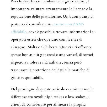
Per chi desidera un ambiente di gioco sicuro, è
importante valutare attentamente le licenze e la
reputazione delle piattaforme. Un buon punto di
partenza è consultare un
casino non AAMS
affidabile
, dove è possibile trovare informazioni su
operatori esteri che operano con licenze di
Curaçao, Malta o Gibilterra. Questi siti offrono
spesso bonus più generosi e una varietà di tornei
rispetto a molte realtà italiane, senza però
trascurare la protezione dei dati e le pratiche di
gioco responsabile.
Nel prosieguo di questo articolo esamineremo le
differenze tra tavoli high‑stakes e low‑stakes, i
criteri da considerare per allineare la propria