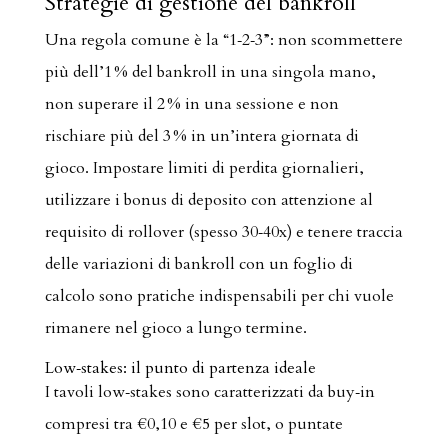
Strategie di gestione del bankroll
Una regola comune è la “1‑2‑3”: non scommettere
più dell’1 % del bankroll in una singola mano,
non superare il 2 % in una sessione e non
rischiare più del 3 % in un’intera giornata di
gioco. Impostare limiti di perdita giornalieri,
utilizzare i bonus di deposito con attenzione al
requisito di rollover (spesso 30‑40x) e tenere traccia
delle variazioni di bankroll con un foglio di
calcolo sono pratiche indispensabili per chi vuole
rimanere nel gioco a lungo termine.
Low‑stakes: il punto di partenza ideale
I tavoli low‑stakes sono caratterizzati da buy‑in
compresi tra €0,10 e €5 per slot, o puntate