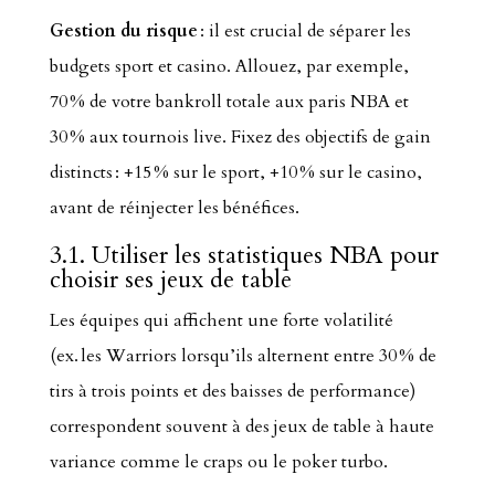
Gestion du risque
: il est crucial de séparer les
budgets sport et casino. Allouez, par exemple,
70 % de votre bankroll totale aux paris NBA et
30 % aux tournois live. Fixez des objectifs de gain
distincts : +15 % sur le sport, +10 % sur le casino,
avant de réinjecter les bénéfices.
3.1. Utiliser les statistiques NBA pour
choisir ses jeux de table
Les équipes qui affichent une forte volatilité
(ex. les Warriors lorsqu’ils alternent entre 30 % de
tirs à trois points et des baisses de performance)
correspondent souvent à des jeux de table à haute
variance comme le craps ou le poker turbo.