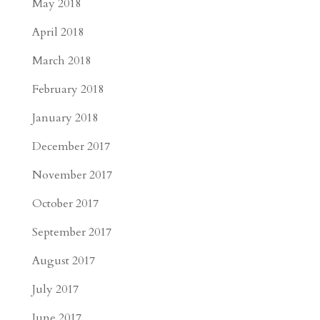
May 2018
April 2018
March 2018
February 2018
January 2018
December 2017
November 2017
October 2017
September 2017
August 2017
July 2017
June 2017