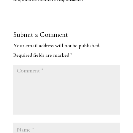
Submit a Comment
Your email address will not be published.
Required fields are marked
*