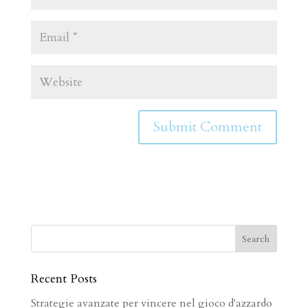
Recent Posts
Strategie avanzate per vincere nel gioco d'azzardo