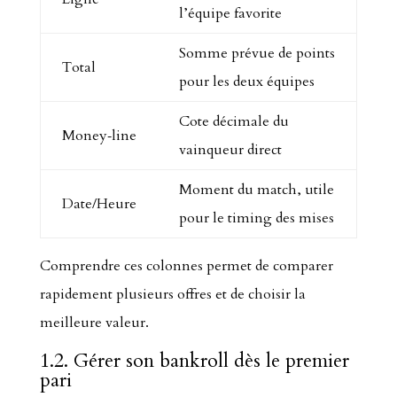
l’équipe favorite
Somme prévue de points
Total
pour les deux équipes
Cote décimale du
Money‑line
vainqueur direct
Moment du match, utile
Date/Heure
pour le timing des mises
Comprendre ces colonnes permet de comparer
rapidement plusieurs offres et de choisir la
meilleure valeur.
1.2. Gérer son bankroll dès le premier
pari