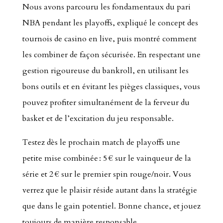
Nous avons parcouru les fondamentaux du pari
NBA pendant les playoffs, expliqué le concept des
tournois de casino en live, puis montré comment
les combiner de façon sécurisée. En respectant une
gestion rigoureuse du bankroll, en utilisant les
bons outils et en évitant les pièges classiques, vous
pouvez profiter simultanément de la ferveur du
basket et de l’excitation du jeu responsable.
Testez dès le prochain match de playoffs une
petite mise combinée : 5 € sur le vainqueur de la
série et 2 € sur le premier spin rouge/noir. Vous
verrez que le plaisir réside autant dans la stratégie
que dans le gain potentiel. Bonne chance, et jouez
toujours de manière responsable.