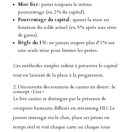
Mise fixe
: parier toujours le même
pourcentage (ex. 2 % du capital).
Pourcentage du capital
: ajuster la mise en
fonction du solde actuel (ex. 5 % après une série
de gains).
Règle du 1 %
: ne jamais risquer plus d’1 % sur
une seule mise pour limiter les pertes.
Ces méthodes simples aident à préserver le capital
tout en laissant de la place à la progression.
2. Découverte des tournois de casino en direct : le
concept « Live »
Le live casino se distingue par la présence de
croupiers humains diffusés en streaming HD. Le
joueur interagit via le chat, place ses jetons en
temps réel et voit chaque carte ou chaque roue