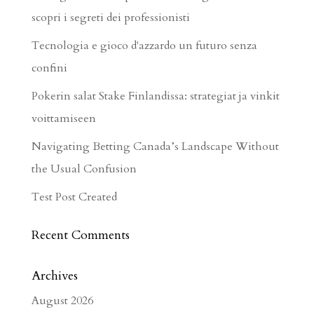
scopri i segreti dei professionisti
Tecnologia e gioco d'azzardo un futuro senza
confini
Pokerin salat Stake Finlandissa: strategiat ja vinkit
voittamiseen
Navigating Betting Canada’s Landscape Without
the Usual Confusion
Test Post Created
Recent Comments
Archives
August 2026