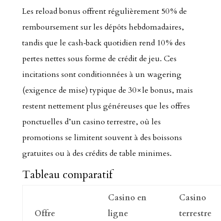
Les reload bonus offrent régulièrement 50 % de
remboursement sur les dépôts hebdomadaires,
tandis que le cash‑back quotidien rend 10 % des
pertes nettes sous forme de crédit de jeu. Ces
incitations sont conditionnées à un wagering
(exigence de mise) typique de 30 × le bonus, mais
restent nettement plus généreuses que les offres
ponctuelles d’un casino terrestre, où les
promotions se limitent souvent à des boissons
gratuites ou à des crédits de table minimes.
Tableau comparatif
Casino en
Casino
Offre
ligne
terrestre