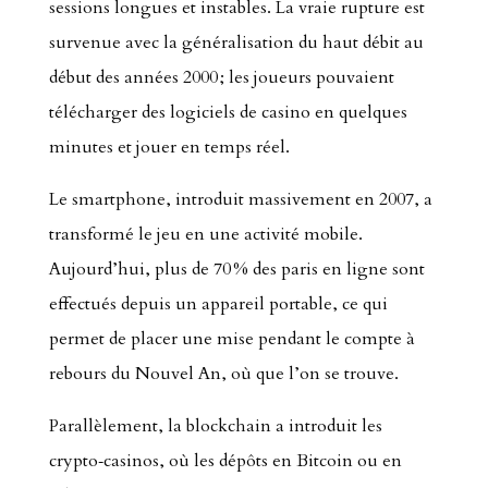
sessions longues et instables. La vraie rupture est
survenue avec la généralisation du haut débit au
début des années 2000 ; les joueurs pouvaient
télécharger des logiciels de casino en quelques
minutes et jouer en temps réel.
Le smartphone, introduit massivement en 2007, a
transformé le jeu en une activité mobile.
Aujourd’hui, plus de 70 % des paris en ligne sont
effectués depuis un appareil portable, ce qui
permet de placer une mise pendant le compte à
rebours du Nouvel An, où que l’on se trouve.
Parallèlement, la blockchain a introduit les
crypto‑casinos, où les dépôts en Bitcoin ou en