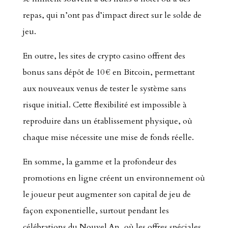
repas, qui n’ont pas d’impact direct sur le solde de
jeu.
En outre, les sites de crypto casino offrent des
bonus sans dépôt de 10 € en Bitcoin, permettant
aux nouveaux venus de tester le système sans
risque initial. Cette flexibilité est impossible à
reproduire dans un établissement physique, où
chaque mise nécessite une mise de fonds réelle.
En somme, la gamme et la profondeur des
promotions en ligne créent un environnement où
le joueur peut augmenter son capital de jeu de
façon exponentielle, surtout pendant les
célébrations du Nouvel An, où les offres spéciales