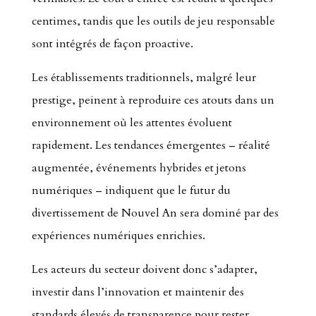
centimes, tandis que les outils de jeu responsable
sont intégrés de façon proactive.
Les établissements traditionnels, malgré leur
prestige, peinent à reproduire ces atouts dans un
environnement où les attentes évoluent
rapidement. Les tendances émergentes – réalité
augmentée, événements hybrides et jetons
numériques – indiquent que le futur du
divertissement de Nouvel An sera dominé par des
expériences numériques enrichies.
Les acteurs du secteur doivent donc s’adapter,
investir dans l’innovation et maintenir des
standards élevés de transparence pour rester