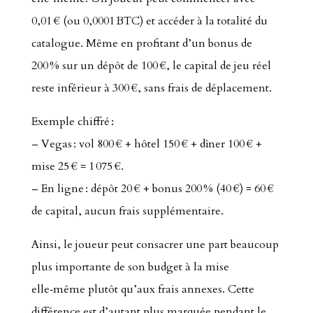
0,01 € (ou 0,0001 BTC) et accéder à la totalité du
catalogue. Même en profitant d’un bonus de
200 % sur un dépôt de 100 €, le capital de jeu réel
reste inférieur à 300 €, sans frais de déplacement.
Exemple chiffré :
– Vegas : vol 800 € + hôtel 150 € + dîner 100 € +
mise 25 € = 1 075 €.
– En ligne : dépôt 20 € + bonus 200 % (40 €) = 60 €
de capital, aucun frais supplémentaire.
Ainsi, le joueur peut consacrer une part beaucoup
plus importante de son budget à la mise
elle‑même plutôt qu’aux frais annexes. Cette
différence est d’autant plus marquée pendant le