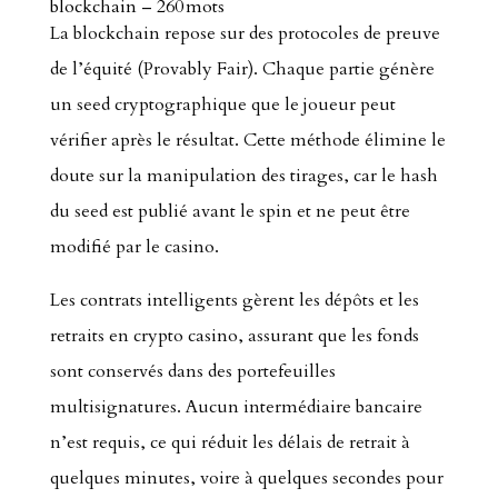
blockchain – 260 mots
La blockchain repose sur des protocoles de preuve
de l’équité (Provably Fair). Chaque partie génère
un seed cryptographique que le joueur peut
vérifier après le résultat. Cette méthode élimine le
doute sur la manipulation des tirages, car le hash
du seed est publié avant le spin et ne peut être
modifié par le casino.
Les contrats intelligents gèrent les dépôts et les
retraits en crypto casino, assurant que les fonds
sont conservés dans des portefeuilles
multisignatures. Aucun intermédiaire bancaire
n’est requis, ce qui réduit les délais de retrait à
quelques minutes, voire à quelques secondes pour