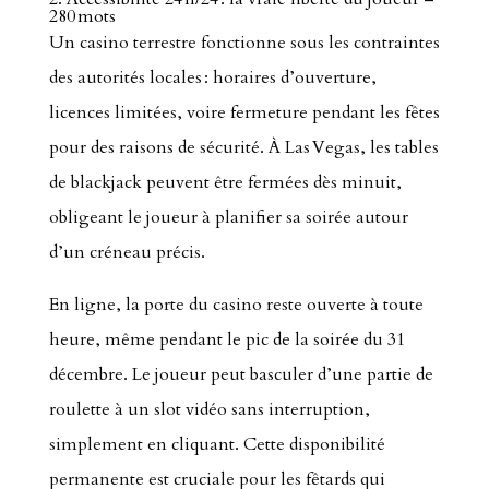
280 mots
Un casino terrestre fonctionne sous les contraintes
des autorités locales : horaires d’ouverture,
licences limitées, voire fermeture pendant les fêtes
pour des raisons de sécurité. À Las Vegas, les tables
de blackjack peuvent être fermées dès minuit,
obligeant le joueur à planifier sa soirée autour
d’un créneau précis.
En ligne, la porte du casino reste ouverte à toute
heure, même pendant le pic de la soirée du 31
décembre. Le joueur peut basculer d’une partie de
roulette à un slot vidéo sans interruption,
simplement en cliquant. Cette disponibilité
permanente est cruciale pour les fêtards qui