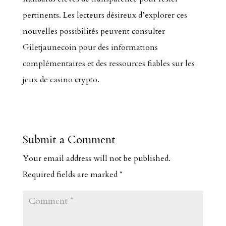
pertinents. Les lecteurs désireux d’explorer ces
nouvelles possibilités peuvent consulter
Giletjaunecoin pour des informations
complémentaires et des ressources fiables sur les
jeux de casino crypto.
Submit a Comment
Your email address will not be published.
Required fields are marked
*