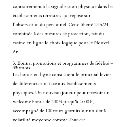
contrairement à la signalisation physique dans les
établissements terrestres qui repose sur
l’observation du personnel. Cette liberté 24 h/24,
combinée à des mesures de protection, fait du
casino en ligne le choix logique pour le Nouvel
An.
3. Bonus, promotions et programmes de fidélité –
350 mots
Les bonus en ligne constituent le principal levier
de différenciation face aux établissements
physiques. Un nouveau joueur peut recevoir un
welcome bonus de 200 % jusqu’à 2 000 €,
accompagné de 100 tours gratuits sur un slot à
volatilité moyenne comme
Starburst
.