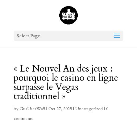
Select Page
« Le Nouvel An des jeux :
pourquoi le casino en ligne
surpasse le Vegas
traditionnel »
by
GuaUserWa5
|
Oct 27, 2025
|
Uncategorized
|
0
comments