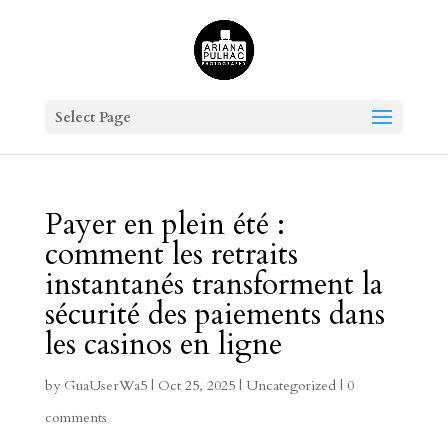
Select Page
Payer en plein été :
comment les retraits
instantanés transforment la
sécurité des paiements dans
les casinos en ligne
by
GuaUserWa5
|
Oct 25, 2025
|
Uncategorized
|
0
comments