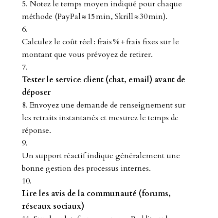
Notez le temps moyen indiqué pour chaque
méthode (PayPal ≈ 15 min, Skrill ≈ 30 min).
Calculez le coût réel : frais % + frais fixes sur le
montant que vous prévoyez de retirer.
Tester le service client (chat, email) avant de
déposer
Envoyez une demande de renseignement sur
les retraits instantanés et mesurez le temps de
réponse.
Un support réactif indique généralement une
bonne gestion des processus internes.
Lire les avis de la communauté (forums,
réseaux sociaux)