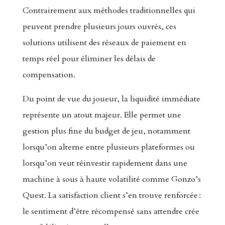
Contrairement aux méthodes traditionnelles qui
peuvent prendre plusieurs jours ouvrés, ces
solutions utilisent des réseaux de paiement en
temps réel pour éliminer les délais de
compensation.
Du point de vue du joueur, la liquidité immédiate
représente un atout majeur. Elle permet une
gestion plus fine du budget de jeu, notamment
lorsqu’on alterne entre plusieurs plateformes ou
lorsqu’on veut réinvestir rapidement dans une
machine à sous à haute volatilité comme Gonzo’s
Quest. La satisfaction client s’en trouve renforcée :
le sentiment d’être récompensé sans attendre crée