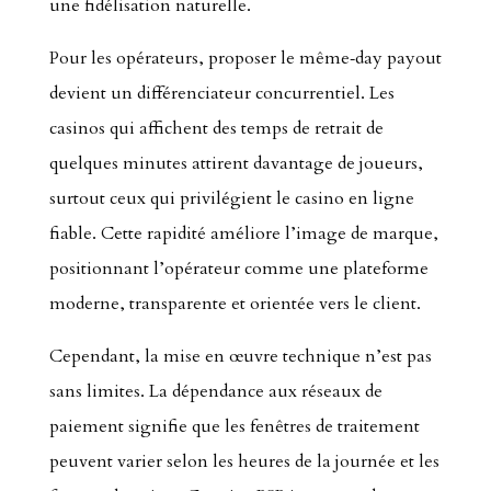
une fidélisation naturelle.
Pour les opérateurs, proposer le même‑day payout
devient un différenciateur concurrentiel. Les
casinos qui affichent des temps de retrait de
quelques minutes attirent davantage de joueurs,
surtout ceux qui privilégient le casino en ligne
fiable. Cette rapidité améliore l’image de marque,
positionnant l’opérateur comme une plateforme
moderne, transparente et orientée vers le client.
Cependant, la mise en œuvre technique n’est pas
sans limites. La dépendance aux réseaux de
paiement signifie que les fenêtres de traitement
peuvent varier selon les heures de la journée et les