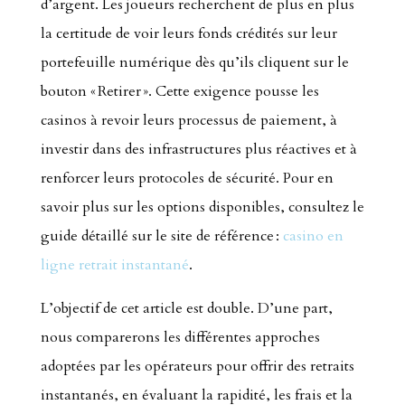
d’argent. Les joueurs recherchent de plus en plus
la certitude de voir leurs fonds crédités sur leur
portefeuille numérique dès qu’ils cliquent sur le
bouton « Retirer ». Cette exigence pousse les
casinos à revoir leurs processus de paiement, à
investir dans des infrastructures plus réactives et à
renforcer leurs protocoles de sécurité. Pour en
savoir plus sur les options disponibles, consultez le
guide détaillé sur le site de référence :
casino en
ligne retrait instantané
.
L’objectif de cet article est double. D’une part,
nous comparerons les différentes approches
adoptées par les opérateurs pour offrir des retraits
instantanés, en évaluant la rapidité, les frais et la