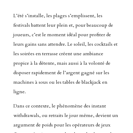
L’été s’installe, les plages s’emplissent, les
festivals battent leur plein et, pour beaucoup de
joueurs, c’est le moment idéal pour profiter de
leurs gains sans attendre. Le soleil, les cocktails et
les soirées en terrasse créent une ambiance
propice à la détente, mais aussi à la volonté de
disposer rapidement de l’argent gagné sur les
machines à sous ou les tables de blackjack en
ligne.
Dans ce contexte, le phénomène des instant
withdrawals, ou retraits le jour même, devient un
argument de poids pour les opérateurs de jeux