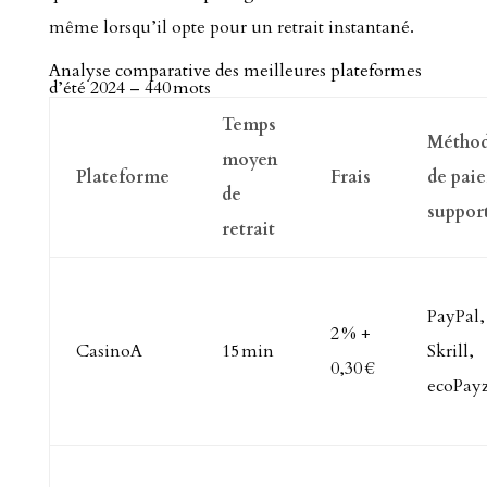
même lorsqu’il opte pour un retrait instantané.
Analyse comparative des meilleures plateformes
d’été 2024 – 440 mots
Temps
Métho
moyen
Plateforme
Frais
de pai
de
suppor
retrait
PayPal,
2 % +
CasinoA
15 min
Skrill,
0,30 €
ecoPay