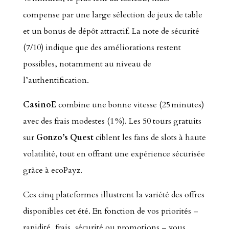
compense par une large sélection de jeux de table
et un bonus de dépôt attractif. La note de sécurité
(7/10) indique que des améliorations restent
possibles, notamment au niveau de
l’authentification.
CasinoE
combine une bonne vitesse (25 minutes)
avec des frais modestes (1 %). Les 50 tours gratuits
sur
Gonzo’s Quest
ciblent les fans de slots à haute
volatilité, tout en offrant une expérience sécurisée
grâce à ecoPayz.
Ces cinq plateformes illustrent la variété des offres
disponibles cet été. En fonction de vos priorités –
rapidité, frais, sécurité ou promotions – vous