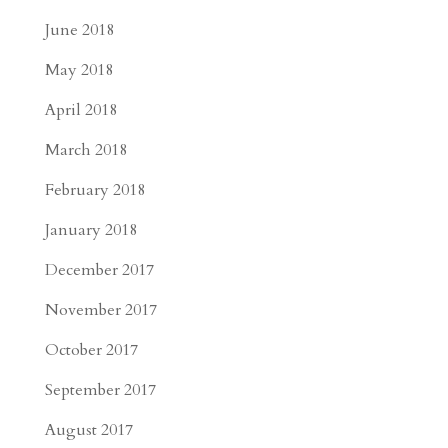
June 2018
May 2018
April 2018
March 2018
February 2018
January 2018
December 2017
November 2017
October 2017
September 2017
August 2017