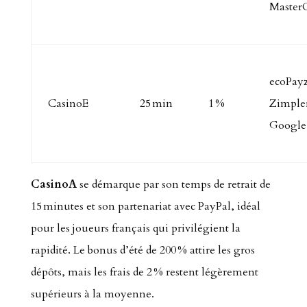
Master
ecoPayz
CasinoE
25 min
1 %
Zimple
Google
CasinoA
se démarque par son temps de retrait de
15 minutes et son partenariat avec PayPal, idéal
pour les joueurs français qui privilégient la
rapidité. Le bonus d’été de 200 % attire les gros
dépôts, mais les frais de 2 % restent légèrement
supérieurs à la moyenne.