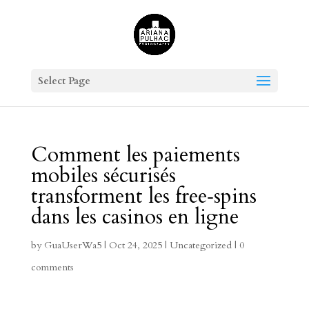
Select Page
Comment les paiements
mobiles sécurisés
transforment les free‑spins
dans les casinos en ligne
by
GuaUserWa5
|
Oct 24, 2025
|
Uncategorized
|
0
comments