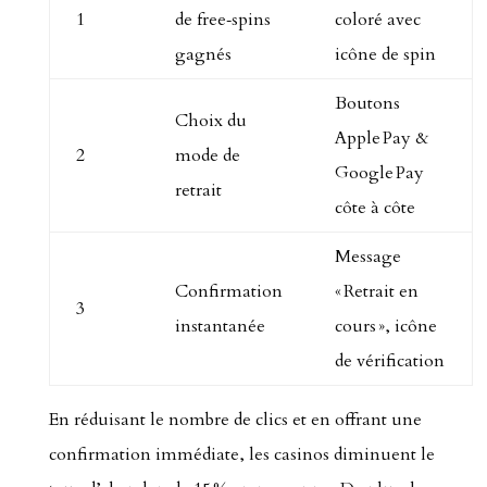
1
de free‑spins
coloré avec
gagnés
icône de spin
Boutons
Choix du
Apple Pay &
2
mode de
Google Pay
retrait
côte à côte
Message
Confirmation
« Retrait en
3
instantanée
cours », icône
de vérification
En réduisant le nombre de clics et en offrant une
confirmation immédiate, les casinos diminuent le