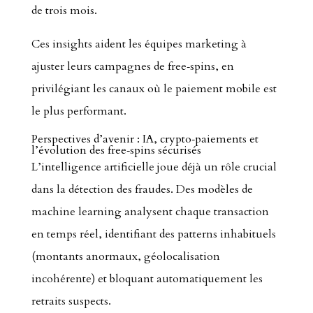
de trois mois.
Ces insights aident les équipes marketing à
ajuster leurs campagnes de free‑spins, en
privilégiant les canaux où le paiement mobile est
le plus performant.
Perspectives d’avenir : IA, crypto‑paiements et
l’évolution des free‑spins sécurisés
L’intelligence artificielle joue déjà un rôle crucial
dans la détection des fraudes. Des modèles de
machine learning analysent chaque transaction
en temps réel, identifiant des patterns inhabituels
(montants anormaux, géolocalisation
incohérente) et bloquant automatiquement les
retraits suspects.