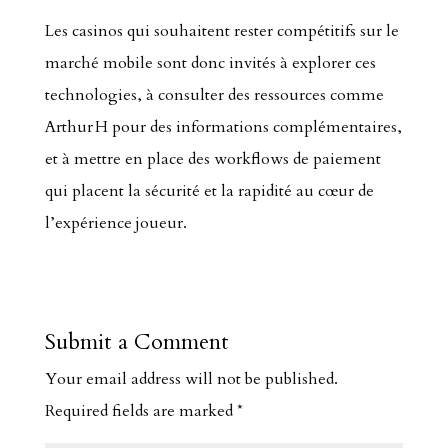
Les casinos qui souhaitent rester compétitifs sur le
marché mobile sont donc invités à explorer ces
technologies, à consulter des ressources comme
Arthur H pour des informations complémentaires,
et à mettre en place des workflows de paiement
qui placent la sécurité et la rapidité au cœur de
l’expérience joueur.
Submit a Comment
Your email address will not be published.
Required fields are marked
*