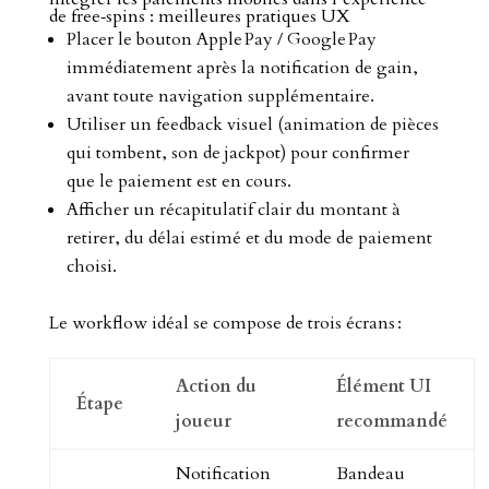
de free‑spins : meilleures pratiques UX
Placer le bouton Apple Pay / Google Pay
immédiatement après la notification de gain,
avant toute navigation supplémentaire.
Utiliser un feedback visuel (animation de pièces
qui tombent, son de jackpot) pour confirmer
que le paiement est en cours.
Afficher un récapitulatif clair du montant à
retirer, du délai estimé et du mode de paiement
choisi.
Le workflow idéal se compose de trois écrans :
Action du
Élément UI
Étape
joueur
recommandé
Notification
Bandeau