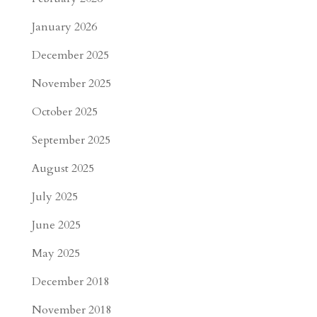
January 2026
December 2025
November 2025
October 2025
September 2025
August 2025
July 2025
June 2025
May 2025
December 2018
November 2018