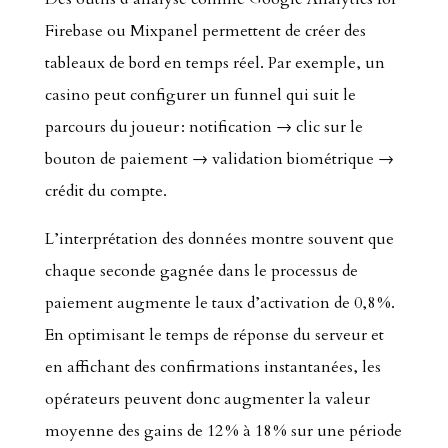
Firebase ou Mixpanel permettent de créer des
tableaux de bord en temps réel. Par exemple, un
casino peut configurer un funnel qui suit le
parcours du joueur : notification → clic sur le
bouton de paiement → validation biométrique →
crédit du compte.
L’interprétation des données montre souvent que
chaque seconde gagnée dans le processus de
paiement augmente le taux d’activation de 0,8 %.
En optimisant le temps de réponse du serveur et
en affichant des confirmations instantanées, les
opérateurs peuvent donc augmenter la valeur
moyenne des gains de 12 % à 18 % sur une période