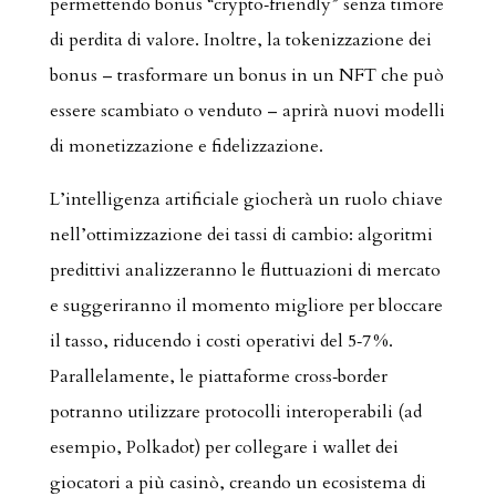
permettendo bonus “crypto‑friendly” senza timore
di perdita di valore. Inoltre, la tokenizzazione dei
bonus – trasformare un bonus in un NFT che può
essere scambiato o venduto – aprirà nuovi modelli
di monetizzazione e fidelizzazione.
L’intelligenza artificiale giocherà un ruolo chiave
nell’ottimizzazione dei tassi di cambio: algoritmi
predittivi analizzeranno le fluttuazioni di mercato
e suggeriranno il momento migliore per bloccare
il tasso, riducendo i costi operativi del 5‑7 %.
Parallelamente, le piattaforme cross‑border
potranno utilizzare protocolli interoperabili (ad
esempio, Polkadot) per collegare i wallet dei
giocatori a più casinò, creando un ecosistema di