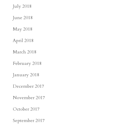
July 2018
June 2018
May 2018
April 2018
March 2018
February 2018
January 2018
December 2017
November 2017
October 2017
September 2017