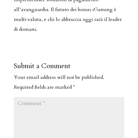
all’avanguardia. Il futuro dei bonus iGaming è
multi‑valuta, e chi lo abbraccia oggi sarà il leader
di domani.
Submit a Comment
Your email address will not be published.
Required fields are marked
*