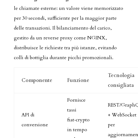
le chiamate esterne: un valore viene memorizzato
per 30 secondi, sufficiente per la maggior parte
delle transazioni. Il bilanciamento del carico,
gestito da un reverse proxy come NGINX,
distribuisce le richieste tra più istanze, evitando
colli di bottiglia durante picchi promozionali.
Tecnologia
Componente
Funzione
consigliata
Fornisce
REST/Graph
tassi
API di
+ WebSocket
fiat‑crypto
conversione
per
in tempo
aggiornamen