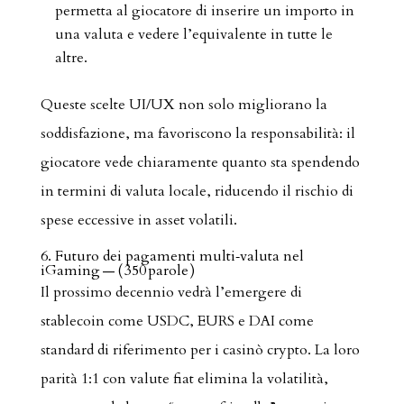
permetta al giocatore di inserire un importo in
una valuta e vedere l’equivalente in tutte le
altre.
Queste scelte UI/UX non solo migliorano la
soddisfazione, ma favoriscono la responsabilità: il
giocatore vede chiaramente quanto sta spendendo
in termini di valuta locale, riducendo il rischio di
spese eccessive in asset volatili.
6. Futuro dei pagamenti multi‑valuta nel
iGaming — ( 350 parole )
Il prossimo decennio vedrà l’emergere di
stablecoin come USDC, EURS e DAI come
standard di riferimento per i casinò crypto. La loro
parità 1:1 con valute fiat elimina la volatilità,