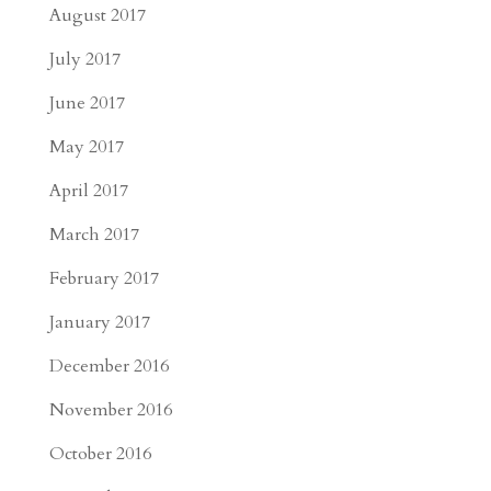
August 2017
July 2017
June 2017
May 2017
April 2017
March 2017
February 2017
January 2017
December 2016
November 2016
October 2016