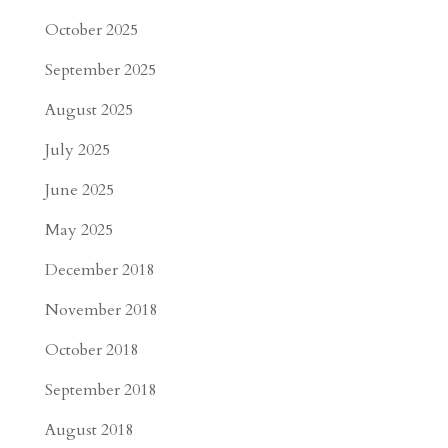
October 2025
September 2025
August 2025
July 2025
June 2025
May 2025
December 2018
November 2018
October 2018
September 2018
August 2018