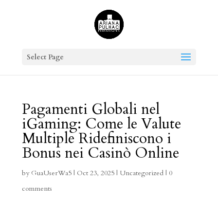
Select Page
Pagamenti Globali nel
iGaming: Come le Valute
Multiple Ridefiniscono i
Bonus nei Casinò Online
by
GuaUserWa5
|
Oct 23, 2025
|
Uncategorized
|
0
comments