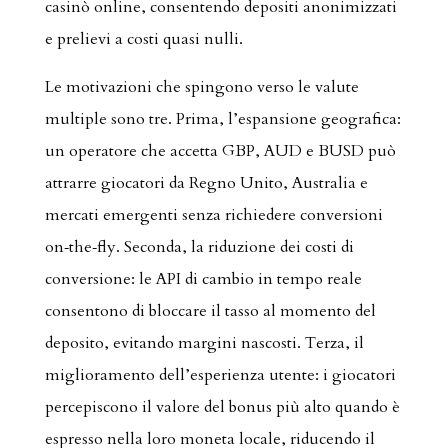
casinò online, consentendo depositi anonimizzati
e prelievi a costi quasi nulli.
Le motivazioni che spingono verso le valute
multiple sono tre. Prima, l’espansione geografica:
un operatore che accetta GBP, AUD e BUSD può
attrarre giocatori da Regno Unito, Australia e
mercati emergenti senza richiedere conversioni
on‑the‑fly. Seconda, la riduzione dei costi di
conversione: le API di cambio in tempo reale
consentono di bloccare il tasso al momento del
deposito, evitando margini nascosti. Terza, il
miglioramento dell’esperienza utente: i giocatori
percepiscono il valore del bonus più alto quando è
espresso nella loro moneta locale, riducendo il