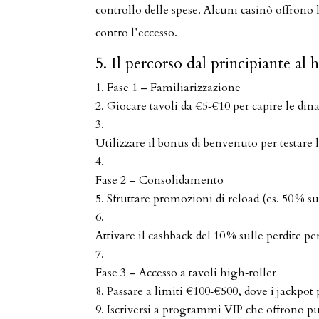
controllo delle spese. Alcuni casinò offrono 
contro l’eccesso.
5. Il percorso dal principiante al 
Fase 1 – Familiarizzazione
Giocare tavoli da €5‑€10 per capire le di
Utilizzare il bonus di benvenuto per testare 
Fase 2 – Consolidamento
Sfruttare promozioni di reload (es. 50 % s
Attivare il cashback del 10 % sulle perdite per 
Fase 3 – Accesso a tavoli high‑roller
Passare a limiti €100‑€500, dove i jackpot
Iscriversi a programmi VIP che offrono punt