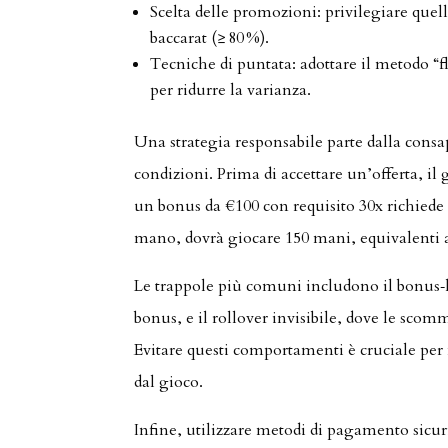
Scelta delle promozioni: privilegiare quell
baccarat (≥ 80 %).
Tecniche di puntata: adottare il metodo “f
per ridurre la varianza.
Una strategia responsabile parte dalla consa
condizioni. Prima di accettare un’offerta, il
un bonus da €100 con requisito 30x richiede 
mano, dovrà giocare 150 mani, equivalenti a c
Le trappole più comuni includono il bonus‑h
bonus, e il rollover invisibile, dove le scom
Evitare questi comportamenti è cruciale per 
dal gioco.
Infine, utilizzare metodi di pagamento sicuri