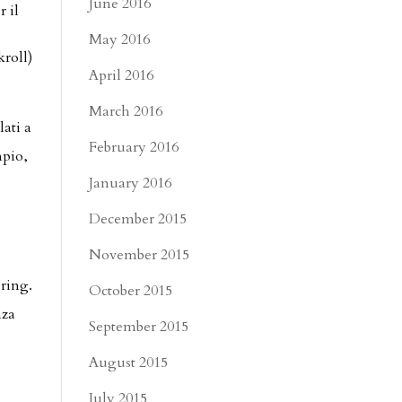
June 2016
r il
May 2016
kroll)
April 2016
March 2016
ati a
February 2016
mpio,
January 2016
December 2015
November 2015
ering.
October 2015
nza
September 2015
August 2015
July 2015