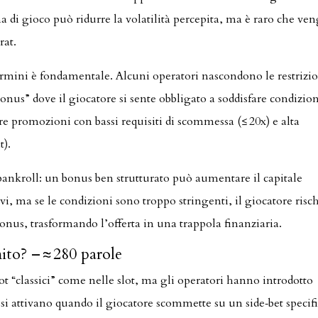
a di gioco può ridurre la volatilità percepita, ma è raro che ve
rat.
 termini è fondamentale. Alcuni operatori nascondono le restrizi
bonus” dove il giocatore si sente obbligato a soddisfare condizio
re promozioni con bassi requisiti di scommessa (≤ 20x) e alta
t).
ankroll: un bonus ben strutturato può aumentare il capitale
vi, ma se le condizioni sono troppo stringenti, il giocatore risch
bonus, trasformando l’offerta in una trappola finanziaria.
mito? – ≈ 280 parole
ot “classici” come nelle slot, ma gli operatori hanno introdotto
i si attivano quando il giocatore scommette su un side‑bet specif