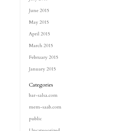
June 2015
May 2015
April 2015
March 2015
February 2015
January 2015
Categories
bar-salsa.com
mem-saab.com
public
Uncategorized