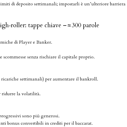
limiti di deposito settimanali; impostarli è un’ulteriore barriera
high‑roller: tappe chiave – ≈ 300 parole
namiche di Player e Banker.
le scommesse senza rischiare il capitale proprio.
u ricariche settimanali) per aumentare il bankroll.
ridurre la volatilità.
 progressivi sono più generosi.
i bonus convertibili in crediti per il baccarat.