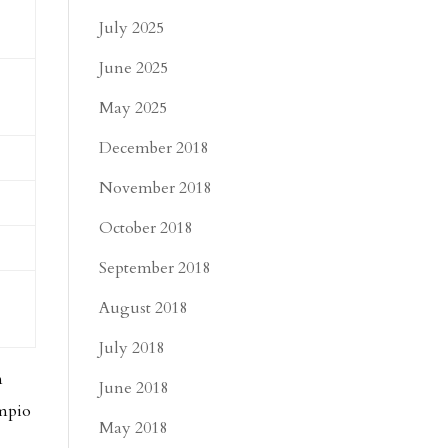
July 2025
June 2025
May 2025
December 2018
November 2018
October 2018
September 2018
August 2018
July 2018
n
June 2018
empio
May 2018