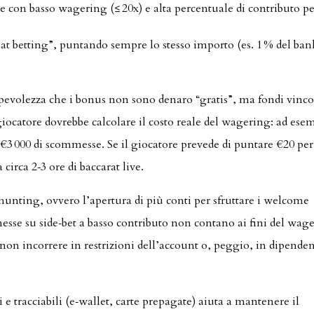
e con basso wagering (≤ 20x) e alta percentuale di contributo pe
lat betting”, puntando sempre lo stesso importo (es. 1 % del ban
pevolezza che i bonus non sono denaro “gratis”, ma fondi vincol
 giocatore dovrebbe calcolare il costo reale del wagering: ad ese
€3 000 di scommesse. Se il giocatore prevede di puntare €20 per
irca 2‑3 ore di baccarat live.
unting, ovvero l’apertura di più conti per sfruttare i welcome
messe su side‑bet a basso contributo non contano ai fini del wag
non incorrere in restrizioni dell’account o, peggio, in dipende
 e tracciabili (e‑wallet, carte prepagate) aiuta a mantenere il