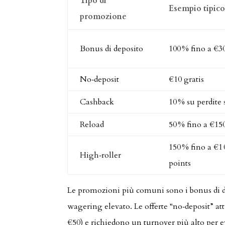
Tipo di
Esempio tipic
promozione
Bonus di deposito
100 % fino a €3
No‑deposit
€10 gratis
Cashback
10 % su perdite
Reload
50 % fino a €150
150 % fino a €1
High‑roller
points
Le promozioni più comuni sono i bonus di d
wagering elevato. Le offerte “no‑deposit” att
€50) e richiedono un turnover più alto per ev