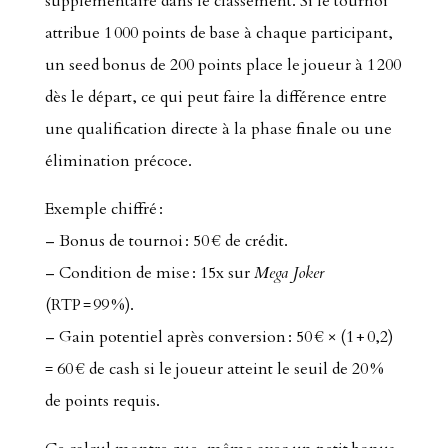
supplémentaire dans le classement. Si le tournoi
attribue 1 000 points de base à chaque participant,
un seed bonus de 200 points place le joueur à 1 200
dès le départ, ce qui peut faire la différence entre
une qualification directe à la phase finale ou une
élimination précoce.
Exemple chiffré :
– Bonus de tournoi : 50 € de crédit.
– Condition de mise : 15x sur
Mega Joker
(RTP = 99 %).
– Gain potentiel après conversion : 50 € × (1 + 0,2)
= 60 € de cash si le joueur atteint le seuil de 20 %
de points requis.