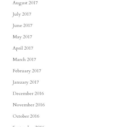
August 2017
July 2017
June 2017
May 2017
April 2017
March 2017
February 2017
January 2017
December 2016
November 2016
October 2016