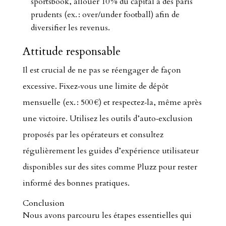
sportsbook, allouer 10 % du capital à des paris
prudents (ex. : over/under football) afin de
diversifier les revenus.
Attitude responsable
Il est crucial de ne pas se réengager de façon
excessive. Fixez‑vous une limite de dépôt
mensuelle (ex. : 500 €) et respectez‑la, même après
une victoire. Utilisez les outils d’auto‑exclusion
proposés par les opérateurs et consultez
régulièrement les guides d’expérience utilisateur
disponibles sur des sites comme Pluzz pour rester
informé des bonnes pratiques.
Conclusion
Nous avons parcouru les étapes essentielles qui