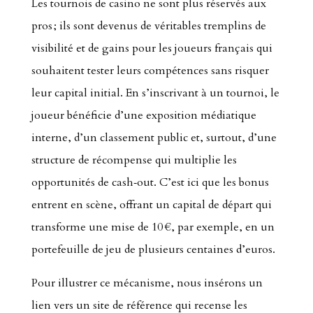
Les tournois de casino ne sont plus réservés aux
pros ; ils sont devenus de véritables tremplins de
visibilité et de gains pour les joueurs français qui
souhaitent tester leurs compétences sans risquer
leur capital initial. En s’inscrivant à un tournoi, le
joueur bénéficie d’une exposition médiatique
interne, d’un classement public et, surtout, d’une
structure de récompense qui multiplie les
opportunités de cash‑out. C’est ici que les bonus
entrent en scène, offrant un capital de départ qui
transforme une mise de 10 €, par exemple, en un
portefeuille de jeu de plusieurs centaines d’euros.
Pour illustrer ce mécanisme, nous insérons un
lien vers un site de référence qui recense les