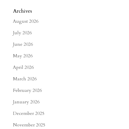
Archives
August 2026
July 2026
June 2026
May 2026
April 2026
March 2026
February 2026
January 2026
December 2025
November 2025