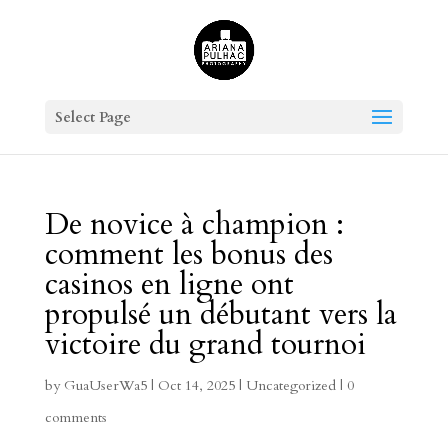
Select Page
De novice à champion :
comment les bonus des
casinos en ligne ont
propulsé un débutant vers la
victoire du grand tournoi
by
GuaUserWa5
|
Oct 14, 2025
|
Uncategorized
|
0
comments