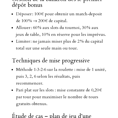
dépôt bonus
Déposer : 100 € pour obtenir un match‑deposit
de 100 % → 200 € de capital.
Allouer : 60 % aux slots du tournoi, 30 % aux
jeux de table, 10 % en réserve pour les imprévus.
Limiter : ne jamais miser plus de 2 % du capital
total sur une seule main ou tour.
Techniques de mise progressive
Méthode 1‑3‑2‑6 sur la roulette : mise de 1 unité,
puis 3, 2, 6 selon les résultats, puis
recommencer.
Pari plat sur les slots : mise constante de 0,20 €
par tour pour maximiser le nombre de tours
gratuits obtenus.
Étude de cas – plan de jeu d’une