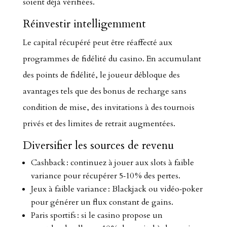
soient déjà vérifiées.
Réinvestir intelligemment
Le capital récupéré peut être réaffecté aux
programmes de fidélité du casino. En accumulant
des points de fidélité, le joueur débloque des
avantages tels que des bonus de recharge sans
condition de mise, des invitations à des tournois
privés et des limites de retrait augmentées.
Diversifier les sources de revenu
Cashback : continuez à jouer aux slots à faible
variance pour récupérer 5‑10 % des pertes.
Jeux à faible variance : Blackjack ou vidéo‑poker
pour générer un flux constant de gains.
Paris sportifs : si le casino propose un