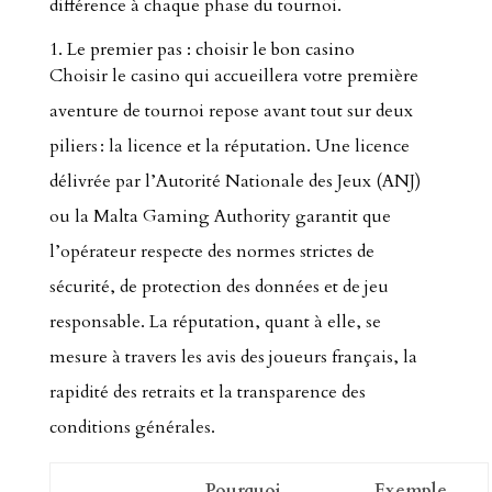
différence à chaque phase du tournoi.
1. Le premier pas : choisir le bon casino
Choisir le casino qui accueillera votre première
aventure de tournoi repose avant tout sur deux
piliers : la licence et la réputation. Une licence
délivrée par l’Autorité Nationale des Jeux (ANJ)
ou la Malta Gaming Authority garantit que
l’opérateur respecte des normes strictes de
sécurité, de protection des données et de jeu
responsable. La réputation, quant à elle, se
mesure à travers les avis des joueurs français, la
rapidité des retraits et la transparence des
conditions générales.
Pourquoi
Exemple