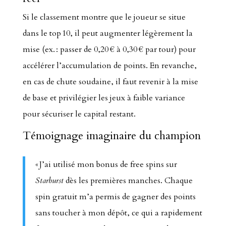
Si le classement montre que le joueur se situe
dans le top 10, il peut augmenter légèrement la
mise (ex. : passer de 0,20 € à 0,30 € par tour) pour
accélérer l’accumulation de points. En revanche,
en cas de chute soudaine, il faut revenir à la mise
de base et privilégier les jeux à faible variance
pour sécuriser le capital restant.
Témoignage imaginaire du champion
« J’ai utilisé mon bonus de free spins sur
Starburst
dès les premières manches. Chaque
spin gratuit m’a permis de gagner des points
sans toucher à mon dépôt, ce qui a rapidement