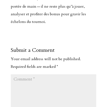
portée de main — il ne reste plus qu’à jouer,
analyser et profiter des bonus pour gravir les
échelons du tournoi.
Submit a Comment
Your email address will not be published.
Required fields are marked
*