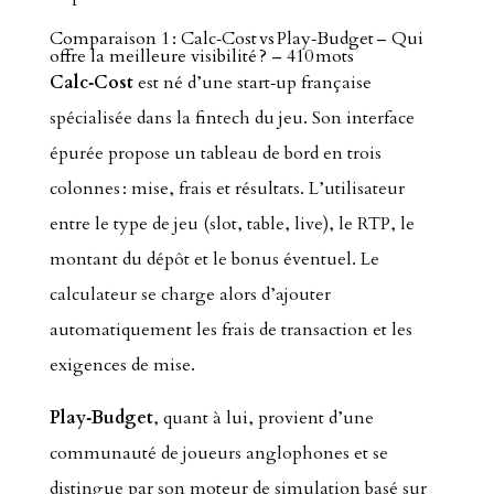
Comparaison 1 : Calc‑Cost vs Play‑Budget – Qui
offre la meilleure visibilité ? – 410 mots
Calc‑Cost
est né d’une start‑up française
spécialisée dans la fintech du jeu. Son interface
épurée propose un tableau de bord en trois
colonnes : mise, frais et résultats. L’utilisateur
entre le type de jeu (slot, table, live), le RTP, le
montant du dépôt et le bonus éventuel. Le
calculateur se charge alors d’ajouter
automatiquement les frais de transaction et les
exigences de mise.
Play‑Budget
, quant à lui, provient d’une
communauté de joueurs anglophones et se
distingue par son moteur de simulation basé sur