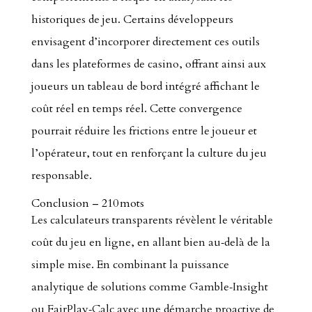
historiques de jeu. Certains développeurs
envisagent d’incorporer directement ces outils
dans les plateformes de casino, offrant ainsi aux
joueurs un tableau de bord intégré affichant le
coût réel en temps réel. Cette convergence
pourrait réduire les frictions entre le joueur et
l’opérateur, tout en renforçant la culture du jeu
responsable.
Conclusion – 210 mots
Les calculateurs transparents révèlent le véritable
coût du jeu en ligne, en allant bien au‑delà de la
simple mise. En combinant la puissance
analytique de solutions comme Gamble‑Insight
ou FairPlay‑Calc avec une démarche proactive de