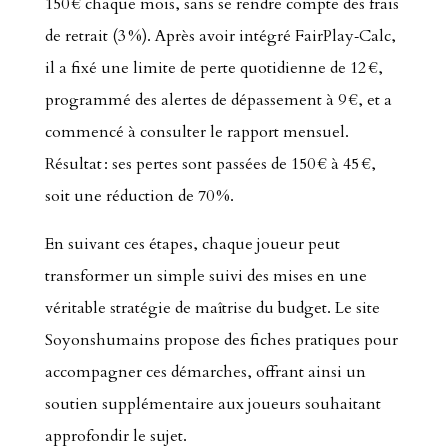
150 € chaque mois, sans se rendre compte des frais
de retrait (3 %). Après avoir intégré FairPlay‑Calc,
il a fixé une limite de perte quotidienne de 12 €,
programmé des alertes de dépassement à 9 €, et a
commencé à consulter le rapport mensuel.
Résultat : ses pertes sont passées de 150 € à 45 €,
soit une réduction de 70 %.
En suivant ces étapes, chaque joueur peut
transformer un simple suivi des mises en une
véritable stratégie de maîtrise du budget. Le site
Soyonshumains propose des fiches pratiques pour
accompagner ces démarches, offrant ainsi un
soutien supplémentaire aux joueurs souhaitant
approfondir le sujet.