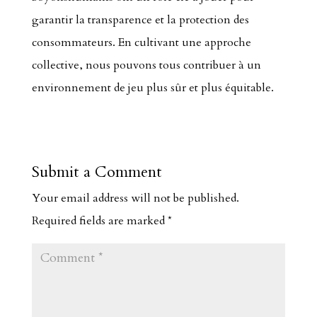
garantir la transparence et la protection des
consommateurs. En cultivant une approche
collective, nous pouvons tous contribuer à un
environnement de jeu plus sûr et plus équitable.
Submit a Comment
Your email address will not be published.
Required fields are marked
*