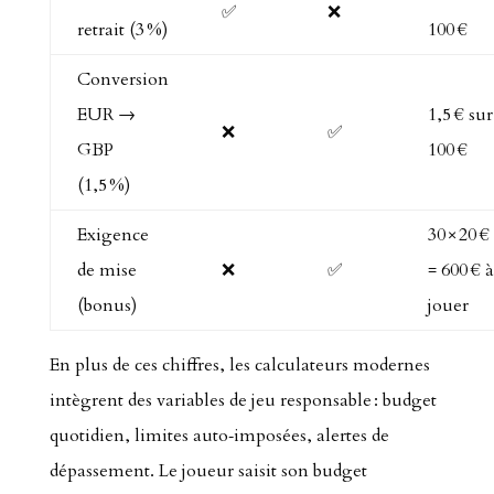
✅
❌
retrait (3 %)
100 €
Conversion
EUR →
1,5 € sur
❌
✅
GBP
100 €
(1,5 %)
Exigence
30 × 20 €
de mise
❌
✅
= 600 € à
(bonus)
jouer
En plus de ces chiffres, les calculateurs modernes
intègrent des variables de jeu responsable : budget
quotidien, limites auto‑imposées, alertes de
dépassement. Le joueur saisit son budget