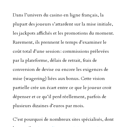
Dans l’univers du casino en ligne français, la
plupart des joueurs s’attardent sur la mise initiale,
les jackpots affichés et les promotions du moment.
Rarement, ils prennent le temps d’examiner le
coût total d’une session : commissions prélevées
par la plateforme, délais de retrait, frais de
conversion de devise ou encore les exigences de
mise (wagering) liées aux bonus. Cette vision
partielle crée un écart entre ce que le joueur croit
dépenser et ce qu’il perd réellement, parfois de
plusieurs dizaines d’euros par mois.
C’est pourquoi de nombreux sites spécialisés, dont