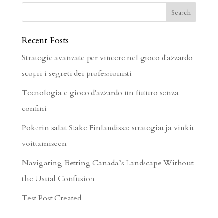
Recent Posts
Strategie avanzate per vincere nel gioco d'azzardo
scopri i segreti dei professionisti
Tecnologia e gioco d'azzardo un futuro senza
confini
Pokerin salat Stake Finlandissa: strategiat ja vinkit
voittamiseen
Navigating Betting Canada’s Landscape Without
the Usual Confusion
Test Post Created