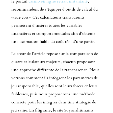
le portail
casino en ligne retrait instantané
,
recommandent de s’équiper d’outils de calcul du
« true cost ». Ces calculateurs transparents
permettent d’insérer toutes les variables
financières et comportementales afin d’obtenir
une estimation fiable du coût réel d’une partie.
Le cœur de l’article repose sur la comparaison de
quatre calculateurs majeurs, chacun proposant
une approche différente de la transparence. Nous
verrons comment ils intègrent les paramètres de
jeu responsable, quelles sont leurs forces et leurs
faiblesses, puis nous proposerons une méthode
concrète pour les intégrer dans une stratégie de
jeu saine. En filigrane, le site Soyonshumains