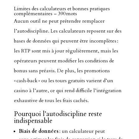
Limites des calculateurs et bonnes pratiques
complémentaires – 390 mots
Aucun outil ne peut prétendre remplacer
l’autodiscipline. Les calculateurs reposent sur des
bases de données qui peuvent être incomplètes :
les RTP sont mis à jour régulièrement, mais les
opérateurs peuvent modifier les conditions de
bonus sans préavis. De plus, les promotions
« cash‑back » ou les tours gratuits varient d’un
casino à l’autre, ce qui rend difficile l’intégration
exhaustive de tous les frais cachés.
Pourquoi l’autodiscipline reste
indispensable
Biais de données
: un calculateur peut