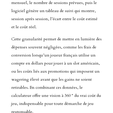
mensuel, le nombre de sessions prévues, puis le
logiciel génère un tableau de suivi qui montre,
session après session, l’écart entre le coût estimé
et le coût réel.
Cette granularité permet de mettre en lumière des
dépenses souvent négligées, comme les frais de
conversion lorsqu’un joueur français utilise un
compte en dollars pour jouer à un slot américain,
ou les coûts liés aux promotions qui imposent un
wagering élevé avant que les gains ne soient
retirables. En combinant ces données, le
calculateur offre une vision à 360 ° du vrai coût du
jeu, indispensable pour toute démarche de jeu
responsable.