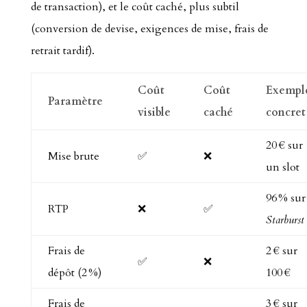
de transaction), et le coût caché, plus subtil
(conversion de devise, exigences de mise, frais de
retrait tardif).
Coût
Coût
Exempl
Paramètre
visible
caché
concret
20 € sur
Mise brute
✅
❌
un slot
96 % sur
RTP
❌
✅
Starburst
Frais de
2 € sur
✅
❌
dépôt (2 %)
100 €
Frais de
3 € sur