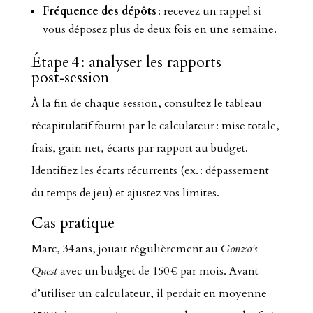
Fréquence des dépôts
: recevez un rappel si
vous déposez plus de deux fois en une semaine.
Étape 4 : analyser les rapports
post‑session
À la fin de chaque session, consultez le tableau
récapitulatif fourni par le calculateur : mise totale,
frais, gain net, écarts par rapport au budget.
Identifiez les écarts récurrents (ex. : dépassement
du temps de jeu) et ajustez vos limites.
Cas pratique
Marc, 34 ans, jouait régulièrement au
Gonzo’s
Quest
avec un budget de 150 € par mois. Avant
d’utiliser un calculateur, il perdait en moyenne