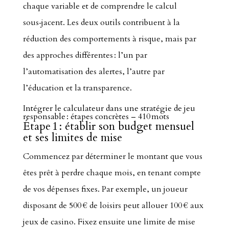
chaque variable et de comprendre le calcul
sous‑jacent. Les deux outils contribuent à la
réduction des comportements à risque, mais par
des approches différentes : l’un par
l’automatisation des alertes, l’autre par
l’éducation et la transparence.
Intégrer le calculateur dans une stratégie de jeu
responsable : étapes concrètes – 410 mots
Étape 1 : établir son budget mensuel
et ses limites de mise
Commencez par déterminer le montant que vous
êtes prêt à perdre chaque mois, en tenant compte
de vos dépenses fixes. Par exemple, un joueur
disposant de 500 € de loisirs peut allouer 100 € aux
jeux de casino. Fixez ensuite une limite de mise