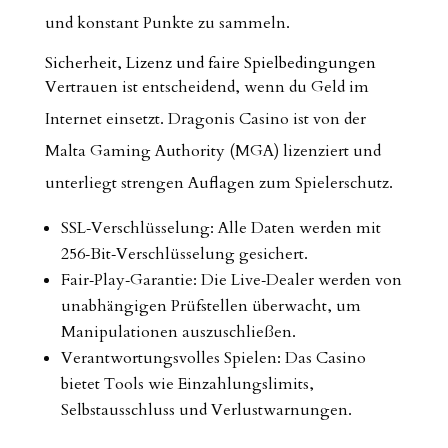
und konstant Punkte zu sammeln.
Sicherheit, Lizenz und faire Spielbedingungen
Vertrauen ist entscheidend, wenn du Geld im
Internet einsetzt. Dragonis Casino ist von der
Malta Gaming Authority (MGA) lizenziert und
unterliegt strengen Auflagen zum Spielerschutz.
SSL‑Verschlüsselung: Alle Daten werden mit
256‑Bit‑Verschlüsselung gesichert.
Fair‑Play‑Garantie: Die Live‑Dealer werden von
unabhängigen Prüfstellen überwacht, um
Manipulationen auszuschließen.
Verantwortungsvolles Spielen: Das Casino
bietet Tools wie Einzahlungslimits,
Selbstausschluss und Verlustwarnungen.