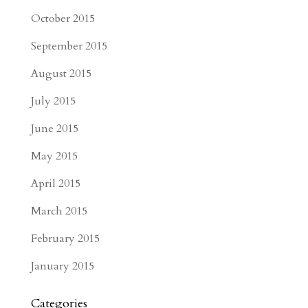
October 2015
September 2015
August 2015
July 2015
June 2015
May 2015
April 2015
March 2015
February 2015
January 2015
Categories