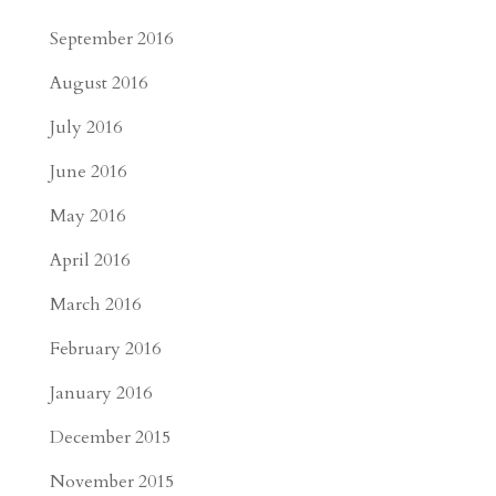
September 2016
August 2016
July 2016
June 2016
May 2016
April 2016
March 2016
February 2016
January 2016
December 2015
November 2015