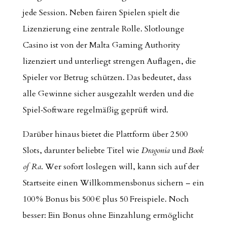
jede Session. Neben fairen Spielen spielt die
Lizenzierung eine zentrale Rolle. Slotlounge
Casino ist von der Malta Gaming Authority
lizenziert und unterliegt strengen Auflagen, die
Spieler vor Betrug schützen. Das bedeutet, dass
alle Gewinne sicher ausgezahlt werden und die
Spiel‑Software regelmäßig geprüft wird.
Darüber hinaus bietet die Plattform über 2 500
Slots, darunter beliebte Titel wie
Dragonia
und
Book
of Ra
. Wer sofort loslegen will, kann sich auf der
Startseite einen Willkommensbonus sichern – ein
100 % Bonus bis 500 € plus 50 Freispiele. Noch
besser: Ein Bonus ohne Einzahlung ermöglicht