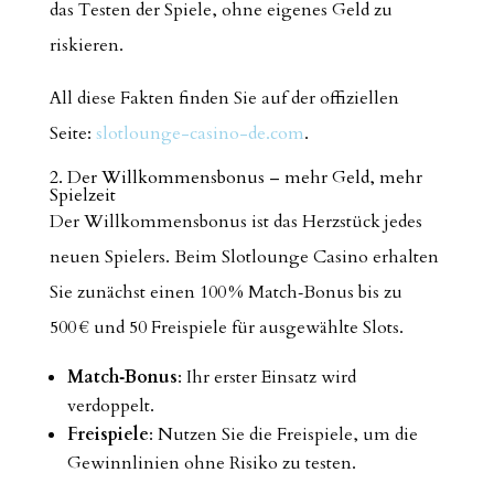
das Testen der Spiele, ohne eigenes Geld zu
riskieren.
All diese Fakten finden Sie auf der offiziellen
Seite:
slotlounge-casino-de.com
.
2. Der Willkommensbonus – mehr Geld, mehr
Spielzeit
Der Willkommensbonus ist das Herzstück jedes
neuen Spielers. Beim Slotlounge Casino erhalten
Sie zunächst einen 100 % Match‑Bonus bis zu
500 € und 50 Freispiele für ausgewählte Slots.
Match‑Bonus
: Ihr erster Einsatz wird
verdoppelt.
Freispiele
: Nutzen Sie die Freispiele, um die
Gewinnlinien ohne Risiko zu testen.