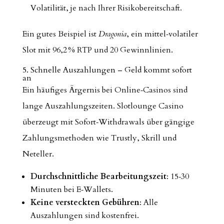
Volatilität, je nach Ihrer Risikobereitschaft.
Ein gutes Beispiel ist
Dragonia
, ein mittel‑volatiler
Slot mit 96,2 % RTP und 20 Gewinnlinien.
5. Schnelle Auszahlungen – Geld kommt sofort
an
Ein häufiges Ärgernis bei Online‑Casinos sind
lange Auszahlungszeiten. Slotlounge Casino
überzeugt mit Sofort‑Withdrawals über gängige
Zahlungsmethoden wie Trustly, Skrill und
Neteller.
Durchschnittliche Bearbeitungszeit
: 15‑30
Minuten bei E‑Wallets.
Keine versteckten Gebühren
: Alle
Auszahlungen sind kostenfrei.