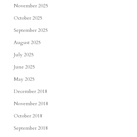
November 2025
October 2025
September 2025
August 2025
July 2025
June 2025
May 2025
December 2018
November 2018
October 2018
September 2018