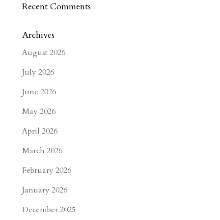
Recent Comments
Archives
August 2026
July 2026
June 2026
May 2026
April 2026
March 2026
February 2026
January 2026
December 2025