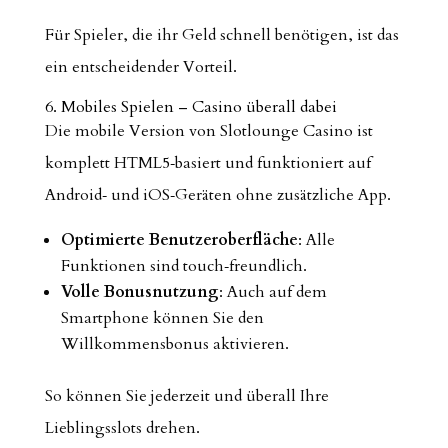
Für Spieler, die ihr Geld schnell benötigen, ist das
ein entscheidender Vorteil.
6. Mobiles Spielen – Casino überall dabei
Die mobile Version von Slotlounge Casino ist
komplett HTML5‑basiert und funktioniert auf
Android‑ und iOS‑Geräten ohne zusätzliche App.
Optimierte Benutzeroberfläche
: Alle
Funktionen sind touch‑freundlich.
Volle Bonusnutzung
: Auch auf dem
Smartphone können Sie den
Willkommensbonus aktivieren.
So können Sie jederzeit und überall Ihre
Lieblingsslots drehen.