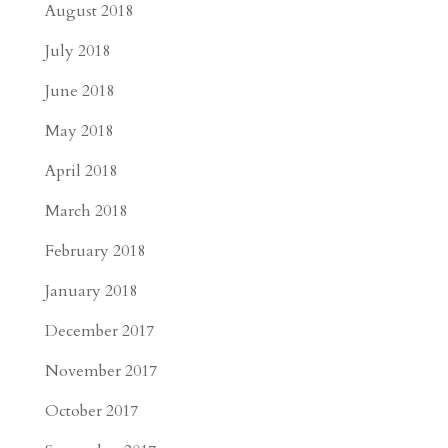
August 2018
July 2018
June 2018
May 2018
April 2018
March 2018
February 2018
January 2018
December 2017
November 2017
October 2017