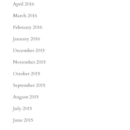
April 2016
March 2016
February 2016
January 2016
December 2015
November 2015
October 2015
September 2015
August 2015
July 2015
June 2015