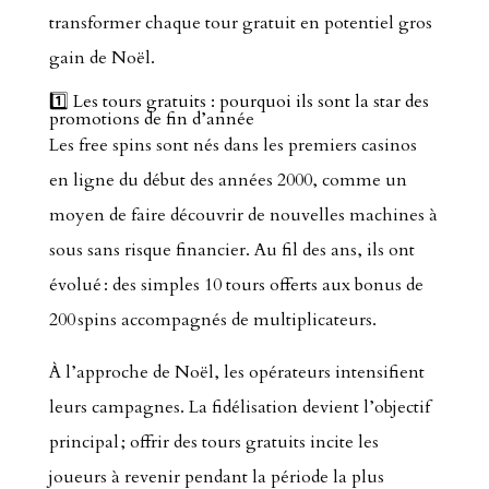
transformer chaque tour gratuit en potentiel gros
gain de Noël.
1️⃣ Les tours gratuits : pourquoi ils sont la star des
promotions de fin d’année
Les free spins sont nés dans les premiers casinos
en ligne du début des années 2000, comme un
moyen de faire découvrir de nouvelles machines à
sous sans risque financier. Au fil des ans, ils ont
évolué : des simples 10 tours offerts aux bonus de
200 spins accompagnés de multiplicateurs.
À l’approche de Noël, les opérateurs intensifient
leurs campagnes. La fidélisation devient l’objectif
principal ; offrir des tours gratuits incite les
joueurs à revenir pendant la période la plus