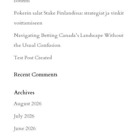
confini
Pokerin salat Stake Finlandissa: strategiat ja vinkit
voittamiseen
Navigating Betting Canada’s Landscape Without
the Usual Confusion
Test Post Created
Recent Comments
Archives
August 2026
July 2026
June 2026