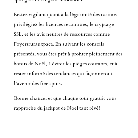
Restez vigilant quant à la légitimité des casinos :
privilégiez les licences reconnues, le cryptage
SSL, et les avis neutres de ressources comme
Foyersrurauxpaca. En suivant les conseils
présentés, vous êtes prêt à profiter pleinement des
bonus de Noël, à éviter les pièges courants, et à
rester informé des tendances qui façonneront
l’avenir des free spins.
Bonne chance, et que chaque tour gratuit vous
rapproche du jackpot de Noël tant rêvé !