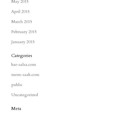
May 2015
April 2015
March 2015
February 2015
January 2015
Categories
bar-salsa.com
mem-saab.com
public
Uncategorized
Meta