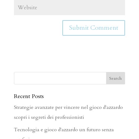
Recent Posts
Strategie avanzate per vincere nel gioco d'azzardo
scopri i segreti dei professionisti
Tecnologia e gioco d'azzardo un futuro senza