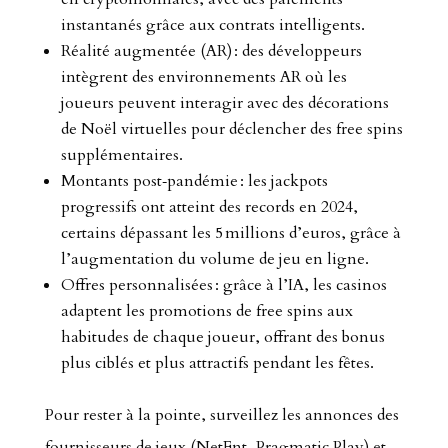
instantanés grâce aux contrats intelligents.
Réalité augmentée (AR) : des développeurs
intègrent des environnements AR où les
joueurs peuvent interagir avec des décorations
de Noël virtuelles pour déclencher des free spins
supplémentaires.
Montants post‑pandémie : les jackpots
progressifs ont atteint des records en 2024,
certains dépassant les 5 millions d’euros, grâce à
l’augmentation du volume de jeu en ligne.
Offres personnalisées : grâce à l’IA, les casinos
adaptent les promotions de free spins aux
habitudes de chaque joueur, offrant des bonus
plus ciblés et plus attractifs pendant les fêtes.
Pour rester à la pointe, surveillez les annonces des
fournisseurs de jeux (NetEnt, Pragmatic Play) et