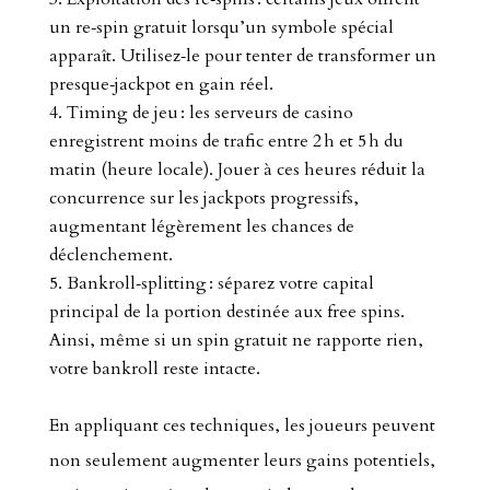
un re‑spin gratuit lorsqu’un symbole spécial
apparaît. Utilisez‑le pour tenter de transformer un
presque‑jackpot en gain réel.
Timing de jeu : les serveurs de casino
enregistrent moins de trafic entre 2 h et 5 h du
matin (heure locale). Jouer à ces heures réduit la
concurrence sur les jackpots progressifs,
augmentant légèrement les chances de
déclenchement.
Bankroll‑splitting : séparez votre capital
principal de la portion destinée aux free spins.
Ainsi, même si un spin gratuit ne rapporte rien,
votre bankroll reste intacte.
En appliquant ces techniques, les joueurs peuvent
non seulement augmenter leurs gains potentiels,