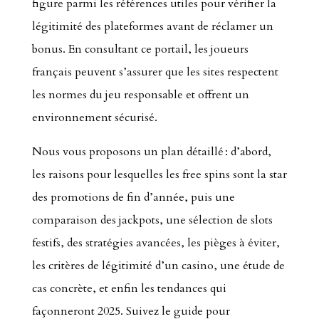
figure parmi les références utiles pour vérifier la
légitimité des plateformes avant de réclamer un
bonus. En consultant ce portail, les joueurs
français peuvent s’assurer que les sites respectent
les normes du jeu responsable et offrent un
environnement sécurisé.
Nous vous proposons un plan détaillé : d’abord,
les raisons pour lesquelles les free spins sont la star
des promotions de fin d’année, puis une
comparaison des jackpots, une sélection de slots
festifs, des stratégies avancées, les pièges à éviter,
les critères de légitimité d’un casino, une étude de
cas concrète, et enfin les tendances qui
façonneront 2025. Suivez le guide pour