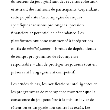
du secteur du jeu, générant des revenus colossaux
et attirant des millions de participants. Cependant,
cette popularité s’accompagne de risques
spécifiques : sessions prolongées, pression
financière et potentiel de dépendance. Les
plateformes ont donc commencé à intégrer des
outils de
mindful gaming
– limites de dépôt, alertes
de temps, programmes de récompense
responsable – afin de protéger les joueurs tout en
préservant l’engagement compétitif.
Les études de cas, les notifications intelligentes et
les programmes de récompense montrent que la
conscience du jeu peut être à la fois un levier de
rétention et un garde‑fou contre les excès. Les