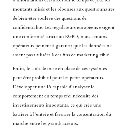
d’informations détaillées sur le temps de jeu, les
montants misés et les réponses aux questionnaires
de bien‑être soulève des questions de
confidentialité. Les régulateurs européens exigent
une conformité stricte au RGPD, mais certains
opérateurs peinent à garantir que les données ne
soient pas utilisées à des fins de marketing ciblé.
Enfin, le coût de mise en place de ces systèmes
peut être prohibitif pour les petits opérateurs.
Développer une IA capable d’analyser le
comportement en temps réel nécessite des
investissements importants, ce qui crée une
barrière à l’entrée et favorise la concentration du
marché entre les grands acteurs.