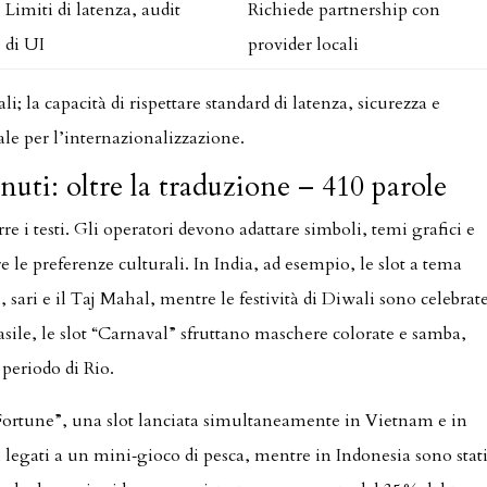
Limiti di latenza, audit
Richiede partnership con
di UI
provider locali
i; la capacità di rispettare standard di latenza, sicurezza e
ale per l’internazionalizzazione.
nuti: oltre la traduzione – 410 parole
re i testi. Gli operatori devono adattare simboli, temi grafici e
e le preferenze culturali. In India, ad esempio, le slot a tema
sari e il Taj Mahal, mentre le festività di Diwali sono celebrat
Brasile, le slot “Carnaval” sfruttano maschere colorate e samba,
 periodo di Rio.
Fortune”, una slot lanciata simultaneamente in Vietnam e in
i legati a un mini‑gioco di pesca, mentre in Indonesia sono stat