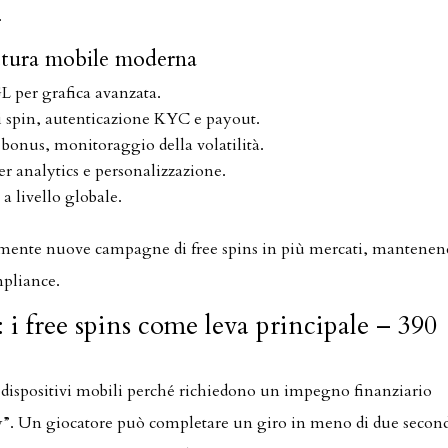
.
ttura mobile moderna
per grafica avanzata.
di spin, autenticazione KYC e payout.
bonus, monitoraggio della volatilità.
er analytics e personalizzazione.
 a livello globale.
damente nuove campagne di free spins in più mercati, mantenen
mpliance.
: i free spins come leva principale – 390
ui dispositivi mobili perché richiedono un impegno finanziario
”. Un giocatore può completare un giro in meno di due secondi