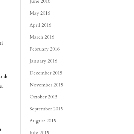
June 2016
May 2016
April 2016
March 2016
ni
February 2016
January 2016
December 2015
i di
November 2015
e,
October 2015
September 2015
August 2015
ù
July 2015