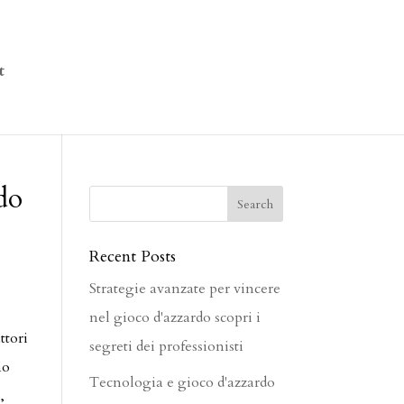
t
do
Recent Posts
Strategie avanzate per vincere
nel gioco d'azzardo scopri i
ttori
segreti dei professionisti
no
Tecnologia e gioco d'azzardo
,