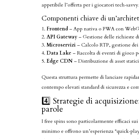
appetibile l’offerta per i giocatori tech‑savvy
Componenti chiave di un’archite
Frontend
– App nativa o PWA con WebGL 
API Gateway
– Gestione delle richieste 
Microservizi
– Calcolo RTP, gestione dei 
Data Lake
– Raccolta di eventi di gioco p
Edge CDN
– Distribuzione di asset statici
Questa struttura permette di lanciare rapi
contempo elevati standard di sicurezza e co
4️⃣ Strategie di acquisizione
parole
I free spins sono particolarmente efficaci s
minimo e offrono un’esperienza “quick‑play