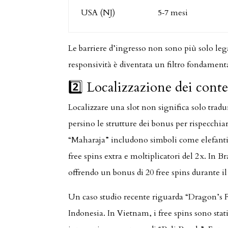
USA (NJ)
5‑7 mesi
Le barriere d’ingresso non sono più solo legal
responsività è diventata un filtro fondament
2️⃣ Localizzazione dei conte
Localizzare una slot non significa solo tradur
persino le strutture dei bonus per rispecchiar
“Maharaja” includono simboli come elefanti, 
free spins extra e moltiplicatori del 2 x. In 
offrendo un bonus di 20 free spins durante il
Un caso studio recente riguarda “Dragon’s 
Indonesia. In Vietnam, i free spins sono stat