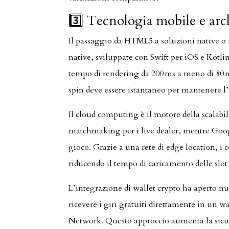
3️⃣ Tecnologia mobile e arc
Il passaggio da HTML5 a soluzioni native o i
native, sviluppate con Swift per iOS e Kotlin
tempo di rendering da 200 ms a meno di 80 ms
spin deve essere istantaneo per mantenere l
Il cloud computing è il motore della scalabi
matchmaking per i live dealer, mentre Googl
gioco. Grazie a una rete di edge location, i c
riducendo il tempo di caricamento delle slo
L’integrazione di wallet crypto ha aperto nuo
ricevere i giri gratuiti direttamente in un
Network. Questo approccio aumenta la sicure